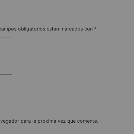
campos obligatorios están marcados con
*
avegador para la próxima vez que comente.