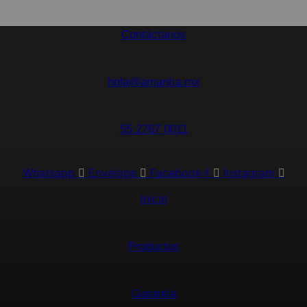
Contáctanos
hola@amantia.mx
55 2767 0011
Whatsapp
Envelope
Facebook-f
Instagram
Inicio
Productos
Garantía