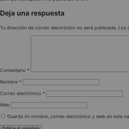
Deja una respuesta
Tu dirección de correo electrónico no será publicada.
Los 
Comentario
*
Nombre
*
Correo electrónico
*
Web
Guarda mi nombre, correo electrónico y web en este n