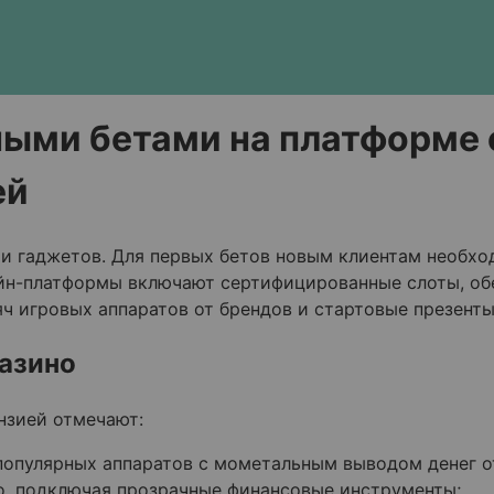
ыми бетами на платформе o
ей
К и гаджетов. Для первых бетов новым клиентам необх
йн-платформы включают сертифицированные слоты, обе
ч игровых аппаратов от брендов и стартовые презенты
казино
нзией отмечают:
опулярных аппаратов с мометальным выводом денег о
, подключая прозрачные финансовые инструменты;