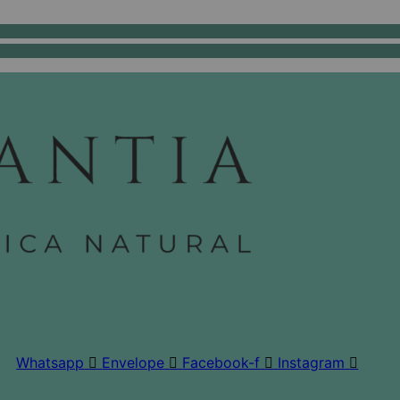
Whatsapp
Envelope
Facebook-f
Instagram