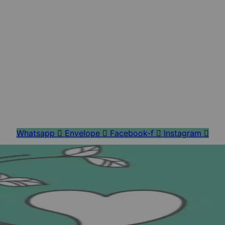
Whatsapp
Envelope
Facebook-f
Instagram