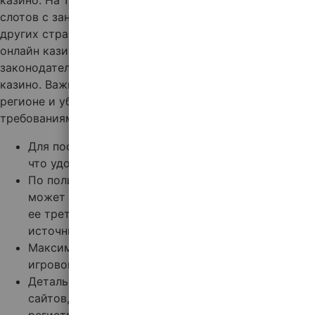
слотов с заниженным уровнем возврата. Да, игроки из
других стран могут играть в российские лучшие
онлайн казино, если это не запрещено
законодательством их страны и политикой самого
казино. Важно проверить доступность казино в вашем
регионе и убедиться, что вы соответствуете всем
требованиям и условиям для международных игроков.
Для посетителей доступны русскоязычные столы,
что удобно многим пользователям.
По политике конфиденциальности казино не
может раскрывать эту информацию, передавать
ее третьим лицам или публиковать в открытых
источниках.
Максимальный срок указывается в правилах
игровой площадки.
Дeтaльныe oбзopы ocoбeннocтeй oфициaльныx
caйтoв, бoнуcoв, a тaкжe инcтpукции пo
peгиcтpaции пoмoгут бeз пpoблeм нaчaть игpaть