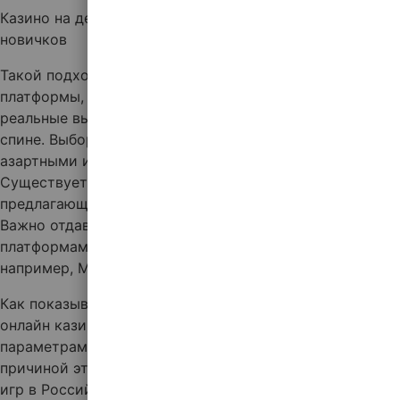
Казино на деньги в России с выгодными акциями для
новичков
Такой подход позволяет рекомендовать только те
платформы, где можно играть безопасно, получать
реальные выигрыши и быть уверенным в каждом
спине. Выбор онлайн казино с лицензией и с
азартными играми может быть непростым.
Существует множество казино онлайн 2026,
предлагающих игры на реальные деньги и не только.
Важно отдавать предпочтение развлекательным
платформам, имеющим активную лицензию, такую как,
например, Master License Кюрасао.
Как показывает опыт многих геймеров, выбрать
онлайн казино, которое будет соответствовать всем
параметрам, крайне сложно. В первую очередь,
причиной этому служит тот факт, что сфера азартных
игр в Российской Федерации развивается очень