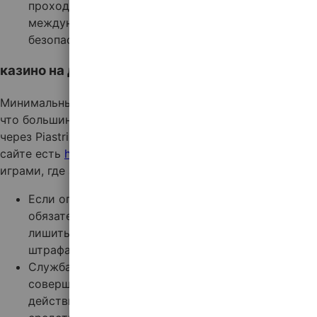
проходят тщательную проверку на соответствие
международным стандартам честности и
безопасности.
казино на деньги в России
Минимальный депозит в казино Pinco невысокий, так
что большинству игроков он подойдет. Например,
через Piastrix можно пополнить счет от 500 рублей. На
сайте есть
https://glazovportal.net/
раздел с Live-
играми, где за столом работают настоящие дилеры.
Если оператор не будет соблюдать свои
обязательства перед клиентами, он рискует
лишиться лицензии, столкнуться с крупными
штрафами.
Служба безопасности должна убедиться в
совершеннолетии игрока, а также проверить,
действительно ли он владеет платежным