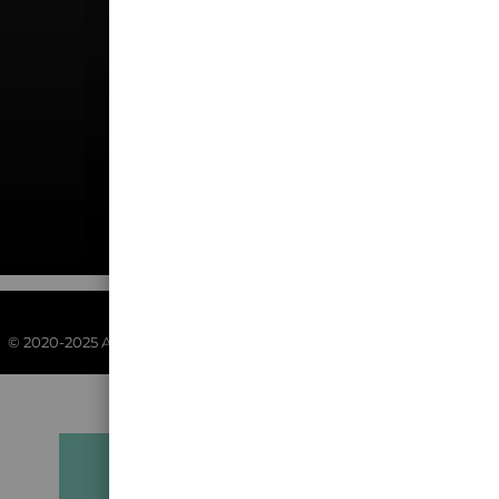
Aviso de Privacidad
Términos y Condiciones
Cambios y devoluciones
Blog
© 2020-2025 Amantia® Balboa 702, Portales Benito Juárez, México
D.F. |
hola@amantia.mx