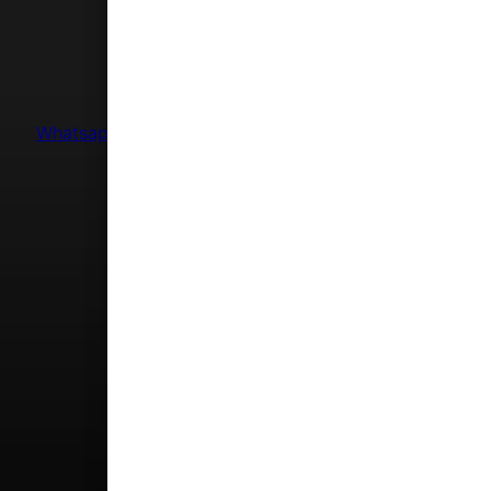
55 2767 0011
Whatsapp
Envelope
Facebook-f
Instagram
Inicio
Productos
Garantía
Acerca de
Distribuidoras