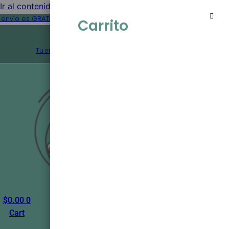
Ir al contenido
 envío es GRATIS en compras mayores a MXN $ 500
Tu envío es GRATIS en compras mayores a MXN $ 500
$
0.00
0
Cart