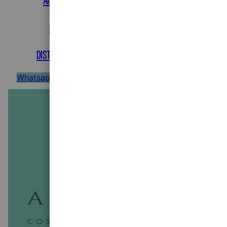
AMANTIA
BLOG
DISTRIBUIDORA
Whatsapp
Envelope
Facebook-f
Instagram