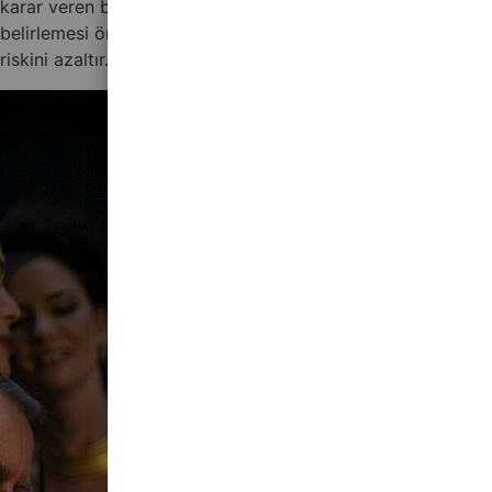
karar veren bireylerin kendilerini iyi tanıması ve sınırlarını
belirlemesi önemlidir. Sorumlu kumar oynamak, bağımlılık
riskini azaltır.