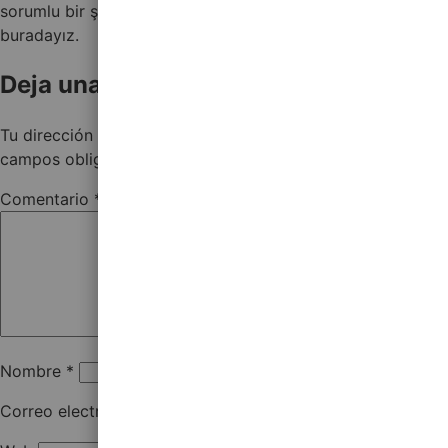
sorumlu bir şekilde oynanabileceğini göstermek için
buradayız.
Deja una respuesta
Tu dirección de correo electrónico no será publicada.
Los
campos obligatorios están marcados con
*
Comentario
*
Nombre
*
Correo electrónico
*