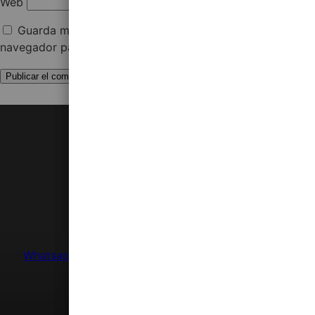
Web
Guarda mi nombre, correo electrónico y web en este
navegador para la próxima vez que comente.
Contáctanos
hola@amantia.mx
55 2767 0011
Whatsapp
Envelope
Facebook-f
Instagram
Inicio