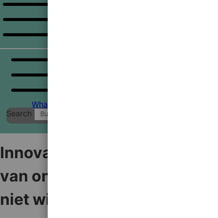
Whatsapp
Envelope
Facebook-f
Instagram
Search
$
0.00
0
Cart
Innovaties in de technologie
van online casino's die je
niet wilt missen