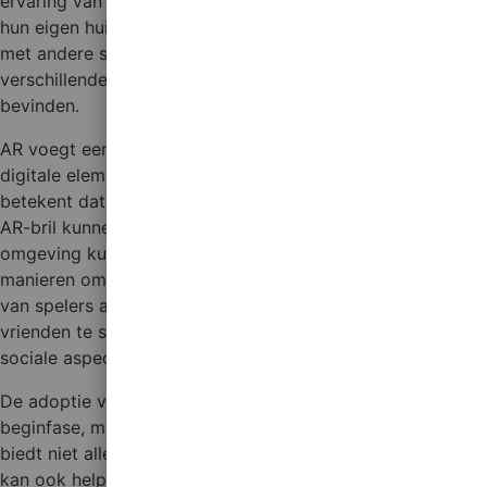
ervaring van een fysiek casino kunnen nabootsen vanuit
hun eigen huis. Spelers kunnen rondlopen in het casino,
met andere spelers interageren en deelnemen aan
verschillende spellen alsof ze zich in een echte setting
bevinden.
AR voegt een andere dimensie toe aan het spel door
digitale elementen toe te voegen aan de echte wereld. Dit
betekent dat spelers bijvoorbeeld met hun smartphone of
AR-bril kunnen spelen en interactieve elementen in hun
omgeving kunnen zien. Deze technologie biedt nieuwe
manieren om spellen te ervaren en kan de betrokkenheid
van spelers aanzienlijk verhogen. De mogelijkheid om met
vrienden te spelen in een gedeelde AR-ervaring kan het
sociale aspect van gokken verder versterken.
De adoptie van VR en AR in online casino’s is nog in de
beginfase, maar de mogelijkheden zijn veelbelovend. Het
biedt niet alleen een unieke ervaring voor spelers, maar
kan ook helpen om de groei van de online casino-industrie