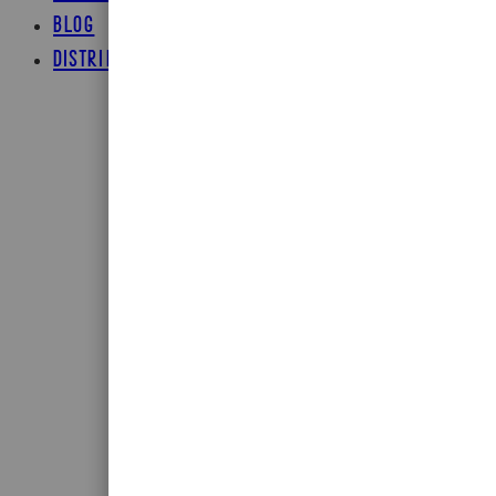
BLOG
DISTRIBUIDORAS