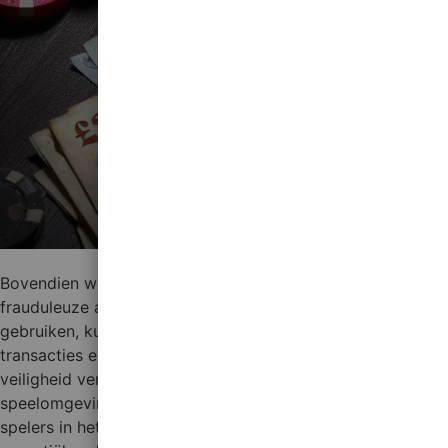
Bovendien wordt AI ook ingezet voor het detecteren van
frauduleuze activiteiten. Door geavanceerde algoritmes te
gebruiken, kunnen online casino’s verdachte patronen in
transacties en spelgedrag identificeren, wat de algehele
veiligheid verhoogt. Dit zorgt niet alleen voor een veiligere
speelomgeving, maar versterkt ook het vertrouwen van
spelers in het platform. Als gevolg hiervan kan AI een