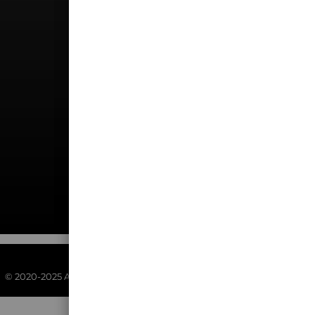
Acerca de
Distribuidoras
Aviso de Privacidad
Términos y Condiciones
Cambios y devoluciones
Blog
© 2020-2025 Amantia® Balboa 702, Portales Benito Juárez, México
D.F. |
hola@amantia.mx