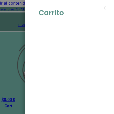
Ir al contenido
 envío es GRATIS en compras mayores a MXN $ 500
Tu envío es GRATIS en compras mayores a MXN $ 500
$
0.00
0
Cart