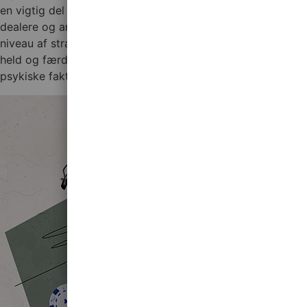
en vigtig del af oplevelsen. Spillere kan interagere med
dealere og andre spillere, hvilket kan skabe et helt andet
niveau af strategi og taktisk overvejelse. Her kan både
held og færdigheder påvirkes af det sociale miljø og de
psykiske faktorer, der er involveret i live-spil.