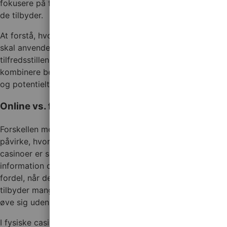
fokusere på færdighedsbaserede spil for den udfordring,
de tilbyder.
At forstå, hvornår man skal stole på held, og hvornår man
skal anvende sine færdigheder, kan være nøglen til en
tilfredsstillende spilleoplevelse. Spillere, der formår at
kombinere begge aspekter, kan skabe en mere berigende
og potentielt mere profitabel casinooplevelse.
Online vs. fysiske casinoer
Forskellen mellem online og fysiske casinoer kan også
påvirke, hvordan held og færdigheder spiller ind. I online
casinoer er spillere ofte i stand til at få adgang til mere
information om spil og strategier, hvilket kan give dem en
fordel, når de spiller færdighedsbaserede spil. Desuden
tilbyder mange online platforme gratis spil, så spillere kan
øve sig uden økonomisk risiko.
I fysiske casinoer er atmosfæren og det sociale element