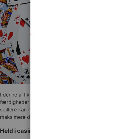
I denne artikel vil vi udforske, hvordan både held og
færdigheder bidrager til spiloplevelsen, og hvordan
spillere kan navigere i denne komplekse verden for at
maksimere deres chancer for at vinde.
Held i casinoet