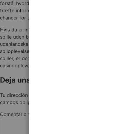
forstå, hvordan de to elementer interagerer, kan spillere
træffe informerede beslutninger, der kan forbedre deres
chancer for succes.
Hvis du er interesseret i at udforske mulighederne for at
spille uden begrænsninger, kan du finde et udvalg af
udenlandske casinoer, der tilbyder spændende
spiloplevelser. Uanset om du er nybegynder eller erfaren
spiller, er der noget for enhver smag, som kan berige din
casinooplevelse.
Deja una respuesta
Tu dirección de correo electrónico no será publicada.
Los
campos obligatorios están marcados con
*
Comentario
*