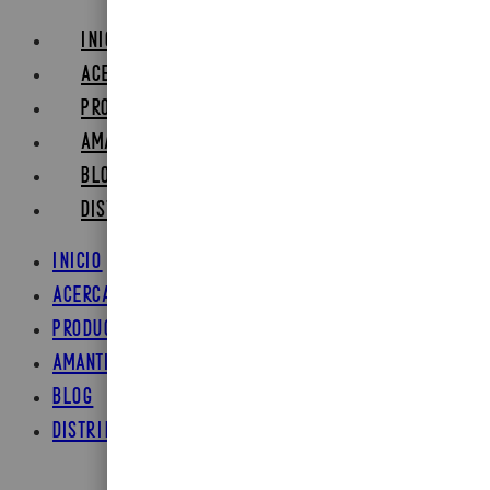
INICIO
ACERCA DE
PRODUCTOS
AMANTIA
BLOG
DISTRIBUIDORAS
INICIO
ACERCA DE
PRODUCTOS
AMANTIA
BLOG
DISTRIBUIDORAS