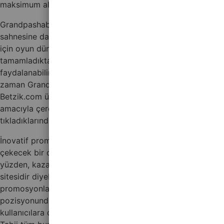
maksimum alınabilecek tutar 3.000 TL olarak belirtilmiştir.
Grandpashabet çekiciliğini keşfedin ve Türk kumar
sahnesine dalın. Grandpashabet, eşsiz oyun deneyimleri
için oyun dünyasını açığa çıkarıyor. Üyelik işleminizi
tamamladıktan sonra, sunduğu tüm hizmetlerden
faydalanabilirsiniz. Herhangi bir sorun ile karşılaştığınız
zaman Grandpashabet Telegram adresine yazabilirsiniz.
Betzik.com üzerinde içerikleri size uygun hale getirmek
amacıyla çerez kullanıyoruz. Oyuncular ikonlara
tıkladıklarında istedikleri platforma geçiş yapabilirler.
İnovatif promosyonlardan özel turnuvalara kadar, sizi içine
çekecek bir oyun macerasına özellikle hazır olun. İşte bu
yüzden, kazanmanın gerçek adresi her daim bu bahis
sitesidir diyebiliriz. Hatta sitedeki kayıp iade
promosyonları ile, kaybederken bile kazanan
pozisyonunda olabileceksiniz. Ayrıca site dahilinde
kullanıcılara daima kolay olan giriş seçenekleri sunulur.