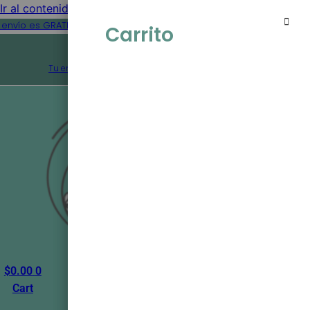
Ir al contenido
 envío es GRATIS en compras mayores a MXN $ 500
Tu envío es GRATIS en compras mayores a MXN $ 500
$
0.00
0
Cart