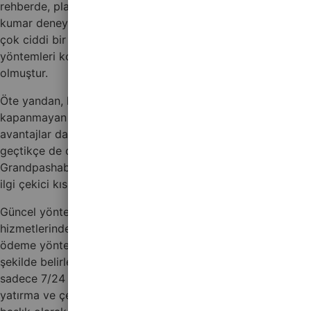
rehberde, platformun özellikleri, oyunları ve sunulan genel
kumar deneyimi hakkında bilgi sahibi olacaksınız. Sitenin
çok ciddi bir müşteri potansiyeline sahip olması, ödeme
yöntemleri konusunda da gelişmişlik sağlamasının öncüsü
olmuştur.
Öte yandan, keyifli bir oyun deneyimi ve neredeyse hiç
kapanmayan aktif bir platformda işlem yapmak gibi
avantajlar da onları bekliyor olacaktır. Bu hizmetlerin gün
geçtikçe de daha fazla kişiye ulaştığını söyleyebiliriz. Hatta
Grandpashabet canlı bahis kategorisi, site içerisindeki en
ilgi çekici kısımdır diyebiliriz.
Güncel yöntemler için resmi siteyi ziyaret ederek müşteri
hizmetlerinden destek talep edebilirsiniz. Grandpashabet
ödeme yöntemleri, daima kullanıcıların kolayına gelecek
şekilde belirlenmiştir. Türk bahis severler ise bu konuda
sadece 7/24 erişebilir olmaya bakmazlar. Sitenin para
yatırma ve çekme yöntemleri, bu kapsamdaki öne çıkan