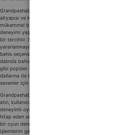
Grandpashabet yeni giriş, geniş bahis seçenekleri, güvenilir
altyapısı ve kullanıcı dostu arayüzü ile bahis severler için
mükemmel bir platformdur. Güvenli ve keyifli bir bahis
deneyimi yaşamak isteyenler için Grandpashabet, doğru
bir tercihtir. Siz de hemen üye olup, avantajlardan
yararlanmaya başlayabilirsiniz. Grandpashabet, geniş spor
bahis seçenekleri ile kullanıcılarına birçok farklı spor
dalında bahis yapma imkanı sunar. Futbol, basketbol, tenis
gibi popüler sporların yanı sıra daha az bilinen spor
dallarına da bahis yapılabilir. Bu çeşitlilik, spor bahisleri
sevenler için büyük bir avantajdır.
Grandpashabet’in özellikle kullanıcı dostu arayüzüne adım
atın, kullanıcı dostluğu ön planda tutuluyor. Ayrıca
deneyimli oyunculardan yeni başlayanlara kadar herkese
hitap eden sezgisel arayüzü keşfedin, sorunsuz ve keyifli
bir oyun deneyimi sunmaktadır. Bahis sever bireyler
işlemlerini gerçekleştirdiği sitenin güvenliğine önem verir.