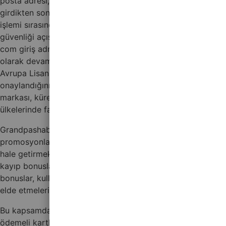
posta adresi, telefon numarası gibi temel bilgilerinizi
girdikten sonra, üye kaydınızı tamamlayabilirsiniz. Üyelik
işlemi sırasında verdiğiniz bilgilerin doğruluğu, hesabınızın
güvenliği açısından büyük önem taşır. Grandpashabet 1851
com giriş adresi bundan sonra grandpashabet1851.com
olarak devam edecektir. Bununla birlikte üyeler, sitenin
Avrupa Lisans Komisyonu tarafından da başarılı bir şekilde
onaylandığının görüyor. Bu testlerin her birini geçen bet
markası, küresel alanda tanınan ve dünyanın çeşitli
ülkelerinde faaliyet gösteren bir şirket haline geldi.
Grandpashabet twitter, kullanıcılarına çeşitli bonus ve
promosyonlar sunarak, bahis deneyimini daha kazançlı
hale getirmektedir. Hoş geldin bonusu, yatırım bonusları ve
kayıp bonusları gibi birçok fırsat bulunmaktadır. Bu
bonuslar, kullanıcıların bahis yaparken daha fazla kazanç
elde etmelerini sağlar ve siteye olan bağlılıklarını artırır.
Bu kapsamda banka odaklı metotlar, sanal cüzdanlar, ön
ödemeli kartlar, kripto para ve kredi kartı alternatifleri bir