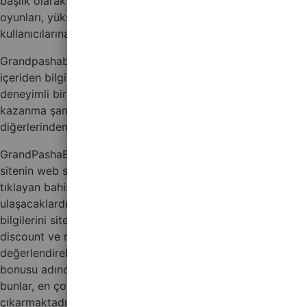
başlık olarak bilinir. Grandpasha bet’in sunduğu slot
oyunları, yüksek grafik kalitesi ve etkileyici temalarıyla
kullanıcılarına eşsiz bir deneyim sunar.
Grandpashabet’te başarı için kanıtlanmış stratejiler ve
içeriden bilgilerle sırları özellikle açın. Acemi veya
deneyimli bir oyuncu olun, oyun deneyiminizi geliştirin ve
kazanma şansınızı maksimize edin. Grandpashabet’i
diğerlerinden ayıran benzersiz özellikleri keşfedin.
GrandPashaBet üyelik noktasında bahis severler ilk olarak
sitenin web sayfasına giriş yapmak durumundadır. Buraya
tıklayan bahis severler GrandPashaBet kayıt formuna
ulaşacaklardır. Bahisçiler kişisel ve hesaba yönelik bazı
bilgilerini site ile paylaşırlar. Ayrıca, casino oyunlarındaki
discount ve rakeback bonuslarını da dilediğiniz gibi
değerlendirebilirsiniz. Sitede kullanıcılar için doğum günü
bonusu adında özel bir fırsat daha sunulmaktadır. Ve tüm
bunlar, en çok bonus veren siteler dendiğinde site ön plana
çıkarmaktadır.