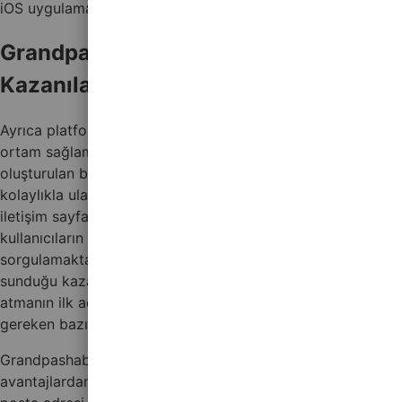
iOS uygulaması sunmaktadır.
Grandpashabet Güvenilir Mi?
Kazanılan Paraları Ödüyor Mu?
Ayrıca platformun, her oyuncu için güvenli ve keyifli bir
ortam sağlamak adına aldığı önlemleri anlayın. Sizler için
oluşturulan bu sayfa sayesinde Grandpashabet giriş adresi
kolaylıkla ulaşılabilir durumda. Merak ettiğiniz her şeyi
iletişim sayfası üzerinden bizlere sorabilirsiniz. Örneğin
kullanıcıların birçoğu giriş adresi neden değişmektedir diye
sorgulamaktadır. Grandpashabet’e kayıt olmak, platformun
sunduğu kazançlı fırsatlara ve keyifli oyunlara adım
atmanın ilk adımıdır. Ancak kayıt sırasında dikkat edilmesi
gereken bazı noktalar vardır.
Grandpashabet’e üye olmak, platformun sunduğu tüm
avantajlardan yararlanmanın ilk adımıdır. Ad, soyad, e-