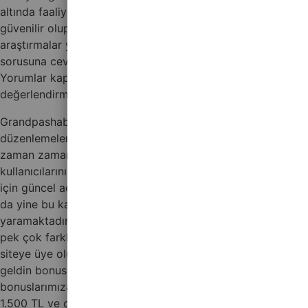
altında faaliyet göstermektedir. Bahis platformlarının
güvenilir olup olmaması konusunda zaman zaman
araştırmalar yapılmaktadır. ‘‘GrandPashaBet güvenilir mi’’
sorusuna cevaben, sitenin kullanıcı yorumlarına bakılabilir.
Yorumlar kapsamında pek çok oyuncu olumlu
değerlendirmelerde bulunmaktadır.
Grandpashabet güncel giriş Türkiye’deki yasal
düzenlemeler nedeniyle, Grandpasha bet’in giriş adresi
zaman zaman engellenebilir. Ancak platform,
kullanıcılarının erişim sorunlarını hızlı bir şekilde çözmek
için güncel adreslerini paylaşır. Grandpashabet bonusları
da yine bu kapsamsaki kullanıcıların oldukça işine
yaramaktadır. Bu sitenin yatırım bonusu tercihleri arasında
pek çok farklı seçeneğin yer aldığını söyleyebiliriz. Zaten
siteye üye olup da ilk defa giriş yaptığınızda, sizleri bir hoş
geldin bonusu karşılayacaktır. Grandpashabet üyelik
bonuslarımıza baktığımızda, bu bonusların spor kısmı için
1.500 TL ve casino oyunları kısmı için de 2.000 TL