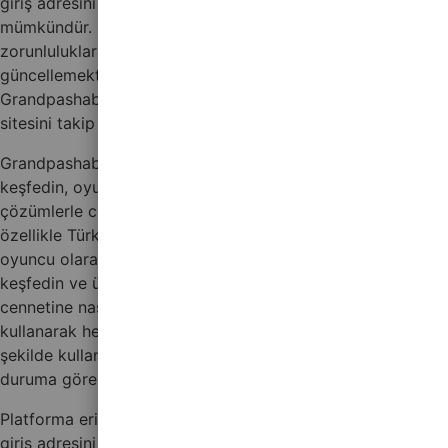
giriş adresini 7/24 olacak şekilde tercih etmeniz
mümkündür. Grandpashabet güncel giriş, yasal
zorunluluklar nedeniyle giriş adreslerini zaman zaman
güncellemektedir. Bu değişikliklerden etkilenmemek için
Grandpashabet’in resmi sosyal medya hesaplarını ve web
sitesini takip edebilirsiniz.
Grandpashabet’teki müşteri destek mekanizmalarını
keşfedin, oyuncuların sorularına hızlı yardım ve tatmin edici
çözümlerle cevap almasını sağlamaktadır. Grandpasha bet,
özellikle Türk çevrimiçi kumar sahnesinde öne çıkan bir
oyuncu olarak ortaya çıkıyor. Bu platformun köklerini
keşfedin ve ülke genelindeki hayranlar için bir kumar
cennetine nasıl evrildiğini anlayın. Güncel giriş adresini
kullanarak hesabınıza erişebilir ve bakiyenizi kesintisiz bir
şekilde kullanabilirsiniz. İşte bu durum, siteyi normal bir
duruma göre çok daha çekici hale getirmektedir.
Platforma erişim sağlamak için Grandpasha bet’in güncel
giriş adresini kullanmanız gerekmektedir. Bu adres, yasal