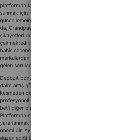
platformda karşılaşılan sorunlara hızlı ve etkili çözümler
sunmak için her zaman hazırdır. Sitenin giriş adresi
güncellemeleri, daima eş zamanlı olarak yapılmaktadır. Bu
da, Grandpashabet bahis sitesine giremiyorum yönündeki
şikayetleri ortan kaldıran önemli bir unsur olarak dikkat
çekmektedir. Ayda 10 bin ile 20 bin rakamlarında canlı
bahis seçenekleri sunan bet ofisi, alt yapılarını güçlü
markalardan seçti. Grandpashabet güvenilir mi şeklinde
gelen sorulara da elinde bulunan bu delillerle yanıt veriyor.
Depozit bonusları sayesinde ise yatırım bonuslarınız her
daim artış gösterecek ve bu da sizin kazanmaya hız
kesmeden devam etmenizi sağlayacaktır. Destek ekibinin
profesyonelliği ve kullanıcı odaklı yaklaşımı, Grandpasha
bet’i diğer platformlardan ayıran önemli bir özelliktir.
Platformda sunulan avantajlardan tam anlamıyla
yararlanmak için üyelik işleminizi eksiksiz tamamlamanız
önemlidir. Ayrıca, üye olduktan sonra Grandpasha bet’in
düzenlediği özel etkinlikler ve turnuvalara katılma şansı da