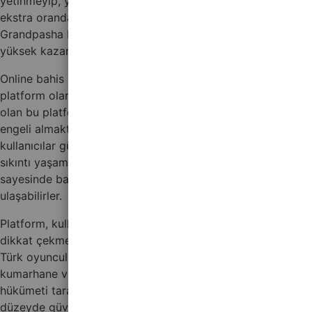
yetinmeyip, yapacağınız her bir yatırıma özel olarak sizlere
ekstra oranda yatırım promosyonları sunmaktadır.
Grandpasha bet ile tanışmak, sizlere kısa süreler içerisinde
yüksek kazançlar elde etme fırsatı verecektir.
Online bahis ve çeşitli casino oyunları ile fark yaratan bir
platform olarak öne çıkıyor. Bir çok bahis severin tercihi
olan bu platformda diğerleri gibi belirsiz zamanlarda erişim
engeli almaktadır. Web sitemiz
grandpashabet
sayesinde
kullanıcılar güncel giriş adresine erişim konusunda bir
sıkıntı yaşamamaktadır. Bu sayfada bulunan buton
sayesinde bahis severler istedikleri anda güncel adrese
ulaşabilirler.
Platform, kullanıcı dostu tasarımı ve teknik altyapısı ile
dikkat çekmektedir. GrandPashabet, 2018’den bu yana
Türk oyuncular arasında popülerlik kazanmış bir çevrimiçi
kumarhane ve bahis platformudur. Casino, Curaçao
hükümeti tarafından verilen ve kullanıcılara yüksek
düzeyde güvenlik ve bütünlük garanti eden bir lisans