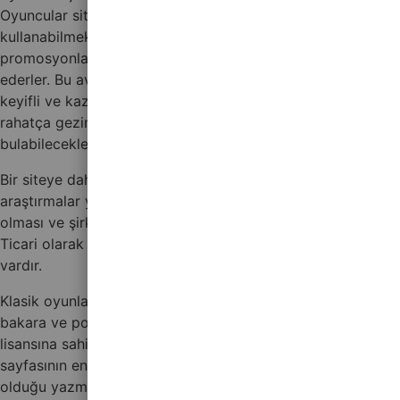
Oyuncular siteyi Türkçe, İngilizce dahil birkaç farklı dilde
kullanabilmektedir. Üyeler, özel bonuslar, kişiselleştirilmiş
promosyonlar ve VIP programlara katılma hakkı elde
ederler. Bu avantajlar, üyelerin bahis deneyimlerini daha
keyifli ve kazançlı hale getirir. Grandpashabet, kullanıcıların
rahatça gezinebileceği ve aradıkları oyunları kolayca
bulabilecekleri bir arayüze sahiptir.
Bir siteye dahil olmadan önce o firma ile ilgili detaylı
araştırmalar yapıyor. Siteleri lisanslı ve kurumsal yapıda
olması ve şirket statüsünde olması bu noktada çok önemli.
Ticari olarak sitenin Hollanda, Kıbrıs ve Londra’da 104 ofisi
vardır.
Klasik oyunların hayranları için çeşitli rulet, blackjack,
bakara ve poker türleri vardır. GrandPashaBet sitesi oyun
lisansına sahip bahis platformlarından bir tanesidir. Web
sayfasının en alt bölümünde, sitenin Curacao lisanslı
olduğu yazmaktadır. Bahisçiler sitenin işletici şirketinin GSR