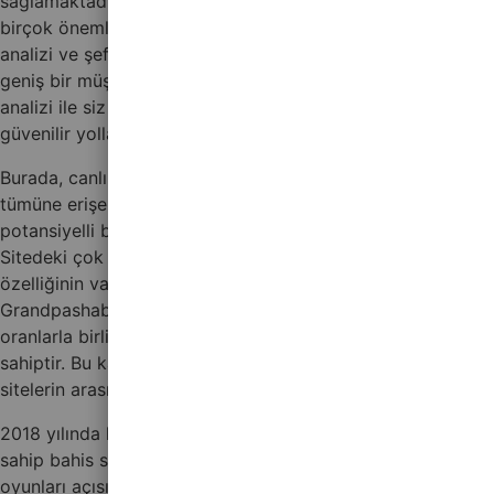
sağlamaktadır. Bu sayede, sitenin analizi yaparken elinizde
birçok önemli bilgi bulunuyor olacaktır. Ayrıca güven
analizi ve şeffaflığı da daima üst mertebede tutan site, çok
geniş bir müşteri kitlesine sahiptir. Grandpasha güven
analizi ile siz de hiçbir risk unsuruyla karşılaşmadan
güvenilir yollardan kazanımlar sağlayabilirsiniz..
Burada, canlı bahis kategorisindeki mevcut spor dallarının
tümüne erişebilirsiniz. Kullanıcılar için sunulan yüksek
potansiyelli bahis marketi, herkese hitap etmektedir.
Sitedeki çok geniş hizmet yelpazesi, canlı maç izleme
özelliğinin varlığına kadar devam etmektedir.
Grandpashabet spor bahisleri bölümü, sahip olduğu
oranlarla birlikte gerçekten de dikkat çekici bir pozisyona
sahiptir. Bu kapsamda en yüksek oranlara sahip olan majör
sitelerin arasında bu siteyi de mutlaka görebileceksiniz.
2018 yılında kurulan GrandPashaBet, Curacao lisansına
sahip bahis sitelerinden biridir. Platformda spor ve casino
oyunları açısından geniş bir yelpaze olduğu söylenebilir.