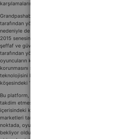
karşılamalarını sağlar.
Grandpashabet, Curaçao’da kurulan ve TK Media NV şirketi
tarafından yönetilen firmalardan biri. Limited şirketi olması
nedeniyle de üyelerine kurumsal olarak hizmet veriyor.
2015 senesinden bu yana sektörde bulunan bet ofisinin,
şeffaf ve güvenilir hizmet anlayışını benimseyen bir ekip
tarafından yönetilmesi de oldukça önemli. Platform,
oyuncuların kişisel verilerinin ve finansal işlemlerinin
korunmasını sağlamak için en son SSL şifreleme
teknolojisini kullanır. Şifrenizi unutursanız sitenin sağ üst
köşesindeki ‘üye giriş’ butonuna tıklamanız gerekir.
Bu platform, bahis severlere geniş bir oyun yelpazesi
takdim etmesiyle beraber güvenli bir oyun alanı sağlar. Site
içerisindeki kullanıcı deneyimi ise en kaliteli bahis
marketleri tarafından takip edilmektedir. İşte tam da bu
noktada, oyuncular ve bahis severleri harika deneyimlerin
bekliyor olduğunu söyleyebiliriz. Grandpashabet güncel