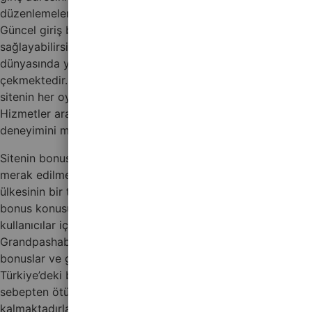
düzenlemeler nedeniyle zaman zaman güncellenebilir.
Güncel giriş bilgileri sayesinde, platforma kesintisiz erişim
sağlayabilirsiniz. Grandpashabet, online bahis ve casino
dünyasında yenilikçi ve güvenilir bir platform olarak dikkat
çekmektedir. Genel bir değerlendirme yapacak olursak,
sitenin her oyuncu profiline hitap ettiğini söyleyebiliriz.
Hizmetler arasında kolay gezinme, sorunsuz bir bahis
deneyimini mümkün kılmaktadır.
Sitenin bonusları nelerdir sorusu, birçok kişi tarafından
merak edilmektedir. Her bir ülke oyuncuları için, kendi
ülkesinin bir tercih mekanizması mevcuttur. Bu site ise
bonus konusunda emsallerini ön planda bırakmakta ve
kullanıcılar için en iyi seçenek haline gelmektedir.
Grandpashabet giriş konusu, en az ödeme metotları,
bonuslar ve güvenilirlik gibi konular kadar önem arz ediyor.
Türkiye’deki bahis firmaları, BTK engeline takılmakta ve bu
sebepten ötürü de engel durumuyla karşı karşıya
kalmaktadırlar.