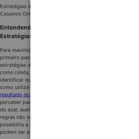
Estratégias de Sucesso: Como Maximizar Seus Ganhos em
Cassinos Online
Entendendo o Jogo: Conheça as Regras e
Estratégias
Para maximizar seus ganhos em cassinos online, o
primeiro passo é entender profundamente as regras e as
estratégias de cada jogo. Ao se familiarizar com os jogos,
como roleta, blackjack, e caça-níqueis, você pode
identificar quais oferecem melhores probabilidades e
como utilizá-las a seu favor. Por exemplo, ao analisar o
resultado do jogo do bicho de são paulo
, é possível
perceber padrões que podem ser aplicados a outros jogos
de azar, aumentando suas chances de vitória. Conhecer as
regras não só ajuda a evitar erros básicos como também
possibilita a criação de estratégias personalizadas que
podem ser a chave para o sucesso.