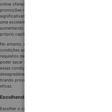
online oferecem bônus de boas-vindas, rodadas grátis, e
promoções regulares que podem aumentar
significativamente seu saldo inicial. Esses incentivos são
uma excelente maneira de jogar com dinheiro extra,
aumentando suas chances de ganhar sem arriscar seu
próprio capital.
No entanto, é importante ler atentamente os termos e
condições associados a cada bônus. Muitas vezes, há
requisitos de apostas que devem ser cumpridos antes de
poder sacar os ganhos obtidos com bônus. Compreender
essas condições é crucial para evitar surpresas
desagradáveis e para garantir que você está realmente
tirando proveito das ofertas promocionais de maneira
eficaz.
Escolhendo o Casino Online Certo
Escolher o cassino online certo é outro fator crucial para