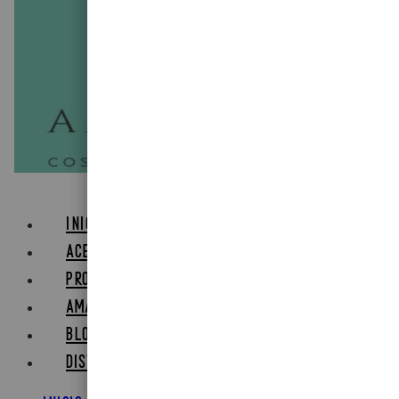
INICIO
ACERCA DE
PRODUCTOS
AMANTIA
BLOG
DISTRIBUIDORAS