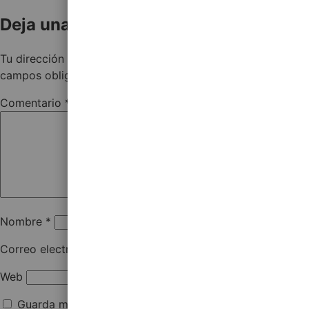
Deja una respuesta
Tu dirección de correo electrónico no será publicada.
Los
campos obligatorios están marcados con
*
Comentario
*
Nombre
*
Correo electrónico
*
Web
Guarda mi nombre, correo electrónico y web en este