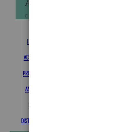
Inicio
ACERCA DE
PRODUCTOS
AMANTIA
BLOG
DISTRIBUIDORA