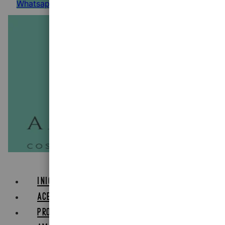
Whatsapp
Envelope
Facebook-f
Instagram
INICIO
ACERCA DE
PRODUCTOS