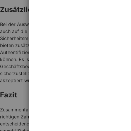
Zusätzliche Einblicke
Bei der Auswahl einer Zahlungsmethode sollten Spieler
auch auf die Gebühren, die Bearbeitungszeiten und die
Sicherheitsmerkmale achten. Einige Zahlungsmethoden
bieten zusätzliche Sicherheitsfunktionen wie Zwei-Faktor-
Authentifizierung, die das Risiko von Betrug verringern
können. Es ist auch ratsam, die Allgemeinen
Geschäftsbedingungen des Casinos zu lesen, um
sicherzustellen, dass die gewählte Zahlungsmethode
akzeptiert wird und keine versteckten Gebühren anfallen.
Fazit
Zusammenfassend lässt sich sagen, dass die Wahl der
richtigen Zahlungsmethode für österreichische Spieler von
entscheidender Bedeutung ist. Es gibt viele Optionen, die
sowohl Sicherheit als auch Bequemlichkeit bieten. Spieler