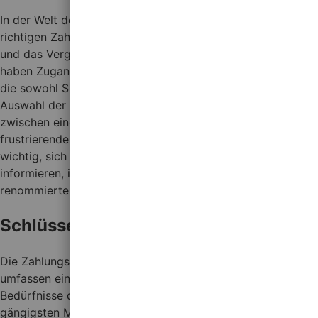
In der Welt des Online-Glücksspiels ist die Wahl der
richtigen Zahlungsmethode entscheidend für den Erfolg
und das Vergnügen der Spieler. Österreichische Spieler
haben Zugang zu einer Vielzahl von Zahlungsmethoden,
die sowohl Sicherheit als auch Bequemlichkeit bieten. Die
Auswahl der richtigen Methode kann den Unterschied
zwischen einem reibungslosen Spielerlebnis und
frustrierenden Transaktionen ausmachen. Daher ist es
wichtig, sich über die verfügbaren Optionen zu
informieren, insbesondere wenn man in einem
renommierten Casino wie
lucky7even online casino
spielt.
Schlüsselkonzepte und Überblick
Die Zahlungsmethoden für österreichische Spieler
umfassen eine breite Palette von Optionen, die auf die
Bedürfnisse der Spieler zugeschnitten sind. Zu den
gängigsten Methoden gehören Kreditkarten, E-Wallets,