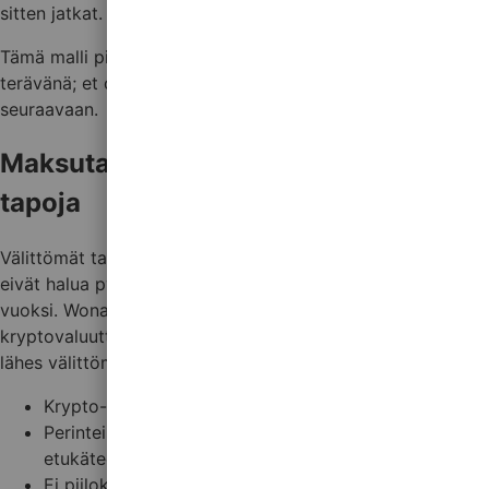
sitten jatkat.
Tämä malli pitää pelikassan vakaana ja keskittymisen
terävänä; et ole houkuteltu venyttämään yhtä sessiota
seuraavaan.
Maksutapa, Joka Vastaa Mobile-
tapoja
Välittömät talletukset ovat avain mobiilipelaajille, jotka
eivät halua pysäyttää päiväänsä pankkitoimenpiteiden
vuoksi. Wonaco tukee sekä fiat-kortteja että
kryptovaluuttoja kuten Bitcoin ja USDT—jokainen tarjoaa
lähes välittömän vahvistuksen.
Krypto-talletukset käsitellään muutamassa minuutissa
Perinteiset korttimaksut myös nopeita, erityisesti
etukäteen ladatuilla lompakoilla
Ei piilokuluja mobiilinsiirroille