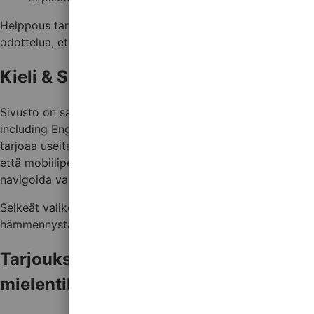
Helppous tarkoittaa, että voit palata pelaamaan ilman
odottelua, että transaktiot vahvistuvat.
Kieli & Saatavuus: Globaali Pelikirja
Sivusto on saatavilla kahdessakymmenessä kielessä—
including English, German, Italian, French, Portuguese—ja
tarjoaa useita valuuttaoption. Tämä laaja tuki varmistaa,
että mobiilipelaajat mistä tahansa alueesta voivat
navigoida vaivattomasti.
Selkeät valikot ja lokalisoidut ohjeosastot vähentävät
hämmennystä nopeatempoisissa pysähdyksissä.
Tarjoukset, Jotka Sopivat Mobile-
mielentilaan