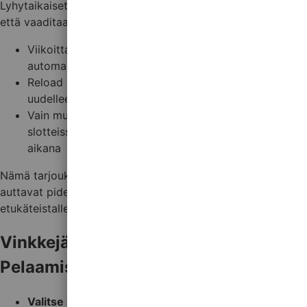
Lyhytaikaiset bonukset pitävät momentumia yllä ilman,
että vaaditaan suuria talletuksia tai pitkiä kierrätysehtoja.
Viikoittainen Cashback 15 % jopa €3000—
automaattisesti jokaisen session jälkeen
Reload Bonus 50 % jopa €500—lataamalla saldoasi
uudelleen käyntien välillä
Vain muutama ilmainen pyöräytys suosituissa
slotteissa—hyvä välittömään pelaamiseen taukojen
aikana
Nämä tarjoukset palkitsevat säännöllistä osallistumista ja
auttavat pidentämään peliaikaa ilman suuria
etukäteistalletuksia.
Vinkkejä Maksimoimaan Nopean
Pelaamisen Kokemuksen
Valitse pelejä, joissa on nopea voittojakso: