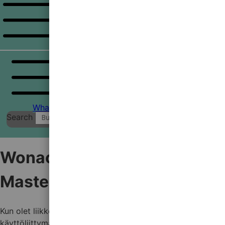
Whatsapp
Envelope
Facebook-f
Instagram
Search
$
0.00
0
Cart
Wonaco Casino: Mobile
Mastery for Quick Wins
Kun olet liikkeellä, viimeinen asia mitä kaipaat, on kömpelö
käyttöliittymä tai pitkä odotus seuraavaan pyöräytykseen.