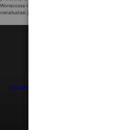
Wonacossa tänään ja tee seuraavasta nopeasta
vierailustasi jännittävä voitto!
Contáctanos
hola@amantia.mx
55 2767 0011
Whatsapp
Envelope
Facebook-f
Instagram
Inicio
Productos