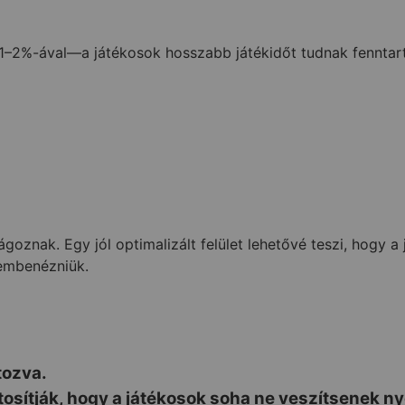
2%-ával—a játékosok hosszabb játékidőt tudnak fenntartani, 
ágoznak. Egy jól optimalizált felület lehetővé teszi, hogy 
zembenézniük.
tozva.
tosítják, hogy a játékosok soha ne veszítsenek n