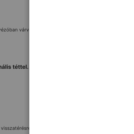
ávézóban várva, utazás közben vagy a közösségi média
lis téttel.
visszatérésre ösztönzi a játékosokat. Mivel minden spin