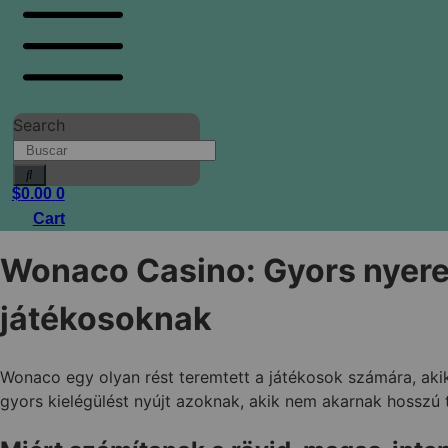
Search
$
0.00
0
Cart
Wonaco Casino: Gyors nyere
játékosoknak
Wonaco egy olyan rést teremtett a játékosok számára, akik 
gyors kielégülést nyújt azoknak, akik nem akarnak hosszú 