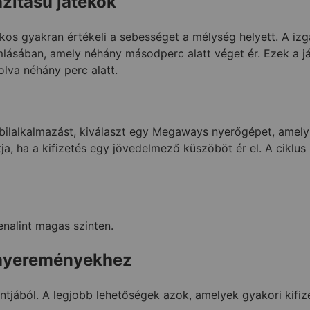
zitású játékok
ékos gyakran értékeli a sebességet a mélység helyett. A i
mlásában, amely néhány másodperc alatt véget ér. Ezek a j
lva néhány perc alatt.
obilalkalmazást, kiválaszt egy Megaways nyerőgépet, amely 
, ha a kifizetés egy jövedelmező küszöböt ér el. A ciklus is
nalint magas szinten.
s nyereményekhez
ól. A legjobb lehetőségek azok, amelyek gyakori kifizeté