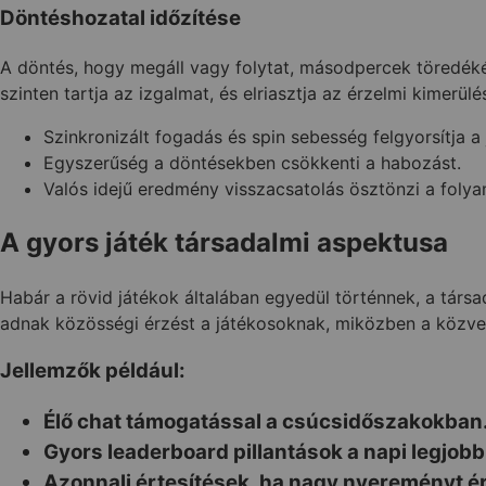
Döntéshozatal időzítése
A döntés, hogy megáll vagy folytat, másodpercek töredékébe
szinten tartja az izgalmat, és elriasztja az érzelmi kimerülés
Szinkronizált fogadás és spin sebesség felgyorsítja a 
Egyszerűség a döntésekben csökkenti a habozást.
Valós idejű eredmény visszacsatolás ösztönzi a foly
A gyors játék társadalmi aspektusa
Habár a rövid játékok általában egyedül történnek, a társ
adnak közösségi érzést a játékosoknak, miközben a közve
Jellemzők például:
Élő chat támogatással a csúcsidőszakokban
Gyors leaderboard pillantások a napi legjobb
Azonnali értesítések, ha nagy nyereményt ért