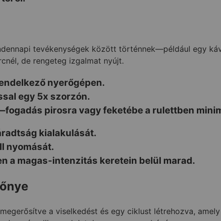
mindennapi tevékenységek között történnek—például egy k
nél, de rengeteg izgalmat nyújt.
 rendelkező nyerőgépen.
ssal egy 5x szorzón.
—fogadás pirosra vagy feketébe a rulettben minimá
radtság kialakulását.
ll nyomását.
en a magas‑intenzitás keretein belül marad.
lőnye
egerősítve a viselkedést és egy ciklust létrehozva, amely 