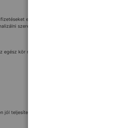
fizetéseket eredményez. A „sebesség démonja” faktor a
lizálni szeretnék az időt a platformon.
Az egész kör néhány másodperc alatt véget ér, azonnali
ól teljesítenek, általában kis téteket tesznek, amelyek