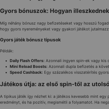
Gyors bónuszok: Hogyan illeszkednek
Míg néhány bónusz nagy befizetéseket vagy hosszú fogadás
hogy gyors nyereményeket vagy gyakori játékot jutalmazz
Gyors játék bónusz típusok
Példák:
Daily Flash Offers:
Azonnali ingyen spin-ek vagy kis 
Mini Reload Boosts:
Azonnali dupla befizetés a követ
Speed Cashback:
Egy százalékos visszatérítés gyors 
Játékos útja: az első spin-től az utols
A tipikus játék így nézhet ki: a játékos kevesebb mint egy 
eredményt, és ha pozitív, megismétli a folyamatot. Ha nega