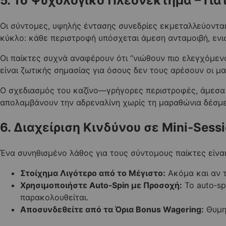
5. Το Ψυχολογικό Πλεονέκτημα – Για
Οι σύντομες, υψηλής έντασης συνεδρίες εκμεταλλεύονται 
κύκλο: κάθε περιστροφή υπόσχεται άμεση ανταμοιβή, ενισ
Οι παίκτες συχνά αναφέρουν ότι “νιώθουν πιο ελεγχόμενο
είναι ζωτικής σημασίας για όσους δεν τους αρέσουν οι μ
Ο σχεδιασμός του καζίνο—γρήγορες περιστροφές, άμεσα 
απολαμβάνουν την αδρεναλίνη χωρίς τη μαραθώνια δέσμ
6. Διαχείριση Κινδύνου σε Mini‑Ses
Ένα συνηθισμένο λάθος για τους σύντομους παίκτες είνα
Στοίχημα Λιγότερο από το Μέγιστο:
Ακόμα και αν τ
Χρησιμοποιήστε Auto‑Spin με Προσοχή:
Το auto‑sp
παρακολουθείται.
Αποσυνδεθείτε από τα Όρια Bonus Wagering:
Θυμηθ