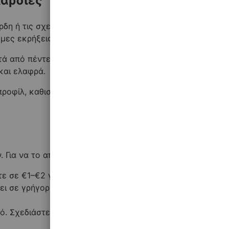
Καρδιές
η ή τις σχεδόν νίκες. Αυτό δημιουργεί έναν εθιστικό
μες εκρήξεις.
ά από πέντε λεπτά παιχνιδιού. Αυτή η αίσθηση ελέγχου
και ελαφρά.
ροφίλ, καθιστώντας το ιδανικό προορισμό για όσους
 Για να το αποφύγετε, σκεφτείτε τα εξής:
τε σε €1–€2 για να διατηρήσετε τον έλεγχο.
ει σε γρήγορη εξάντληση του bankroll αν δεν
ό. Σχεδιάστε ανάλογα τη συνεδρία σας.