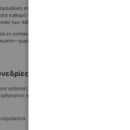
η πρόσβαση στους πιο δημοφιλείς κουλοχέρηδες. Ένας
ηλα καθαρό το βλέμμα στο bankroll. Η διεπαφή κάθε
φάνιση των πιθανοτήτων κερδών.
ία εν κινήσει. Είτε βρίσκεστε σε στάση λεωφορείου είτε
λέσματα—χωρίς αναμονή για φόρτωση σελίδας ή επιπλέον
υνεδρίες
για γρήγορο, αποφασιστικό παιχνίδι. Ο συνδυασμός
 γρήγορους κερδισμούς.
υτερόλεπτα.