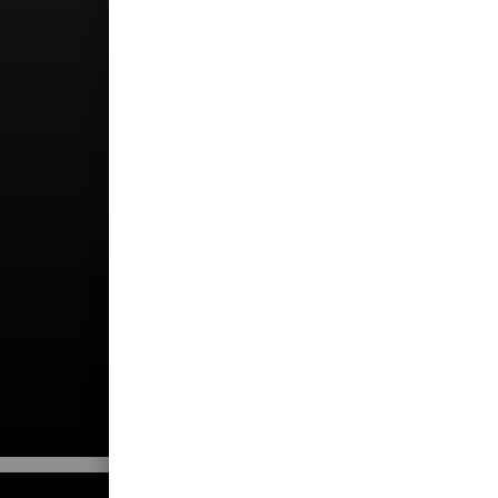
Garantía
Acerca de
Distribuidoras
Aviso de Privacidad
Términos y Condiciones
Cambios y devoluciones
Blog