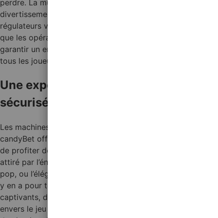
perdre. La musique doit rester une source de
divertissement, et non une source de stress financier. Les
régulateurs veillent à ce que les jeux soient équitables et
que les opérateurs respectent les règles en vigueur pour
garantir un environnement de jeu sûr et transparent pour
tous les joueurs canadiens.
Une expérience ludique rythmée et
sécurisée
Les machines à sous thématiques musicales sur Casino
candyBet offrent une manière innovante et divertissante
de profiter des jeux de casino en ligne. Que vous soyez
attiré par l’énergie brute du rock, la joie entraînante de la
pop, ou l’élégance intemporelle de la musique classique, il
y en a pour tous les goûts. L’alliance de thèmes musicaux
captivants, de technologies de pointe et d’un engagement
envers le jeu responsable fait de Casino candyBet une