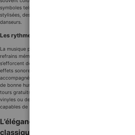
souvent colorés et dynamiques, mettant en scène des
symboles tels que des microphones, des notes de musique
stylisées, des diamants scintillants et des silhouettes de
danseurs.
Les rythmes entraînants de la pop
La musique pop est synonyme de rythmes dansants et de
refrains mémorables, et les machines à sous dédiées
s’efforcent de reproduire cette atmosphère festive. Les
effets sonores sont souvent joyeux et optimistes,
accompagnés de musiques entraînantes qui vous mettront
de bonne humeur. Les fonctionnalités peuvent inclure des
tours gratuits déclenchés par des symboles de disques
vinyles ou des «wilds» représentant des stars de la pop,
capables de multiplier vos gains de manière spectaculaire.
L’élégance intemporelle de la musique
classique