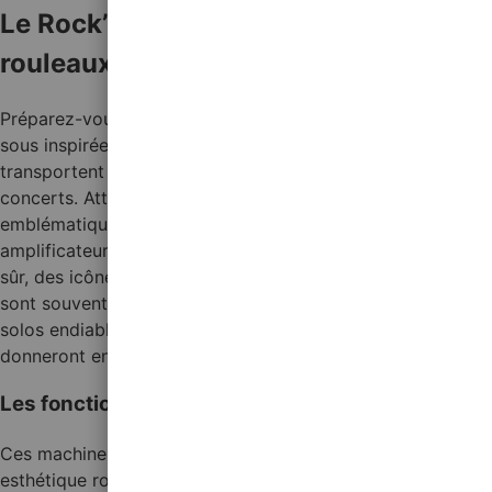
Le Rock’n’Roll prend d’assaut les
rouleaux
Préparez-vous à faire monter le volume ! Les machines à
sous inspirées par le rock’n’roll sur Casino candyBet vous
transportent directement dans l’ambiance survoltée des
concerts. Attendez-vous à retrouver des symboles
emblématiques tels que des guitares électriques, des
amplificateurs, des batteries, des étoiles de rock, et bien
sûr, des icônes de légendes du rock. Les bandes sonores
sont souvent composées de riffs de guitare puissants, de
solos endiablés et de rythmes entraînants qui vous
donneront envie de taper du pied.
Les fonctionnalités spéciales du rock
Ces machines à sous ne se contentent pas d’une
esthétique rock ; elles intègrent souvent des