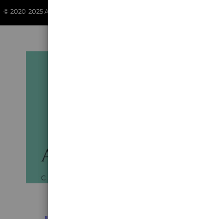
© 2020-2025 Amantia® Balboa 702, Portales Benito Juárez, México
D.F. |
hola@amantia.mx