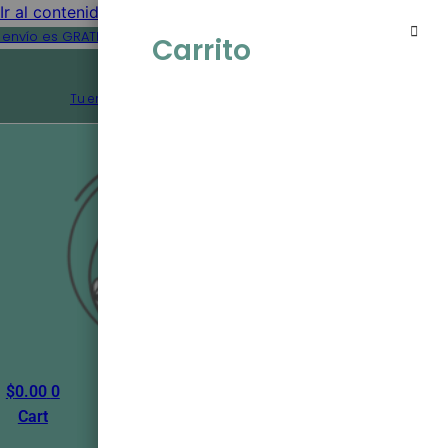
Ir al contenido
 envío es GRATIS en compras mayores a MXN $ 500
Tu envío es GRATIS en compras mayores a MXN $ 500
$
0.00
0
Cart