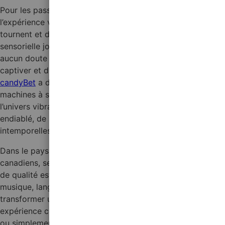
Pour les passionnés de jeux de casino en ligne,
l’expérience va bien au-delà des simples rouleaux qui
tournent et des combinaisons gagnantes. L’immersion
sensorielle joue un rôle crucial, et la musique est sans
aucun doute l’un des éléments les plus puissants pour
captiver et divertir. C’est dans cette optique que
Casino
candyBet
a développé une sélection impressionnante de
machines à sous thématiques, plongeant les joueurs dans
l’univers vibrant de la musique, qu’il s’agisse de rock
endiablé, de pop entraînante ou de mélodies classiques
intemporelles.
Dans le paysage concurrentiel des casinos en ligne
canadiens, se démarquer par une offre ludique originale et
de qualité est essentiel. Casino candyBet a compris que la
musique, langage universel par excellence, pouvait
transformer une simple session de jeu en une véritable
expérience concert. Que vous soyez un mélomane averti
ou simplement à la recherche d’une nouvelle façon de