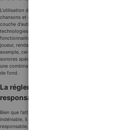
L’utilisation de licences officielles pour intégrer des
chansons et des images d’artistes célèbres ajoute une
couche d’authenticité et d’attrait pour les fans. Ces
technologies permettent également de créer des
fonctionnalités interactives qui réagissent aux actions du
joueur, rendant l’expérience encore plus dynamique. Par
exemple, certains jeux peuvent déclencher des effets
sonores spéciaux ou des animations lorsque vous obtenez
une combinaison gagnante, synchronisés avec la musique
de fond.
La réglementation et le jeu
responsable
Bien que l’attrait des machines à sous musicales soit
indéniable, il est crucial de rappeler l’importance du jeu
responsable. Au Canada, comme dans de nombreuses