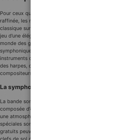
Pour ceux qui préfèrent une ambiance plus sophistiquée et
raffinée, les machines à sous inspirées par la musique
classique sur Casino candyBet offrent une expérience de
jeu d’une élégance rare. Ces jeux vous plongent dans le
monde des grands compositeurs et des orchestres
symphoniques. Les symboles peuvent inclure des
instruments classiques tels que des violons, des pianos,
des harpes, des partitions musicales, et des portraits de
compositeurs célèbres comme Mozart ou Beethoven.
La symphonie des gains
La bande sonore de ces machines à sous est généralement
composée d’extraits d’œuvres classiques célèbres, créant
une atmosphère sereine et distinguée. Les fonctionnalités
spéciales sont souvent subtiles mais efficaces. Les tours
gratuits peuvent être déclenchés par des symboles de
clefs de sol ou de diapasons. Les symboles «wild»