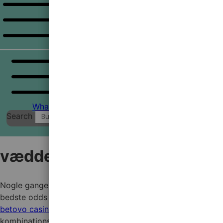
Whatsapp
Envelope
Facebook-f
Instagram
Search
$
0.00
0
Cart
væddemål
Nogle gange accepterer bookmakeren at matche det
bedste odds blandt en række operatører, der er markeret i
betovo casino
sit tilbud. Et valg i et
kombinationsvæddemål eller systemspil, som man har stor