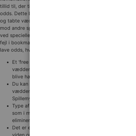
tillid til, der tilføjes for at øge det samlede akkumulerede
odds. Dette beløb stiger og falder, i takt med med vundne
og tabte væddemål. Det modsatte er en ‘layer’, som spiller
mod andre spillere på en spillebørs. Dette kan forekomme
ved specielle begivenheder, som en aflyst kamp eller ved
fejl i bookmakernes odds. Anbefales til væddemål med
lave odds, hvor der generelt er en meget høj hitrate.
Et ‘free bet’ er som navnet antyder et gratis
væddemål, der kan konverteres til rigtige penge og
blive hævet som en fortjeneste via et væddemål.
Du kan ansøge om tilladelse til at arrangere
væddemål med indsats og gevinst hos
Spillemyndigheden.
Type af handicap i væddemål med oprindelse i Asien,
som i modsætning til det ‘europæiske handicap’,
eliminere muligheden for uafgjort i et væddemål.
Det er en betalt tjeneste, der tilbyder information og
viden om en bestemt sport som en guide til, hvor og