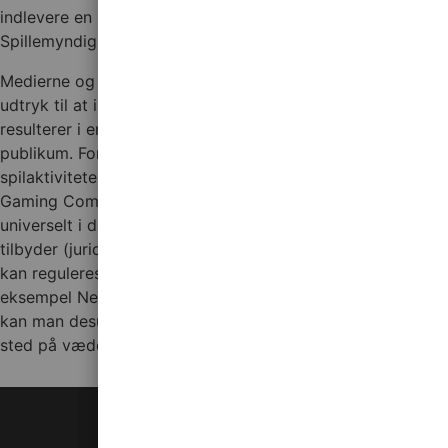
indlevere en rapport om spiludbuddet til
Spillemyndigheden.
Medierne og andre har brugt det ene eller det andet
udtryk til at indramme samtaler omkring emnerne, hvilket
resulterer i en forskydning af opfattelsen blandt deres
publikum. For eksempel kaldes regulatoren for
spilaktiviteter i Storbritannien Gambling Commission (ikke
Gaming Commission). Denne forskel overholdes dog ikke
universelt i den engelsktalende verden. Et «spil» -firma
tilbyder (juridiske) «spil» -aktiviteter til offentligheden og
kan reguleres af et af mange spilkontrolpaneler, for
eksempel Nevada Gaming Control Board. Visse væddemål
kan man desuden have med sig selv. Væddemål finder ofte
sted på væddeløbsbanen og casinoer.
Contáctanos