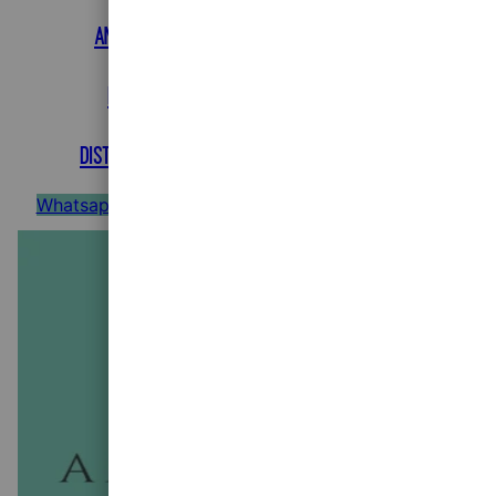
AMANTIA
BLOG
DISTRIBUIDORA
Whatsapp
Envelope
Facebook-f
Instagram