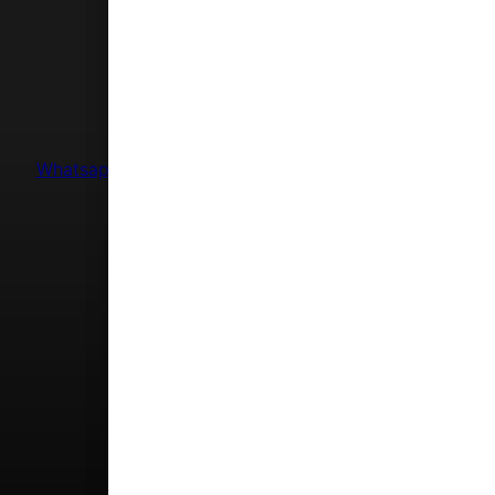
hola@amantia.mx
55 2767 0011
Whatsapp
Envelope
Facebook-f
Instagram
Inicio
Productos
Garantía
Acerca de