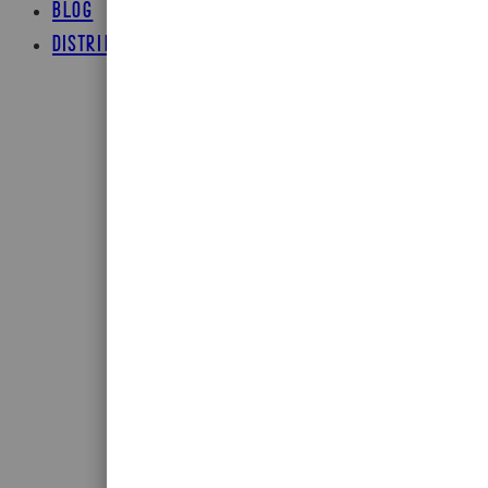
BLOG
DISTRIBUIDORAS