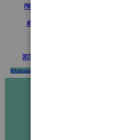
PRODUCTOS
AMANTIA
BLOG
DISTRIBUIDORA
Whatsapp
Envelope
Facebook-f
Instagram