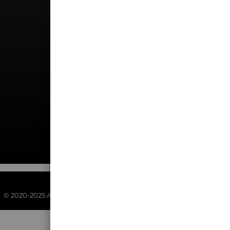
Distribuidoras
Aviso de Privacidad
Términos y Condiciones
Cambios y devoluciones
Blog
© 2020-2025 Amantia® Balboa 702, Portales Benito Juárez, México
D.F. |
hola@amantia.mx