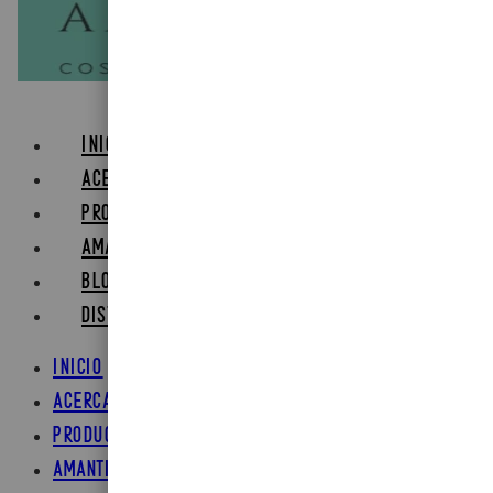
INICIO
ACERCA DE
PRODUCTOS
AMANTIA
BLOG
DISTRIBUIDORAS
INICIO
ACERCA DE
PRODUCTOS
AMANTIA