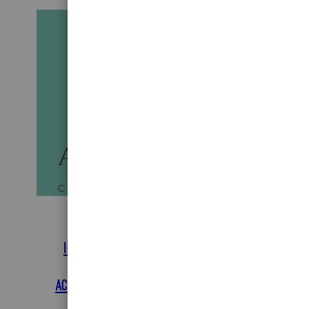
Inicio
ACERCA DE