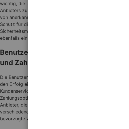
wichtig, die Lizenzierung und Sicherheitsmaßnahmen des
Anbieters zu überprüfen. Seriöse Anbieter sind in der Regel
von anerkannten Behörden lizenziert, was einen gewissen
Schutz für die Spieler gewährleistet.
Sicherheitsmaßnahmen, wie SSL-Verschlüsselung, sind
ebenfalls ein Muss, um Ihre Daten zu schützen.
Benutzererfahrung: Kundenservice
und Zahlungsoptionen
Die Benutzererfahrung ist ein entscheidender Faktor für
den Erfolg eines Casino-Anbieters. Ein guter
Kundenservice und eine breite Palette von
Zahlungsoptionen können den Unterschied ausmachen.
Anbieter, die 24/7 Kundenservice anbieten und
verschiedene Zahlungsmethoden akzeptieren, sind oft die
bevorzugte Wahl der Spieler.