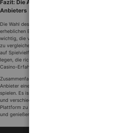
Fazit: Die Auswahl des richtigen Casino-
Anbieters
Die Wahl des richtigen Casino-Anbieters kann einen
erheblichen Einfluss auf Ihr Spielerlebnis haben. Es ist
wichtig, die verschiedenen Anbieter und deren Angebote
zu vergleichen, um die beste Wahl zu treffen. Ob Sie Wert
auf Spielvielfalt, Benutzerfreundlichkeit oder Sicherheit
legen, die richtige Entscheidung kann Ihnen helfen, Ihre
Casino-Erfahrung zu optimieren.
Zusammenfassend lässt sich sagen, dass die Casino-
Anbieter eine entscheidende Rolle im Online-Glücksspiel
spielen. Es ist ratsam, sich im Vorfeld gut zu informieren
und verschiedene Anbieter zu testen, um Ihre bevorzugte
Plattform zu finden. Spielen Sie verantwortungsbewusst
und genießen Sie die aufregende Welt der Online-Casinos!
Contáctanos