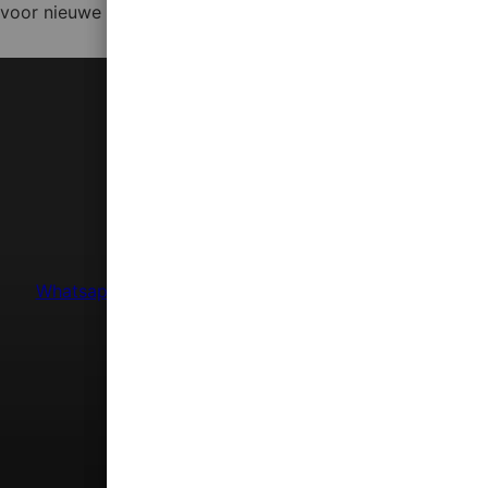
voor nieuwe spelers te verliezen.
Contáctanos
hola@amantia.mx
55 2767 0011
Whatsapp
Envelope
Facebook-f
Instagram
Inicio
Productos
Garantía