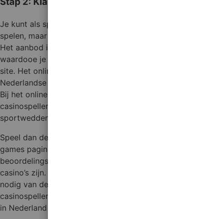
Stap 2: Klantenservice (20%)
Je kunt als speler namelijk geen videoslots of tafelspellen
spelen, maar voornamelijk bingo en online kraskaarten.
Het aanbod in videoslots en live casinospellen is immens,
waardooe je vrijwel elk spel kunt vinden bij deze casino
site. Het online casino is in 2022 live gegaan op de
Nederlandse kansspelmarkt, met hun legale casinospellen.
Bij het online casino Jacks.nl kun je als speler kiezen voor
casinospellen, arcadespellen, live casinospellen en
sportweddenschappen.
Speel dan de nieuwste online casinospellen op onze gratis
games pagina. Wij hanteren uitgebreide
beoordelingscriteria om te bepalen wat de beste online
casino’s zijn. Ieder online casino heeft een gokvergunning
nodig van de KSA voordat deze spelers mag aannemen en
casinospellen mag aanbieden. Sinds 1 oktober 2021 is het
in Nederland legaal om bij online casino’s te spelen.