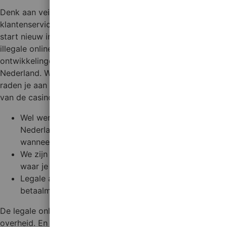
Denk aan veiligheid, uitbetalingen, spelaanbod,
klantenservice, betaalmethoden en gebruiksgemak. KVA
start nieuw initiatief om spelers te waarschuwen voor
illegale online casino’s Blijf op de hoogte van alle actuele
ontwikkelingen binnen de online casino branche in
Nederland. Wij verwijzen hiernaar in onze reviews, maar
raden je aan om ze ook zelf te controleren als je voor één
van de casino sites kiest.
Wel werken wij samen met verschillende legale
Nederlandse Casino’s en ontvangen wij een fee
wanneer je je via ons bij hen inschrijft.
We zijn geen casino, maar een onafhankelijke gids
waar je alles vindt over veilig en verantwoord spelen.
Legale aanbieders gebruiken reguliere
betaalmethoden zoals iDEAL.
De legale online casino’s betalen kansspelbelasting aan de
overheid. En als je geld wilt laten uit betalen, kunnen