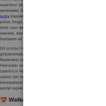
waardoor ze zowel casinospellen als wedden op sport
aanbieden. Denk hierbij aan moderne videoslots,
new
lucky
klassieke gokkasten, live casino spellen, tafelspellen,
poker, bingo, crash games en instant win games. Als je
kiest voor een van de top 10 beste online casino’s via onze
website, dan krijg je toegang tot een enorm spelaanbod,
bestaand uit verschillende categorieën.
Dit contact moment is verplicht gesteld voor de
gokaanbieders. Vanaf 1 oktober 2024 gelden er in
Nederland verplichte stortingslimieten voor online casino’s.
Hieronder vind je een overzicht van alle legale online
casino’s in Nederland. Alle aanbieders in onze online
casino lijst hebben een vergunning van de
Kansspelautoriteit (KSA). Nederland telt een groeiend
aantal legale online casino’s.
💝 Welkomstbonus