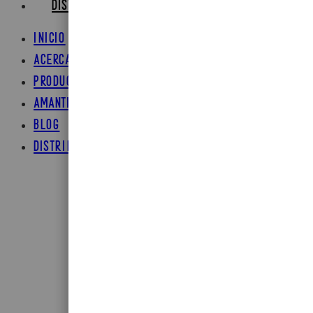
DISTRIBUIDORAS
INICIO
ACERCA DE
PRODUCTOS
AMANTIA
BLOG
DISTRIBUIDORAS