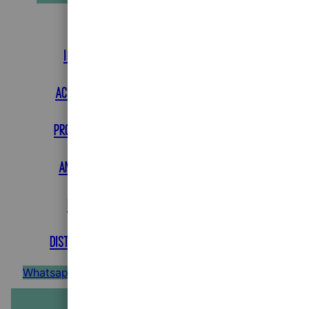
Inicio
ACERCA DE
PRODUCTOS
AMANTIA
BLOG
DISTRIBUIDORA
Whatsapp
Envelope
Facebook-f
Instagram