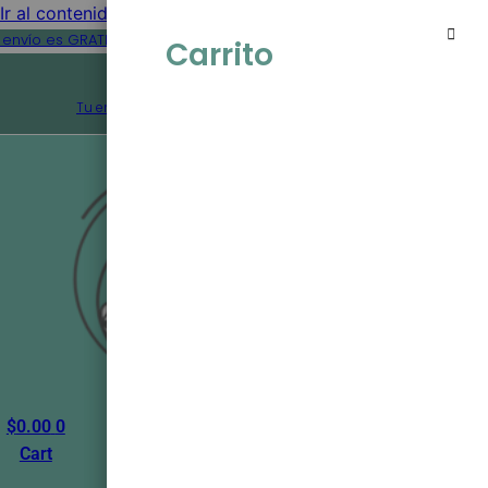
Ir al contenido
 envío es GRATIS en compras mayores a MXN $ 500
Tu envío es GRATIS en compras mayores a MXN $ 500
$
0.00
0
Cart