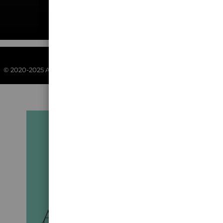
Blog
© 2020-2025 Amantia® Balboa 702, Portales Benito Juárez, México
D.F. |
hola@amantia.mx