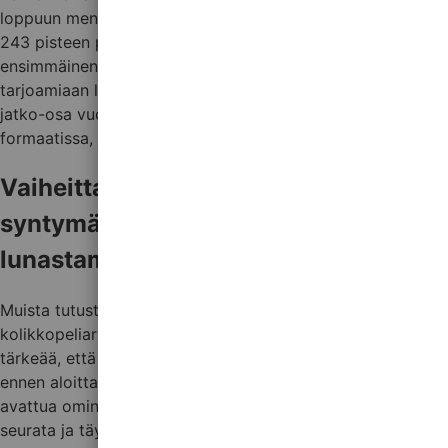
loppuun mennessä Microgaming oli kehittänyt erinomaisen
243 pisteen pelimoottorin, ja Thunderstruck on
ensimmäinen, joka on hyödyntänyt täysin heidän
tarjoamiaan laajoja ominaisuuksia. Se oli itsessään uusi
jatko-osa vuoden 2003 uudelle Thunderstruck-pelille 5×3-
formaatissa, jossa on 9 riviä.
Vaiheittainen opas pelipaikan
syntymäpäiväbonuksen
lunastamiseen
Muista tutustua muutamaan valmiiseen
kolikkopeliarvosteluun saadaksesi lisää vaihtoehtoja. On
tärkeää, että asetat selkeät käyttö- ja päivärajoitukset
ennen aloittamista sen sijaan, että jahtaat seuraavaa
avattua ominaisuutta. Täysin uusi, mahtava taso on helppo
seurata ja täynnä vankkoja voittomahdollisuuksia.