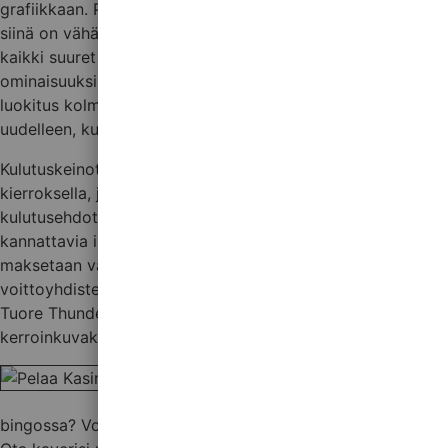
grafiikkaan. Pidän siitä, kuinka helppoa sitä on seurata,
siinä on vähän näkyvyyttä, ei ole hankalia ongelmia, ja
kaikki suuret voitot tulevat samoista yksinkertaisista
ominaisuuksista. Kaikkien ilmaiskierrosten voittojen
luokitus kolminkertaistui, ja kyllä, voit käynnistää sen
uudelleen, kun lisää pässejä ilmestyy.
Kulutuskeinot kokeilevat pysyvästi käytössä jokaisella
kierroksella, joten et koskaan löydä tai poista
kulutusehdotuksia. Jos samalle kuvakkeelle on useita
kannattavia integraatioita maksukeinoon, sinulle
maksetaan vain korkeimman integraation arvo. Useita
voittoyhdistelmiä ratkaistaan ​​jokaiselle kulutuskeinolle.
Tuore Thunderstruck-symbolikuvake kokeilee hullua,
kerroinkuvaketta.
Tuntuuko siltä, ​​ettet
yksinkertaisesti pysty tienaamaan
bingossa? Voit voittaa jopa 50 dollaria ilmaisessa pelissä!