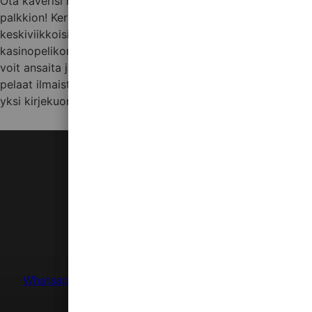
Ota kaverisi mukaan bingoon, voitoista ja te saatte
palkkion! Kerää 55 palkintopistettä TS-etukorteillasi
keskiviikkoisin aktivoidaksesi online-U-Spinin
kasinopelikoneissasi. Jos olet 55-vuotias tai vanhempi,
voit ansaita jopa 250 dollaria TS-palkintopisteinä, muuten
pelaat ilmaista peliä! Valitse jokaiselle palkinnon saaneelle
yksi kirjekuori.
Contáctanos
hola@amantia.mx
55 2767 0011
Whatsapp
Envelope
Facebook-f
Instagram
Inicio