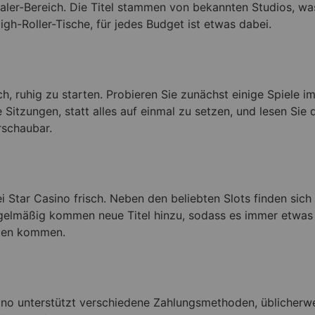
ler-Bereich. Die Titel stammen von bekannten Studios, was 
gh-Roller-Tische, für jedes Budget ist etwas dabei.
ich, ruhig zu starten. Probieren Sie zunächst einige Spiel
e Sitzungen, statt alles auf einmal zu setzen, und lesen Si
rschaubar.
i Star Casino frisch. Neben den beliebten Slots finden sich
elmäßig kommen neue Titel hinzu, sodass es immer etwas zu
sten kommen.
ino unterstützt verschiedene Zahlungsmethoden, üblicherwe