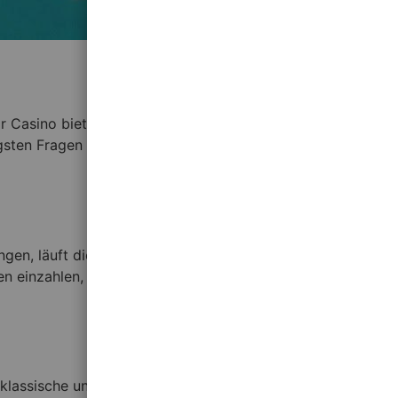
r Casino bietet in der Regel mehrere Kontaktkanäle, wobei
gsten Fragen zu Konten, Boni und Zahlungen, sodass sich
gen, läuft die Seite direkt im mobilen Browser und passt
önnen einzahlen, Boni beanspruchen und auszahlen, ohne zum
 klassische und Video-Slots, Jackpot-Spiele, Blackjack,