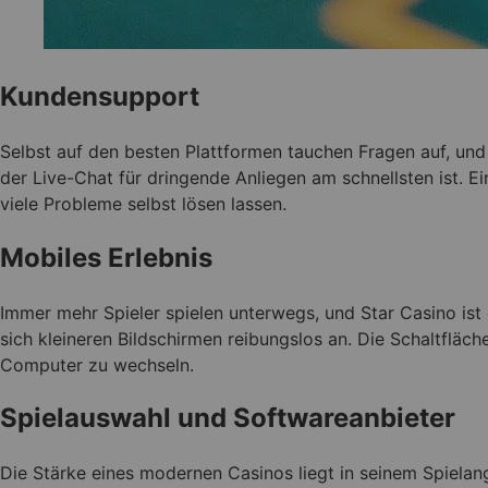
Kundensupport
Selbst auf den besten Plattformen tauchen Fragen auf, und
der Live-Chat für dringende Anliegen am schnellsten ist. 
viele Probleme selbst lösen lassen.
Mobiles Erlebnis
Immer mehr Spieler spielen unterwegs, und Star Casino ist 
sich kleineren Bildschirmen reibungslos an. Die Schaltfläc
Computer zu wechseln.
Spielauswahl und Softwareanbieter
Die Stärke eines modernen Casinos liegt in seinem Spielang