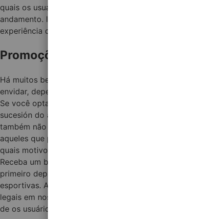
quais os usuários façam apostas em partidas em
andamento. Isso adiciona uma caterva extra de emoção à
experiência de apostas.
Promoções Efectivas 2024
Há muitos beneficios plausíveis nos quais você pode
envidar, dependendo das particularidades de cada jogo.
Se você optar por utilizar um site móvel Mostbet BR em
sucesión do aplicativo Android ou a versão para PC, você
também não perderá nenhuma promoção ou bônus. Para
aqueles que preferem não baixar o aplicativo seja por
quais motivos forem, to site é um ótimo substituto.
Receba um bônus de boas-vindas de +125% no seu
primeiro depósito de até R$ 2. 200 em virtude de apostas
esportivas. As loterias on-line, os quais são inteiramente
legais em nosso país, são alguma escolha disponível afin
de os usuários ag Mostbet.