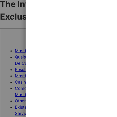
The Internet Bônus
Exclusivo
Content
Mostbet No Brasil
Quais São Operating-system Jogos
De Cassino Mais Populares?
Resultados E Estatísticas Da Partida
Mostbet Live Casino Cz
Casino Bonus
Como Fazer Login No Iphone App
Mostbet?
Other Mostbet Games
Existem Muitos Desse Tipo
Serviços, Aqui Estão Alguns Dos