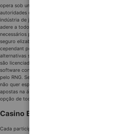
opera sob uma» «licença da Curaçao eGaming, uma das
autoridades de licenciamento néanmoins conceituadas na
indústria de jogos on-line. Isso significa o qual a Mostbet
adere a todos operating system regulamentos e padrões
necessários para proporcionar um ambiente sobre apostas
seguro elizabeth justo. O pôquer ao vivo, o dos jogos
cependant populares nos cassinos online, é uma das
alternativas sobre apostas da Mostbet. Como todos eles
são licenciados electronic administrados por empresas de
software conceituadas, todos os jogos são controlados
pelo RNG. Se você aprecia uma ótima dose sobre ação e
não quer esperar pelos resultados do game, colocar suas
apostas na área de esportes ao palpitante é a melhor
opção de todas.
Casino Bonus
Cada participante deve comprar um total de 6 bilhetes,