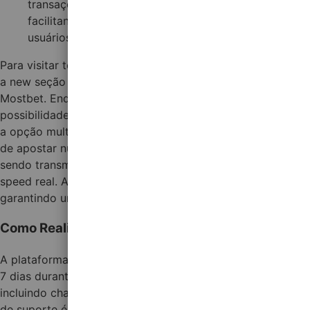
transações sejam con seguridad e eficientes,
facilitando o depósito e a retirada de fundos pelos
usuários.
Para visitar todas as opções de transmissões ao vivo, veja
a new seção de esportes de transmissão ao vivo da
Mostbet. Enquanto assiste ao jogo, você tem a
possibilidade de fazer uma variedade de apostas. Usando
a opção multi-apostas, você também tem a possibilidade
de apostar numa série de eventos ao vivo que estão
sendo transmitidos pra que todos possam vê-los em
speed real. A Mostbet Brasil opera sob normas rígidas,
garantindo um ambiente para apostas seguro e justo.
Como Realizar Login No Iphone App Mostbet?
A plataforma oferece suporte ao cliente 24 horas por dia,
7 dias durante semana, por meio de vários canais,
incluindo chat ao vivo, e-mail elizabeth telefone. A equipe
de suporte é conhecida por suas respostas rápidas