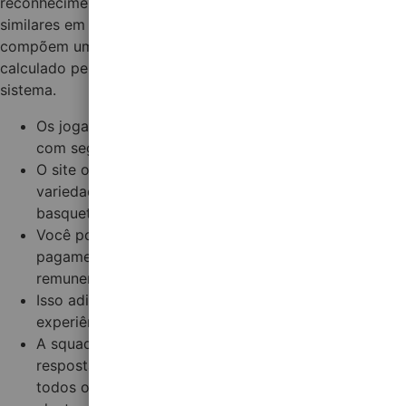
reconhecimento de seus rivais. Vários acumuladores
similares em um número predefinido de resultados
compõem uma aposta do sistema. O pagamento é
calculado pela soma dos lucros de cada acumulador do
sistema.
Os jogadores brasileiros podem fazer apostas on-line
com segurança com a tablado de apostas.
O site oficial da Mostbet Brasil oferece uma ampla
variedade de opções de apostas, desde futebol e
basquete até eSports e jogos de cassino.
Você pode apostar utilizando as linhas de
pagamento e carretéis neste jogo, elizabeth se isso
remunerar, você ganha.
Isso adiciona uma camada extra de emoção à
experiência sobre apostas.
A squadra de suporte é conhecida por suas
respostas rápidas e profissionais, garantindo que
todos os dudas sejam resolvidos sobre forma rápida