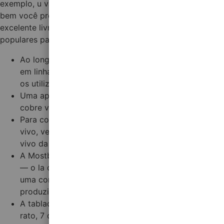
exemplo, u valor que você ganha é com base no quão
bem você previu um resultado. O Most Bet oferece um
excelente livro para desporto, bem asi como jogos
populares para casino em linha.
Ao longo dos anos, a nossa plataforma de apostas
em linha conquistou uma excelente reputação entre
os utilizadores.
Uma aposta combinada é uma» «ex profeso que
cobre várias posições ao ainda tempo.
Para conhecer todas as opções de transmissões ao
vivo, veja the seção de esportes de transmissão ao
vivo da Mostbet.
A Mostbet proíbe a abertura de uma segunda conta
— o la cual significa que ze você tem hoje em dia
uma conta Mostbet, você não tem permissão para
produzir outra conta.
A tablado oferece suporte twenty-four horas por
rato, 7 dias por semana, por meio de bate-papo ao