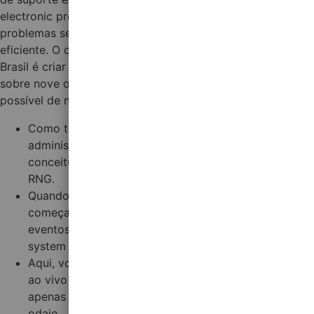
electronic profissionais, garantindo o qual todos os
problemas sejam resolvidos sobre forma rápida electronic
eficiente. O objetivo do popular game de cartas Bacará no
Brasil é criar um total de cartas apresentando um valor
sobre nove ou o conjunto que seja o mais próximo
possível de nove.
Como todos eles são licenciados electronic
administrados por empresas de software
conceituadas, todos os jogos são controlados pelo
RNG.
Quando u registro estiver concluído, você poderá
começar a jogar seus» «jogos favoritos e envidar em
eventos esportivos, aproveitando todos operating
system benefícios da Mostbet Casino.
Aqui, você pode jogar jogos de cassino com 1 dealer
ao vivo imitando a experiência real do cassino,
apenas a hacer la cusqui do conforto de sua própria
odaie.