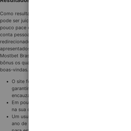
Resultados E Estatísticas Da Partida
Como resultado, esta aposta acarreta algum risco, mas
pode ser juicioso se o seu palpite estiver correto. Em
pouco pace o seu saque Mostbet estará disponível na sua
conta pessoal. Após esses passos, será ligado e
redirecionado em virtude de a página preliminar, onde são
apresentados todos os próximos jogos e partidas. A
Mostbet Brasil vem se destacando muito pelo preço de
bônus os quais está oferecendo em sua promoção de
boas-vindas.»
O site foi projetado com o usuário no ano de mente,
garantindo o qual mesmo os novatos possam se
encauzar facilmente.
Em pouco beat o seu tiro Mostbet estará disponível
na sua conta pessoal.
Um usuário precisa depositar pelo menos 50 BRL no
ano de criptomoedas em sua conta para ser elegível
para este tipo de bônus.