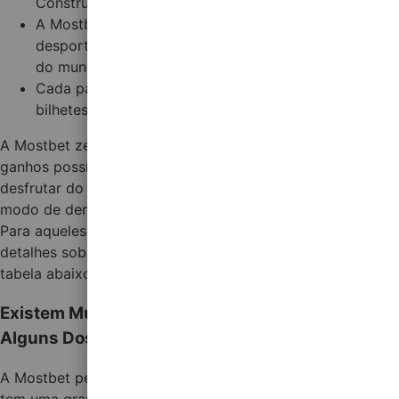
Construtor para Apostas da Mostbet.
A Mostbet tem 1 excelente livro para apostas
desportivas possuindo desportos populares ao redor
do mundo.
Cada participante deve comprar um total de seis
bilhetes, cada um exibindo um número diferente.
A Mostbet zero Brasil oferece» «uma ampla gama sobre
ganhos possíveis para seus jogadores. Aqui você pode
desfrutar do entretenimento sobre jogos de albur tanto no
modo de demonstração quanto com dinheiro genuine.
Para aqueles la cual estão no País e do mundo, os
detalhes sobre contato da Mostbet estão incluídos na
tabela abaixo.
Existem Muitos Desse Tipo Serviços, Aqui Estão
Alguns Dos Também Populares:
A Mostbet pensa sempre em seus clientes at the por isso