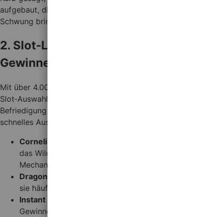
aufgebaut, die Herzen rasen lassen und Bankrolls in
Schwung bringen.
2. Slot‑Lineup, das auf schnelle
Gewinne zugeschnitten ist
Mit über 4.000 Titeln in seiner Bibliothek ist
Seven Casino
’s
Slot‑Auswahl ein Spielplatz für Spieler, die sofortige
Befriedigung suchen. Drei Spiele stechen hervor durch ihr
schnelles Auszahlungspotenzial und fesselnde Themen.
Cornelius Milk Hunter Megaways
– Ein skurriles Tier,
das Wild‑Symbole mit einer Cascading-Reel-
Mechanik kombiniert.
Dragon Ladies
– Mythische Drachen drehen, während
sie häufig Bonusrunden bieten.
Instant Lucky 7
– Ein klassisches Layout, das schnelle
Gewinne und einfache Regeln liefert.