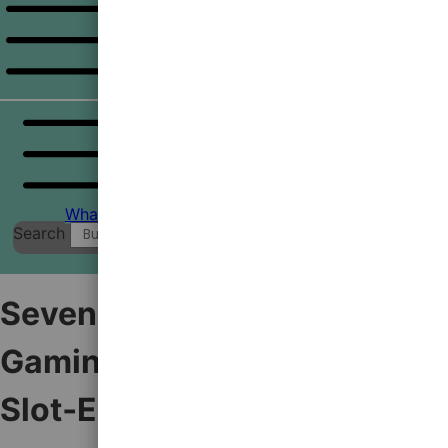
Whatsapp
Envelope
Facebook-f
Instagram
Search
$
0.00
0
Cart
Seven Casino: Quick‑Fire
Gaming für den modernen
Slot‑Enthusiasten