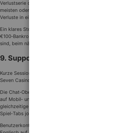
Verlustserie drei Drehungen in Folge erreicht, pausieren die
meisten oder wechseln das Spiel—es macht keinen Sinn,
Verluste in einem kurzen Fenster hinterherzujagen.
Ein klares Stop‑Loss‑Limit—z.B. €10 bei einem
€100‑Bankroll—stellt sicher, dass sie auch bei Pech bereit
sind, beim nächsten Mal wieder einzusteigen.
9. Support und Community in Echtzeit
Kurze Sessions bedeuten, dass Sie schnell Hilfe benötigen;
Seven Casino’s 24/7 Live‑Chat ist genau dafür ausgelegt.
Die Chat‑Oberfläche ist leichtgewichtig, erscheint sofort
auf Mobil‑ und Desktop‑Geräten und ermöglicht mehrere
gleichzeitige Gespräche—hilfreich, wenn Sie mehrere
Spiel‑Tabs jonglieren.
Benutzerkonten sind mehrsprachig; das Umschalten von
Englisch auf Deutsch oder Spanisch ist nur ein Klick—ein