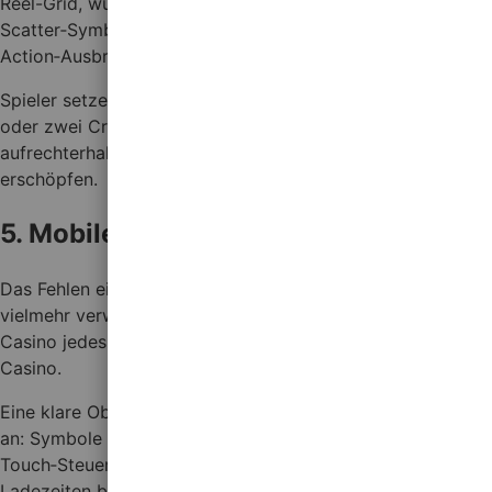
Reel-Grid, würzt es aber mit Free Spins, die durch
Scatter‑Symbole ausgelöst werden—perfekt für schnelle
Action‑Ausbrüche.
Spieler setzen meist bescheidene Einsätze—oft nur ein
oder zwei Credits—damit sie das Momentum
aufrechterhalten können, ohne ihr Bankroll zu schnell zu
erschöpfen.
5. Mobile Meisterschaft ohne App
Das Fehlen einer eigenständigen App ist kein Nachteil;
vielmehr verwandelt das responsive Design von Seven
Casino jedes Smartphone oder Tablet in ein vollwertiges
Casino.
Eine klare Oberfläche passt sich an die Bildschirmgröße
an: Symbole vergrößern sich auf kleineren Displays,
Touch‑Steuerungen fühlen sich natürlich an, und
Ladezeiten bleiben minimal dank effizienter