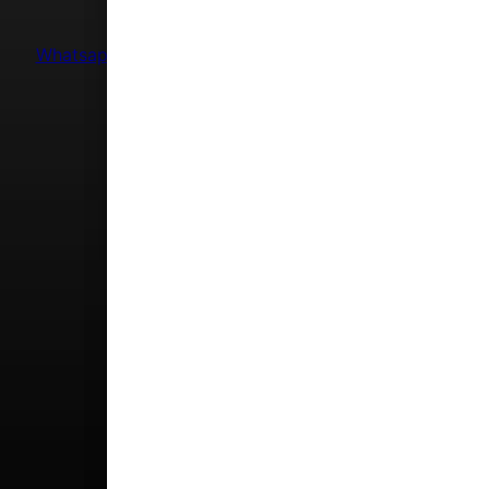
Whatsapp
Envelope
Facebook-f
Instagram
Inicio
Productos
Garantía
Acerca de
Distribuidoras
Aviso de Privacidad