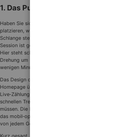
1. Das Pulse des Quick‑Fire Play
Haben Sie sich jemals dabei erwischt, eine Wette zu
platzieren, während Sie einen Zug nehmen oder in der
Schlange stehen? Diese adrenalinegefüllte, hochintensive
Session ist genau das, was Seven Casino Sie erleben lässt.
Hier steht schnelle Ergebnislieferung im Vordergrund:
Drehung um Drehung, Gewinn oder Verlust, und dann in
wenigen Minuten weiter.
Das Design der Plattform unterstützt diesen Rhythmus. Die
Homepage überflutet Sie mit auffälligen Bannern und einer
Live‑Zählung der beliebtesten Titel—perfekt, um einen
schnellen Treffer zu erkennen, ohne endlos scrollen zu
müssen. Die Navigation ist nur einen Klick entfernt, und
das mobil‑optimierte Layout bedeutet, dass Sie jederzeit
von jedem Gerät aus einsteigen können.
Kurz gesagt, das Casino ist um diese Micro‑Sessions