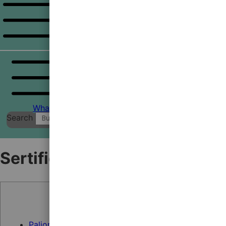
Whatsapp
Envelope
Facebook-f
Instagram
Search
$
0.00
0
Cart
Sertifioitu verkkosivusto
Artikkelit
Paljon lisää Microgamingin ilmaisia ​​