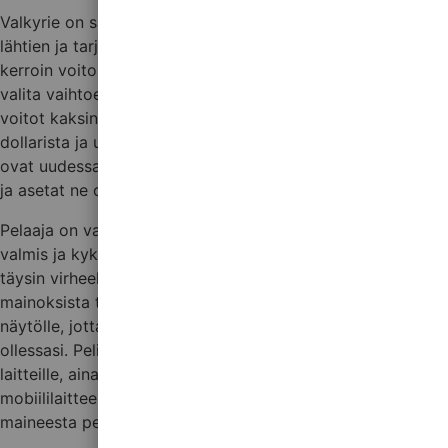
Valkyrie on saatavilla heti ensimmäisestä käynnistyksestä
lähtien ja tarjoaa 10 ilmaiskierrosta, joilla on tehokas x5-
kerroin voitoille. Voitot maksetaan jopa x33,33 ja voit
valita vaihtoehtoja kaikille tavallisille symboleille – niiden
voitot kaksinkertaistuvat. Minimipanokset alkavat 0,31
dollarista ja ulottuvat aina 60 dollariin asti. Ja vaikka ne
ovat uudessa hankinnassa, uusimmat avaimet ovat samat,
ja asetat ne omien kiekkojesi oikealle puolelle.
Pelaaja on vastuussa siitä, kuinka paljon kuka tahansa on
valmis ja kykenevä pelaamaan. Emme ole syyllistyneet
täysin virheellisiin tietoihin kannustimista, tarjouksista ja
mainoksista tällä verkkosivustolla. Se on räätälöity yhdelle
näytölle, jotta voit pelata missä tahansa, jopa liikkeellä
ollessasi. Peli sopii kaikille edistyneille teknologisille
laitteille, aina helposta pöytätietokoneesta tablettiin ja
mobiililaitteeseen. Päästäksesi suureen käytävään pois
maineesta pelin alussa tarvitset kolme Thorin vasaraa.