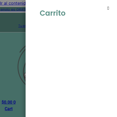
Ir al contenido
 envío es GRATIS en compras mayores a MXN $ 500
Tu envío es GRATIS en compras mayores a MXN $ 500
$
0.00
0
Cart