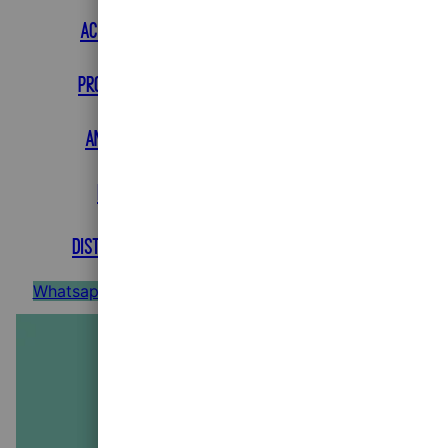
ACERCA DE
PRODUCTOS
AMANTIA
BLOG
DISTRIBUIDORA
Whatsapp
Envelope
Facebook-f
Instagram