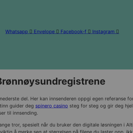
Whatsapp
Envelope
Facebook-f
Instagram
Brønnøysundregistrene
s nederste del. Her kan innsenderen oppgi egen referanse fo
ltinn guider deg
spinero casino
steg for steg og gir deg hje
er til innsending.
 tror, spesielt når du bruker den digitale løsningen i Altin
viktig å merke seg at størrelsen på filene du laster opp, i