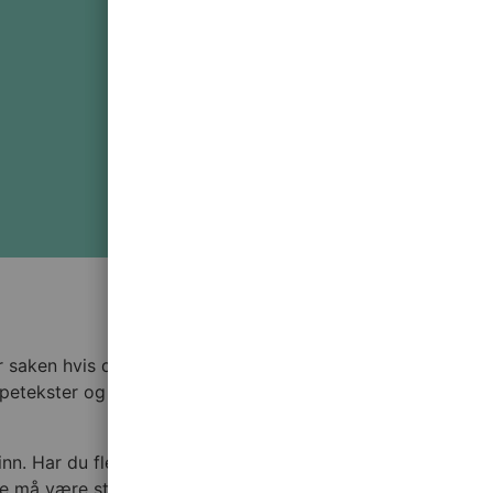
r saken hvis det er ønskelig. Er du godt forberedt på hva
lpetekster og varsler hvis noe mangler. Her får du en
n. Har du flere filer eller vedlegg, må den totale
kke må være større enn 10 MB.