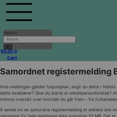
Search
$
0.00
0
Cart
Samordnet registermelding 
Hvis meldingen gjelder fusjonsplan, angir du dette i feltet
dette innebærer? Skal du starte et enkeltpersonforetak? A
trinnvis oversikt over hvordan du går frem – fra forberedels
Å sende inn en samordna registermelding er enklere enn mange
størrelsen for hele meldingen ikke overstige 20 MB. Det er 