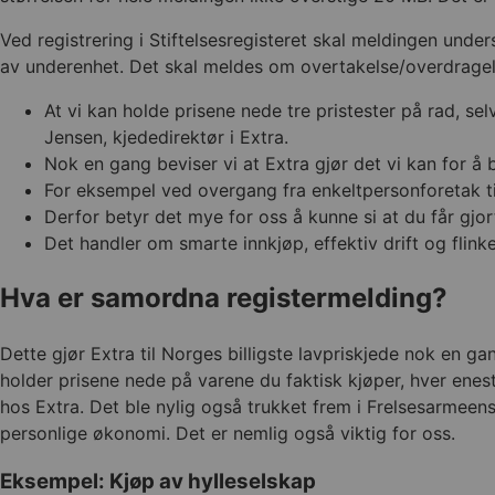
Ved registrering i Stiftelsesregisteret skal meldingen unde
av underenhet. Det skal meldes om overtakelse/overdragels
At vi kan holde prisene nede tre pristester på rad, sel
Jensen, kjededirektør i Extra.
Nok en gang beviser vi at Extra gjør det vi kan for å bi
For eksempel ved overgang fra enkeltpersonforetak ti
Derfor betyr det mye for oss å kunne si at du får gjort
Det handler om smarte innkjøp, effektiv drift og flinke
Hva er samordna registermelding?
Dette gjør Extra til Norges billigste lavpriskjede nok en ga
holder prisene nede på varene du faktisk kjøper, hver eneste
hos Extra. Det ble nylig også trukket frem i Frelsesarmeen
personlige økonomi. Det er nemlig også viktig for oss.
Eksempel: Kjøp av hylleselskap