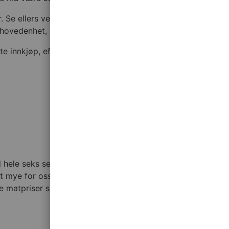
. Se ellers veiledning til 9a om overtakelse/overdragelse
 hovedenhet, selv om eier/eierne er den/de samme.
e innkjøp, effektiv drift og flinke ansatte, sier Håvard
ele seks seire. At vi vinner denne pristesten, viser at vi
 mye for oss å kunne si at du får gjort handelen billigst
e matpriser som enkelttiltaket med størst effekt på deres