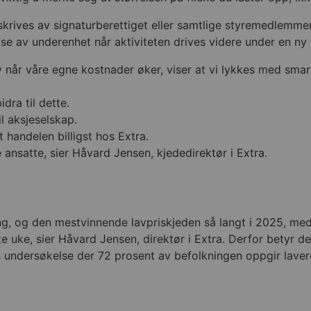
rskrives av signaturberettiget eller samtlige styremedlemmer
e av underenhet når aktiviteten drives videre under en ny
v når våre egne kostnader øker, viser at vi lykkes med smart
dra til dette.
l aksjeselskap.
 handelen billigst hos Extra.
 ansatte, sier Håvard Jensen, kjededirektør i Extra.
ng, og den mestvinnende lavpriskjeden så langt i 2025, med h
 uke, sier Håvard Jensen, direktør i Extra. Derfor betyr det
s undersøkelse der 72 prosent av befolkningen oppgir laver