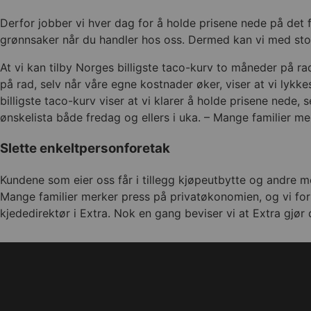
Derfor jobber vi hver dag for å holde prisene nede på det fo
grønnsaker når du handler hos oss. Dermed kan vi med stolth
At vi kan tilby Norges billigste taco-kurv to måneder på rad
på rad, selv når våre egne kostnader øker, viser at vi lykke
billigste taco-kurv viser at vi klarer å holde prisene nede
ønskelista både fredag og ellers i uka. – Mange familier m
Slette enkeltpersonforetak
Kundene som eier oss får i tillegg kjøpeutbytte og andre m
Mange familier merker press på privatøkonomien, og vi fors
kjededirektør i Extra. Nok en gang beviser vi at Extra gjør de