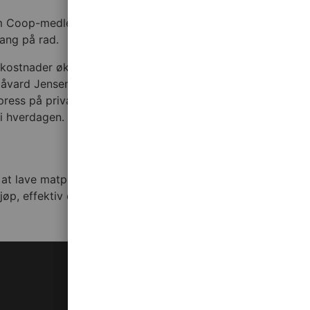
som Coop-medlem i tillegg 11 % bonus på fersk frukt, bær og
gang på rad.
 kostnader øker. At vi kan holde prisene nede tre pristester
Håvard Jensen, kjededirektør i Extra. At vi kan tilby Norges
 press på privatøkonomien, og vi vet at taco står høyt på
 i hverdagen.
 at lave matpriser er viktig for svært mange nordmenn. –
, effektiv drift og flinke ansatte, sier Håvard Jensen,