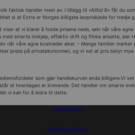
lk faktisk handler mest av. I tillegg til «Alltid 8» får du 
et si at Extra er Norges billigste lavpriskjede for tredje 
 viser at vi klarer å holde prisene nede, selv når våre egne
s med smarte innkjøp, effektiv drift og flinke ansatte, sier 
, selv når våre egne kostnader øker. – Mange familier merker
erker press på privatøkonomien, og vi vet at pris betyr mye
edlemsfordeler som gjør handlekurven enda billigere.Vi vet
tår at hverdagen er krevende. Det handler om smarte innkjøp
t vi kan for å bidra til dette.
Contáctanos
hola@amantia.mx