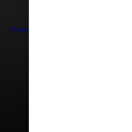
55 2767 0011
Whatsapp
Envelope
Facebook-f
Instagram
Inicio
Productos
Garantía
Acerca de
Distribuidoras