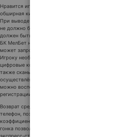
Нравится игрокам качество видеотрансляций,
обширная киберспортивная линия, стартовый бонус.
При выводе средств следует помнить (что на аккаунте
не должно быть активных бонусов), а профиль игрока
должен быть полностью заполнен. Хотя верификация в
БК МелБет не является обязательной, администрация
может запросить проверку личности в любое время.
Игроку необходимо отправить в службу поддержки
цифровые копии паспорта или водительских прав.
А
также сканы пластиковой карты, если депозит был
осуществлён с ее помощью. Приветственным бонусом
можно воспользоваться в течение 30 дней с момента
регистрации.
Возврат средств осуществляется через промокод на
телефон, позволяющий сделать бесплатную ставку, но
коэффициент при этом не может быть меньше два. Эта
гонка позволяет выиграть до 7750% от суммы средней
экспресс-ставки за 42 дня. Для участия необходимо