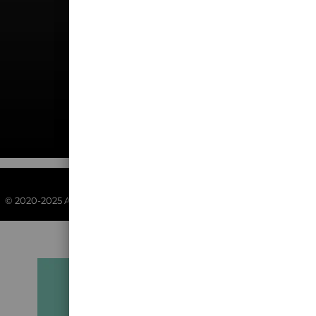
Aviso de Privacidad
Términos y Condiciones
Cambios y devoluciones
Blog
© 2020-2025 Amantia® Balboa 702, Portales Benito Juárez, México
D.F. |
hola@amantia.mx