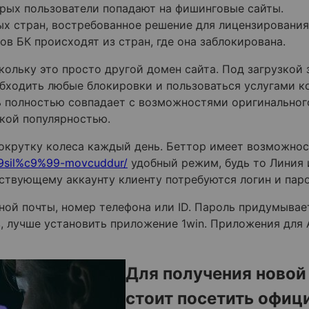
орых пользователи попадают на фишинговые сайты.
х стран, востребованное решение для лицензирования
в БК происходят из стран, где она заблокирована.
кольку это просто другой домен сайта. Под загрузкой
одить любые блокировки и пользоваться услугами кон
 полностью совпадает с возможностями оригинального 
кой популярностью.
рокрутку колеса каждый день. Беттор имеет возможно
99sil%c9%99-movcuddur/
удобный режим, будь то Линия 
йствующему аккаунту клиенту потребуются логин и паро
ой почты, номер телефона или ID. Пароль придумывает
, лучше установить приложение 1win. Приложения для 
Для получения новой
стоит посетить офиц