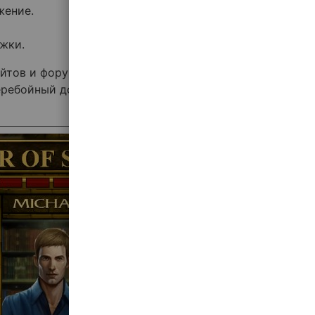
жение.
ржки.
айтов и форумов предлагают возможность подписаться
еребойный доступ к сайту. Эта страница