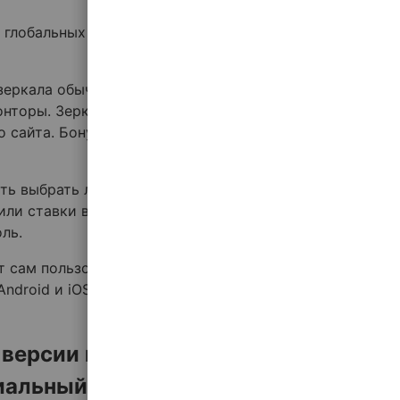
 глобальных букмекеров.
 зеркала обычно подразумевается официальное
торы. Зеркало является точной копией.info,
сайта. Бонусная игра (в которой участники получают
сть выбрать любой
https://waterflogallery.com/1xbet-veb-
или ставки в реальном времени. Букмекерская контора
ль.
 сам пользователь — и важно, чтобы он был
Android и iOS доступны пользователям смартфонов.
 версии клиентского приложения
иальный сайт букмекерской