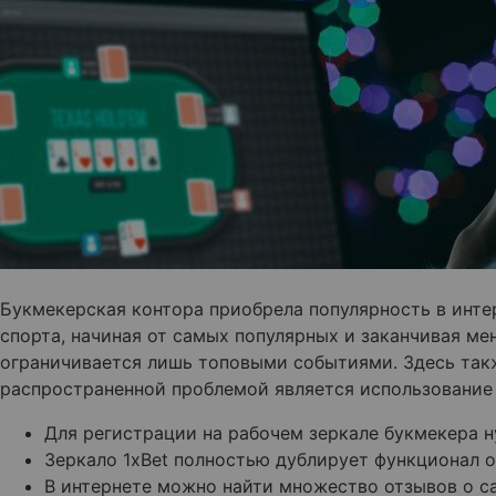
Букмекерская контора приобрела популярность в инте
спорта, начиная от самых популярных и заканчивая м
ограничивается лишь топовыми событиями. Здесь та
распространенной проблемой является использование 
Для регистрации на рабочем зеркале букмекера н
Зеркало 1xBet полностью дублирует функционал о
В интернете можно найти множество отзывов о са