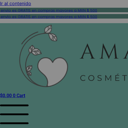
Ir al contenido
 envío es GRATIS en compras mayores a MXN $ 500
 envío es GRATIS en compras mayores a MXN $ 500
$
0.00
0
Cart