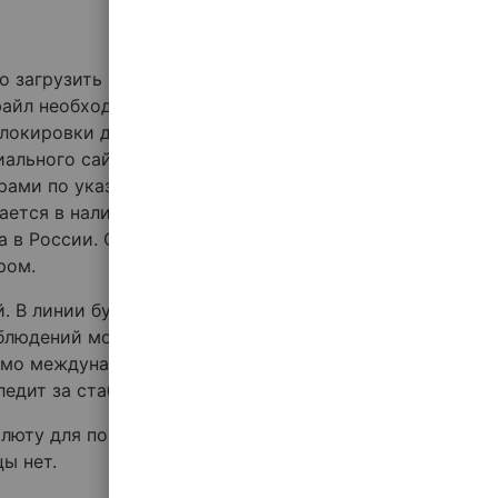
 загрузить прямо на телефон или компьютер. Здесь
-файл необходимо перенести на мобильное устройство
блокировки доступа клиенты из России не могут
ального сайта букмекерской конторы 1xBet. Доступ
рами по указанию Федеральной службы
ется в наличии на площадке онлайн-казино,
 в России. Спортивные ставки в 1xBet выделяются
ром.
. В линии букмекера представлено более 60 видов
аблюдений можно отметить, что платформа не
имо международных матчей. Еще одной
ледит за стабильностью работы платформы.
люту для пополнения счета и ставок.
ы нет.