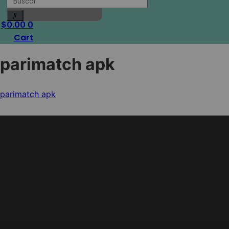
$
0.00
0
Cart
parimatch apk
parimatch apk