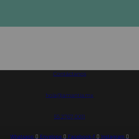
Contáctanos
hola@amantia.mx
55 2767 0011
Whatsapp
Envelope
Facebook-f
Instagram