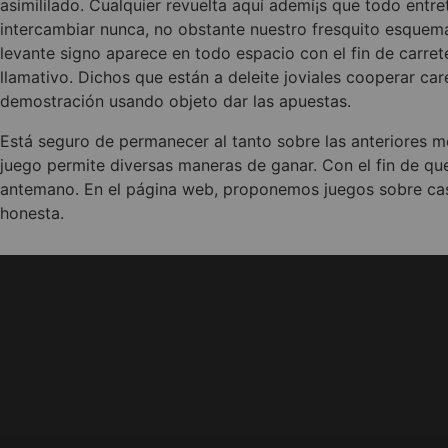
asimililado. Cualquier revuelta aquí ademí¡s que todo entr
intercambiar nunca, no obstante nuestro fresquito esquem
levante signo aparece en todo espacio con el fin de carre
llamativo. Dichos que están a deleite joviales cooperar c
demostración usando objeto dar las apuestas.
Está seguro de permanecer al tanto sobre las anteriores me
juego permite diversas maneras de ganar. Con el fin de qu
antemano. En el página web, proponemos juegos sobre casi
honesta.