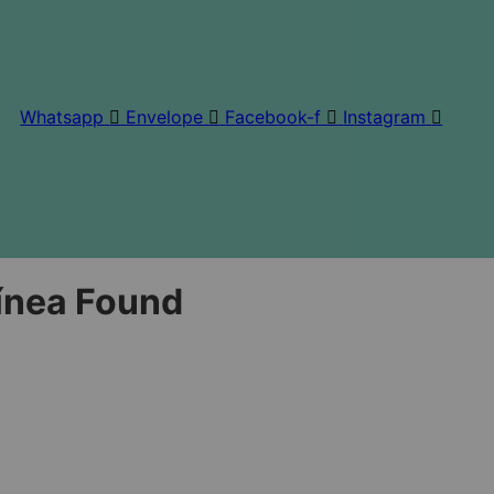
Whatsapp
Envelope
Facebook-f
Instagram
línea Found