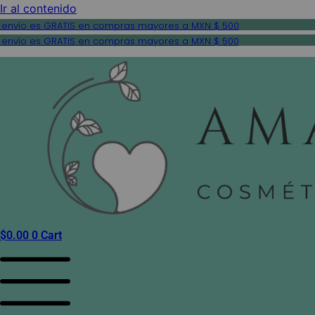
Ir al contenido
 envío es GRATIS en compras mayores a MXN $ 500
 envío es GRATIS en compras mayores a MXN $ 500
$
0.00
0
Cart