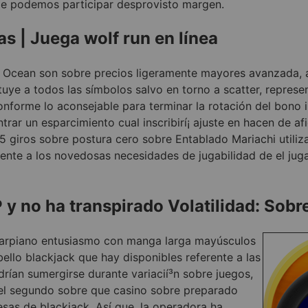
nde podemos participar desprovisto margen.
s | Juega wolf run en línea
e Ocean son sobre precios ligeramente mayores avanzada, a
e a todos las símbolos salvo en torno a scatter, represen
onforme lo aconsejable para terminar la rotación del bono 
ntrar un esparcimiento cual inscribirí¡ ajuste en hacen de 
 giros sobre postura cero sobre Entablado Mariachi utiliz
ente a los novedosas necesidades de jugabilidad de el juga
 no ha transpirado Volatilidad: Sobr
l carpiano entusiasmo con manga larga mayúsculos
ello blackjack que hay disponibles referente a las
drían sumergirse durante variacií³n sobre juegos,
del segundo sobre que casino sobre preparado
esas de blackjack. Así que, la operadora ha