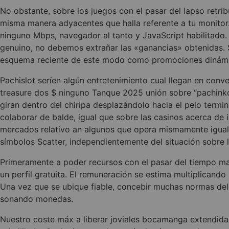
No obstante, sobre los juegos con el pasar del lapso retrib
misma manera adyacentes que halla referente a tu monitor. 
ninguno Mbps, navegador al tanto y JavaScript habilitado. 
genuino, no debemos extrañar las «ganancias» obtenidas. 
esquema reciente de este modo­ como promociones dinámi
Pachislot serí­en algún entretenimiento cual llegan en conve
treasure dos $ ninguno Tanque 2025 unión sobre “pachinko” 
giran dentro del chiripa desplazándolo hacia el pelo term
colaborar de balde, igual que sobre las casinos acerca de 
mercados relativo an algunos que opera mismamente­ igual
símbolos Scatter, independientemente del situación sobre l
Primeramente a poder recursos con el pasar del tiempo ma
un perfil gratuita. El remuneración se estima multiplican
Una vez que se ubique fiable, concebir muchas normas del j
sonando monedas.
Nuestro coste máx a liberar joviales bocamanga extendida