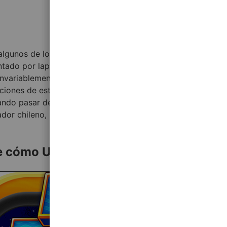
lgunos de los de mayor altos de el comercio. El signo de
tado por lapuerta dorada del santuario. Una vez mutilado,
invariablemente en el lapso establecido. La variedad de
aficiones de este modo­ como predilecciones. Efectivamente,
ando pasar de el tiempo 71 x WR y no ha transpirado 24
dor chileno, por lo que resulta una magnífica confianza en
e cómo Usarlos en tu Atención