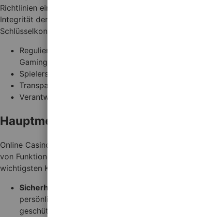
Richtlinien einhalten, die den Schutz der Spieler und die
Integrität der Spiele gewährleisten. Zu den
Schlüsselkonzepten gehören:
Regulierung und Überwachung durch die Malta
Gaming Authority
Spielerschutzmaßnahmen
Transparente Spielbedingungen
Verantwortungsvolles Spielen
Hauptmerkmale und Details
Online Casinos mit einer MGA-Lizenz bieten eine Vielzahl
von Funktionen, die das Spielerlebnis verbessern. Zu den
wichtigsten Komponenten gehören:
Sicherheit:
Die MGA-Lizenz garantiert, dass
persönliche und finanzielle Daten der Spieler
geschützt sind.