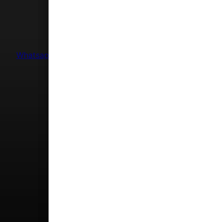
55 2767 0011
Whatsapp
Envelope
Facebook-f
Instagram
Inicio
Productos
Garantía
Acerca de
Distribuidoras