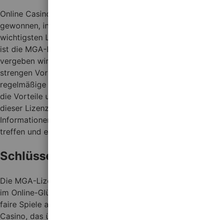
Online Casinos haben in den letzten Jahren an Popularität
gewonnen, insbesondere in Deutschland. Eine der
wichtigsten Lizenzen, die ein Online Casino besitzen kann,
ist die MGA-Lizenz, die von der Malta Gaming Authority
vergeben wird. Diese Lizenz garantiert, dass das Casino
strengen Vorschriften und Standards entspricht. Für
regelmäßige Spieler in Deutschland ist es entscheidend,
die Vorteile und Sicherheitsaspekte von Online Casinos mit
dieser Lizenz zu verstehen.
casino online malta
Diese
Informationen helfen Ihnen, informierte Entscheidungen zu
treffen und ein sicheres Spielerlebnis zu genießen.
Schlüsselkonzepte und Überblick
Die MGA-Lizenz ist ein Zeichen für Qualität und Sicherheit
im Online-Glücksspiel. Sie stellt sicher, dass die Betreiber
faire Spiele anbieten und die Spieler geschützt sind. Ein
Casino, das über eine MGA-Lizenz verfügt, muss strenge