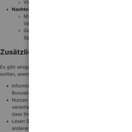
Vielfältige Spielangebote
Nachteile:
Manchmal längere Auszahlungszeiten im
Vergleich zu unregulierten Casinos
Geografische Einschränkungen für bestimmte
Spiele oder Boni
Zusätzliche Einblicke
Es gibt einige wichtige Punkte, die Spieler beachten
sollten, wenn sie Online Casinos mit MGA-Lizenz nutzen:
Informieren Sie sich über die spezifischen
Bonusbedingungen, da diese variieren können.
Nutzen Sie die verfügbaren Ressourcen für
verantwortungsvolles Spielen, um sicherzustellen,
dass Ihr Spielverhalten gesund bleibt.
Lesen Sie Bewertungen und Erfahrungsberichte von
anderen Spielern, um die besten Casinos zu finden.