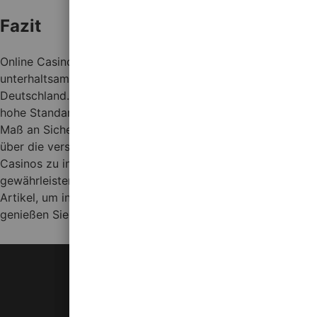
Fazit
Online Casinos mit MGA-Lizenz bieten eine sichere und
unterhaltsame Plattform für Glücksspielbegeisterte in
Deutschland. Die Lizenz garantiert, dass die Betreiber
hohe Standards einhalten, was den Spielern ein gewisses
Maß an Sicherheit und Vertrauen gibt. Es ist wichtig, sich
über die verschiedenen Aspekte und Angebote dieser
Casinos zu informieren, um das beste Spielerlebnis zu
gewährleisten. Nutzen Sie die Informationen in diesem
Artikel, um informierte Entscheidungen zu treffen und
genießen Sie Ihr Spielvergnügen verantwortungsbewusst.
Contáctanos
hola@amantia.mx