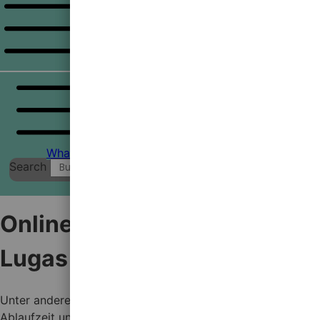
Whatsapp
Envelope
Facebook-f
Instagram
Search
$
0.00
0
Cart
Online-Casinos exklusive
Lugas within Teutonia 2025
Unter anderem gibt sera strenge Vorschriften zur
Ablaufzeit unter anderem Anzeige, um unser Sicherheit