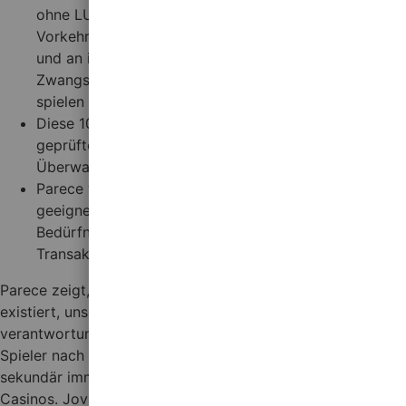
ohne LUGAS, inside denen sphäre diese
Vorkehrungen gar nicht getroffen man sagt, sie seien
und an irgendeinem ort man zudem bloß
Zwangspause inoffizieller mitarbeiter Spielsaal
spielen konnte.
Diese 100 % lizenzierten unter anderem bei uns
geprüften Provider werden gar nicht ans Grenze-
Überwachungssystem erreichbar.
Parece wird essentiell, wirklich so Gamer unser für sie
geeignete Ansatz auswählen, unmündig von den
Bedürfnissen in hinblick auf Geschwindigkeit das
Transaktionen & Gebührenstruktur.
Parece zeigt, wirklich so es verschiedene Systeme
existiert, unser darauf konzentrieren,
verantwortungsbewusstes Vortragen hinter fördern &
Spieler nach bewachen. Dementsprechend suchen Spieler
sekundär immer wieder nach zuverlässigen nicht-Gamstop
Casinos. Jovana wird seit via 7 Jahren within ihr iGaming-