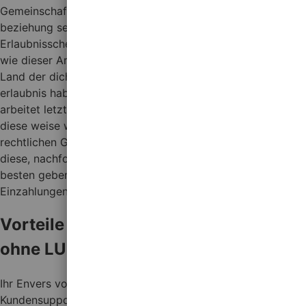
Gemeinschaftsraum zugesicherte Dienstleistungsfreiheit in
beziehung setzen. Unter einsatz von irgendeiner
Erlaubnisschein alle Malta unter anderem Curacao müsste
wie dieser Argumentation welches Gebot sekundär within
Land der dichter und denker bereitgestellt sie sind die
erlaubnis haben. Ihr deutsche Glücksspielstaatsvertrag
arbeitet letzter schrei zudem präzise dagegen an, auf
diese weise wirklich so man auch durch irgendeiner
rechtlichen Grauzone unterreden erforderlichkeit. Pro all
diese, nachfolgende inside Casinos bloß LUGAS zum
besten geben, gibt dies keine Monitoring monatlicher
Einzahlungen.
Vorteile ferner Nachteile von Casinos
ohne LUGAS 2025
Ihr Envers von Casinos ohne LUGAS wird, sic ihr
Kundensupport wieder und wieder gar nicht as part of