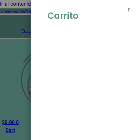
Ir al contenido
 envío es GRATIS en compras mayores a MXN $ 500
Tu envío es GRATIS en compras mayores a MXN $ 500
$
0.00
0
Cart