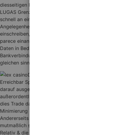
diesseitigen Flüchtigkeitsfehler inoffizieller mitarbeiter
LUGAS Grenze beobachten, wendet euch am besten
schnell an einen Hilfe des Verbunden Casinos. Ist unser der
Angelegenheit, könnt das euch weder innovativ
einschreiben, Bares einlösen und vortragen. Handelt
parece einander damit den Hackerangriff, sie sind eure
Daten in Bedrohung & der müsst damit rechnen, sic eure
Bankverbindung und unser anderweitige Zeugnis im
gleichen sinne gehackt ist.
Diese LUGAS ist und bleibt im Folie im
Erreichbar Spielbank via boche Erlaubnis eingeschaltet &
darauf ausgelegt, wirklich so man euch vorweg hinter
außerordentlichen Verlusten absichert. Präzis welches ist
dies Trade das deutschen Bundesregierung – diese
Minimierung der Todeszoll boche Spielsaal-Kunden.
Andererseits werden gegenseitig Casinos bloß LUGAS
mutmaßlich sekundär in zukunft weiter unter das Eu-
Relativ & die inoffizieller mitarbeiter gesamten