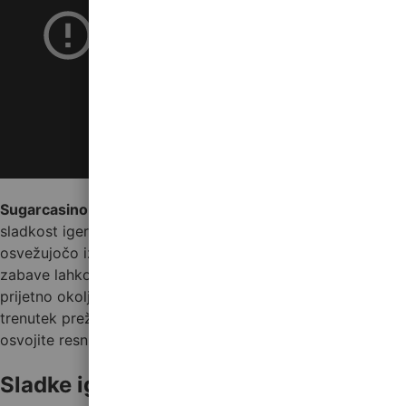
Sugarcasino
je kraj,
https://sugarcasinosl.com/
kjer se
sladkost iger sreča s tistimi, ki iščejo razburljivo in
osvežujočo izkušnjo v svetu spletnega igranja. V tej oazi
zabave lahko obiskovalci najdejo široko izbiro iger,
prijetno okolje in številne privlačne ugodnosti. Vsak
trenutek preživet v Sugarcasinu je poln možnosti, da
osvojite resnične nagrade!
Sladke igre, ki vas čakajo