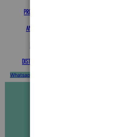
PRODUCTOS
AMANTIA
BLOG
DISTRIBUIDORA
Whatsapp
Envelope
Facebook-f
Instagram