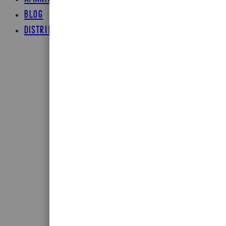
BLOG
DISTRIBUIDORAS