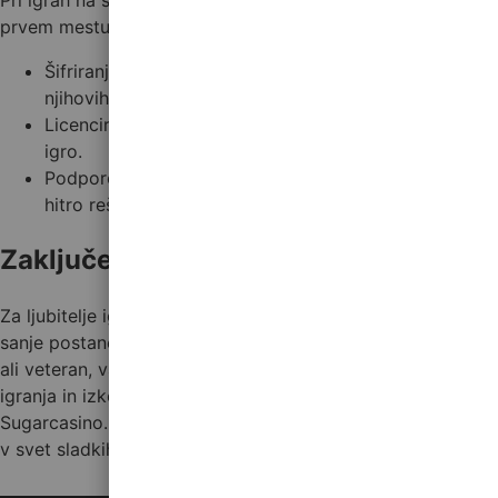
Pri igrah na srečo sta
varnost
in zanesljivost vedno na
prvem mestu. Sugarcasino se ponaša z:
Šifriranjem podatkov igralcev, kar zagotavlja varnost
njihovih informacij.
Licenciranjem in regulacijo, kar zagotavlja pošteno
igro.
Podporo strankam, ki je na voljo 24/7, kar omogoča
hitro reševanje vseh težav in vprašanj.
Zaključek
Za ljubitelje iger na srečo je
Sugarcasino
prostor, kjer
sanje postanejo resničnost. Ne glede na to, ali ste novinec
ali veteran, vas čaka nepozabna izkušnja. Odkrijte veselje
igranja in izkoristite čudovite priložnosti, ki jih ponuja
Sugarcasino. Pripravite se na avanturo, ki vas bo popeljala
v svet sladkih užitkov in znosne sreče!