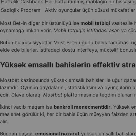
Həftəlik Cashback
Hər həftə itirilmiş məbləğin bir hissəsi ge
Sadiqlik Proqramı
Aktiv oyunçular üçün xüsusi mükafatlar
Most Bet-in digər bir üstünlüyü isə
mobil tətbiqi
vasitəsilə 
oynamağa imkan verir.
Mobil tətbiqin istifadəsi asan
və sürə
Bütün bu xüsusiyyətlər Most Bet-i uğurlu bahis təcrübəsi ü
əldə edə bilərlər. İstifadəçi dostu interfeys, müxtəlif bonusl
Yüksək əmsallı bahislərin effektiv stra
Mostbet kazinosunda yüksək əmsallı bahislər ilə uğur qaza
lazımdır. Oyunun qaydalarını, statistikasını və oyunçuları
edir. Əlavə olaraq,
Mostbet
platformasında təqdim olunan mü
İkinci vacib məqam isə
bankroll menecmentidir
. Yüksək ə
məsləhət görülür ki, hər bir bahis üçün müəyyən faizdən art
alır.
Bundan başqa,
emosional nəzarət
yüksək əmsallı bahislərd