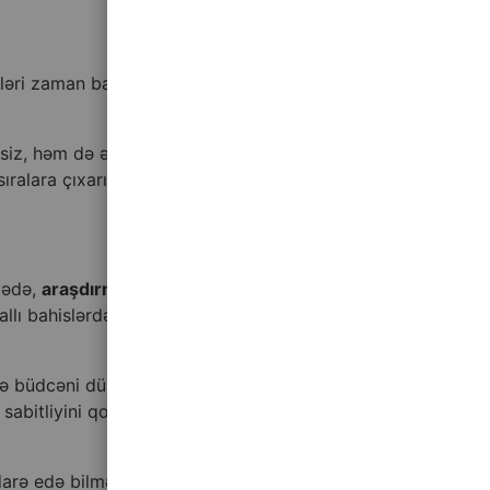
kləri zaman bahis etməyə və ya sevimli kazino oyunlarını
əsiz, həm də əyləncəli bir mühitdə vaxt keçirərək qazanc
ralara çıxarır.
bədə,
araşdırma və analizin
əhəmiyyətini vurğulamaq
msallı bahislərdə daha dəqiq qərarlar qəbul etməyə kömək
 də büdcəni düzgün idarə etmək əsasdır. Oyunçulara
bitliyini qorumağa kömək edir və ani itkilərin qarşısını
idarə edə bilmək, impulsiv qərarlardan qaçmaq üçün