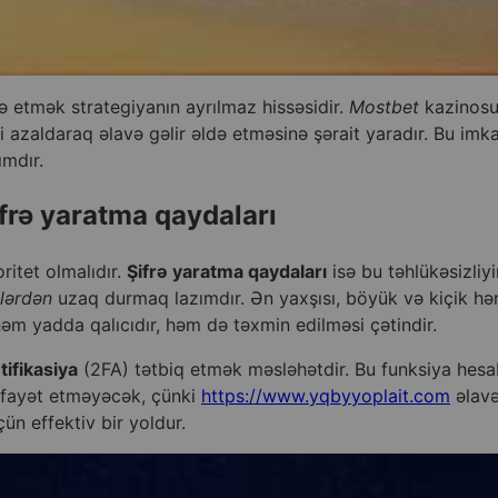
ə etmək strategiyanın ayrılmaz hissəsidir.
Mostbet
kazinosu
rini azaldaraq əlavə gəlir əldə etməsinə şərait yaradır. Bu i
ımdır.
ifrə yaratma qaydaları
oritet olmalıdır.
Şifrə yaratma qaydaları
isə bu təhlükəsizliyi
ələrdən
uzaq durmaq lazımdır. Ən yaxşısı, böyük və kiçik hərf
əm yadda qalıcıdır, həm də təxmin edilməsi çətindir.
tifikasiya
(2FA) tətbiq etmək məsləhətdir. Bu funksiya hesabı
kifayət etməyəcək, çünki
https://www.yqbyyoplait.com
əlavə
n effektiv bir yoldur.