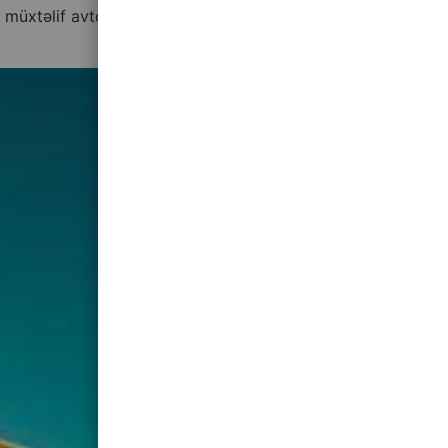
müxtəlif avtomatlaşdırılmış sistemlər və vaxt