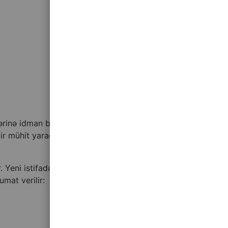
lərinə idman bahisindən tutmuş canlı kazino oyunlarına
mühit yaradır. Bu platformanın əsas üstünlüklərindən biri
ni istifadəçilərə xüsusi xoş gəldin bonusları təklif edilir
mat verilir: