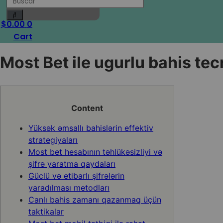
$
0.00
0
Cart
Most Bet ile ugurlu bahis te
Content
Yüksək əmsallı bahislərin effektiv
strategiyaları
Most bet hesabının təhlükəsizliyi və
şifrə yaratma qaydaları
Güclü və etibarlı şifrələrin
yaradılması metodları
Canlı bahis zamanı qazanmaq üçün
taktikalar