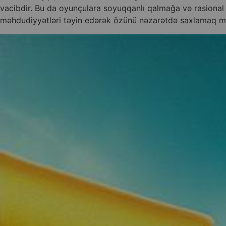
vacibdir. Bu da oyunçulara soyuqqanlı qalmağa və rasiona
məhdudiyyətləri təyin edərək özünü nəzarətdə saxlamaq 