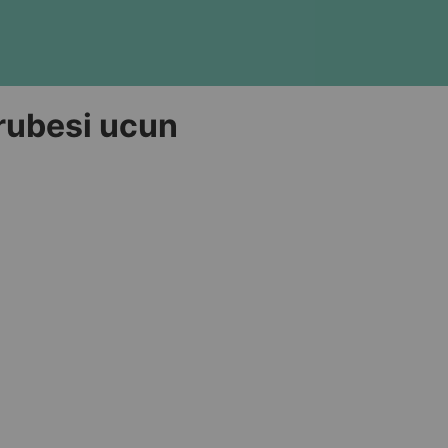
crubesi ucun