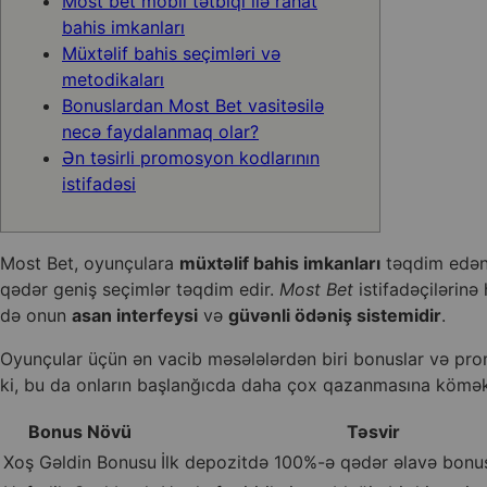
Most bet mobil tətbiqi ilə rahat
bahis imkanları
Müxtəlif bahis seçimləri və
metodikaları
Bonuslardan Most Bet vasitəsilə
necə faydalanmaq olar?
Ən təsirli promosyon kodlarının
istifadəsi
Most Bet, oyunçulara
müxtəlif bahis imkanları
təqdim edən 
qədər geniş seçimlər təqdim edir.
Most Bet
istifadəçilərin
də onun
asan interfeysi
və
güvənli ödəniş sistemidir
.
Oyunçular üçün ən vacib məsələlərdən biri bonuslar və promos
ki, bu da onların başlanğıcda daha çox qazanmasına kömək 
Bonus Növü
Təsvir
Xoş Gəldin Bonusu
İlk depozitdə 100%-ə qədər əlavə bonu