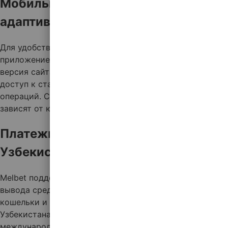
Мобильные приложения и
адаптивный сайт
Для удобства игроков доступно мобильное
приложение для Android и iOS, а также адаптивная
версия сайта. Приложение обеспечивает быстрый
доступ к ставкам, live-трансляциям и истории
операций. Стабильность работы и скорость загрузки
зависят от качества интернет-соединения.
Платежи: депозиты и выплаты в
Узбекистане
Melbet поддерживает множество методов ввода и
вывода средств: банковские карты, электронные
кошельки и криптовалюты. Для игроков из
Узбекистана важно выбирать надежные локальные или
международные способы платежей. Время зачисления