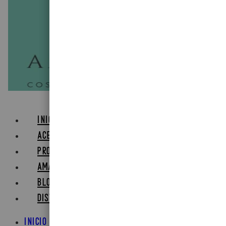
INICIO
ACERCA DE
PRODUCTOS
AMANTIA
BLOG
DISTRIBUIDORAS
INICIO