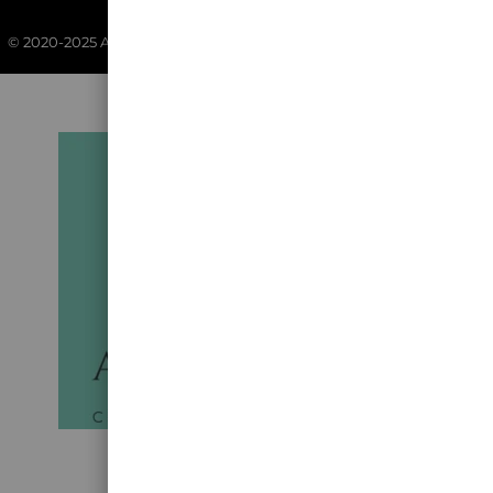
© 2020-2025 Amantia® Balboa 702, Portales Benito Juárez, México
D.F. |
hola@amantia.mx