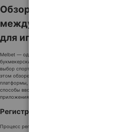
Обзор Melbet uz:
международный букмекер
для игроков в Узбекистане
Melbet — одна из крупнейших международных
букмекерских компаний, предлагающая широкий
выбор спортивных рынков и событий в режиме live. В
этом обзоре мы рассмотрим ключевые функции
платформы, условия для игроков из Узбекистана,
способы ввода и вывода средств, мобильные
приложения и службу поддержки.
Регистрация и верификация
Процесс регистрации на платформе простой и