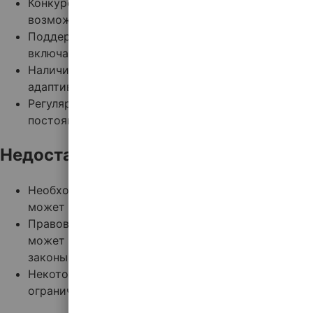
Конкурентные коэффициенты и хорошие
возможности для live-ставок.
Поддержка множества платёжных методов,
включая криптовалюты.
Наличие мобильных приложений и удобный
адаптивный сайт.
Регулярные бонусы и акции для новых и
постоянных клиентов.
Недостатки и риски
Необходимость верификации для вывода средств
может занять время.
Правовой статус онлайн-ставок в Узбекистане
может меняться — важно соблюдать местные
законы.
Некоторые платежные методы могут иметь
ограничения или комиссии.