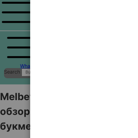
Whatsapp
Envelope
Facebook-f
Instagram
Search
$
0.00
0
Cart
Melbet uz — подробный
обзор международного
букмекера