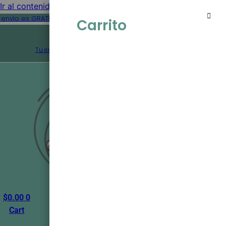
Ir al contenido
 envío es GRATIS en compras mayores a MXN $ 500
Tu envío es GRATIS en compras mayores a MXN $ 500
$
0.00
0
Cart