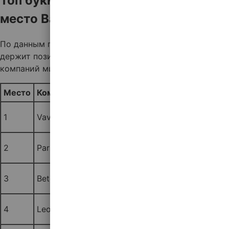
Топ букмекерских контор в 2026 и
место Вавада
По данным последних рейтингов Vavada уверенно
держит позиции среди лучших букмекерских
компаний мира и России:
Место
Компания
Особенности
Живой лайв, щедрые бонусы,
1
Vavada
интеграция с ЦУПИС
Расширенный выбор спортивных
2
Parimatch
ставок, mobile-first
Надежность и высокие
3
Betcity
коэффициенты
Широкая линия и качественный
4
Leon
клиентский сервис