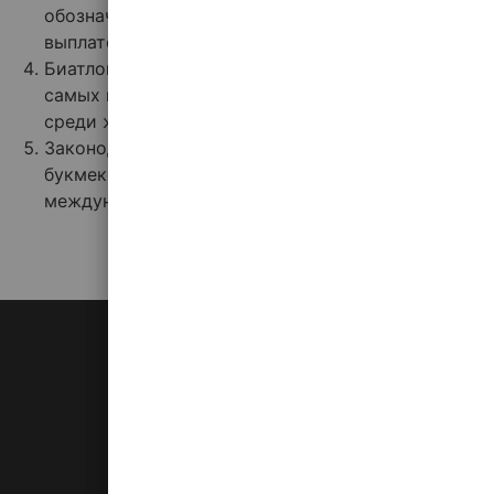
обозначил новую эру ставок с мгновенной
выплатой выигрышей.
Биатлонные соревнования остаются одними из
самых популярных для прогнозирования в Вавада
среди жителей Самары.
Законодательные улучшения в сфере
букмекерства в России повышают доверие к
международным платформам вроде Вавада.
Contáctanos
hola@amantia.mx
55 2767 0011