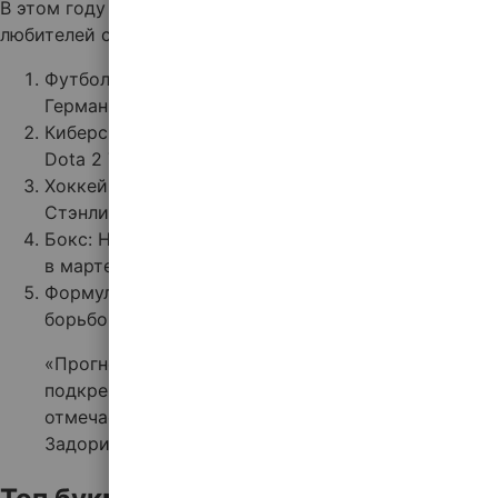
В этом году прогнозы Вавада имеют особый вес для
любителей ставок:
Футбол: Чемпионат Европы подарит сюрприз —
Германия возьмет золото.
Киберспорт: Восходящая звезда СНГ выиграет
Dota 2 TI12.
Хоккей: Канада вновь восторжествует в Кубке
Стэнли.
Бокс: Новый чемпион UFC в легком весе появится
в марте.
Формула-1: Мировой чемпионат будет близкой
борьбой между Мерседес и Ред Булл.
«Прогнозы — это не гадание, а наука,
подкрепленная анализом и опытом», —
отмечает спортивный аналитик Павел
Задорин.