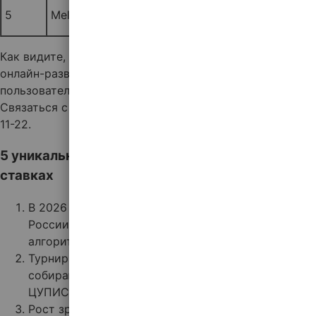
Возможности киберспорта и live-
5
Melbet
казино
Как видите, Вавада — несомненный лидер именно по
онлайн-развлечениям и удовлетворенности
пользователей из Махачкалы и других городов России.
Связаться с саппортом можно по номеру 8 (800) 770-
11-22.
5 уникальных аргументов и фактов о спорте и
ставках
В 2026 году прогнозы футбольных матчей в
России стали точнее на 15% благодаря ИИ-
алгоритмам.
Турниры по настольному теннису в Азии
собирают рекордные призовые фонды, привлекая
ЦУПИС-поддержку.
Рост зрительского интереса к киберспорту