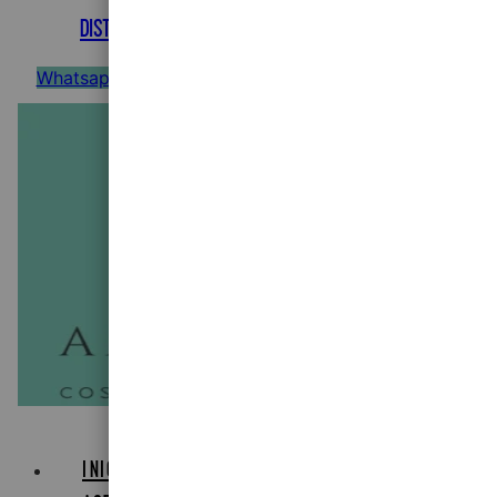
DISTRIBUIDORA
Whatsapp
Envelope
Facebook-f
Instagram
INICIO