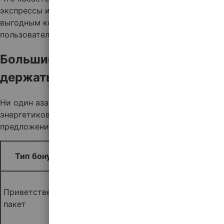
экспрессы и ординары, так и системы с самым
выгодным коэффициентом, не действующим на
пользователей в Туле или Кирове.
Большие бонусы и акции — чтобы
держать руку на пульсе
Ни один азартный марафон невозможен без
энергетиков — бонусов! Вот вам таблица с главными
предложениями Вавада в 2026 году:
Условия
Тип бонуса
Описание
отыгрыша
100% на первый
Приветственный
депозит до 20
Вейджер х40,
пакет
000 ₽ + 100
ставки от 1.5
фриспинов