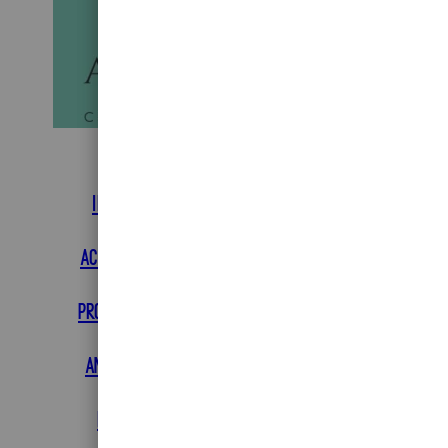
Inicio
ACERCA DE
PRODUCTOS
AMANTIA
BLOG