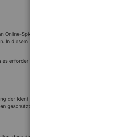
 an Online-Spielen teilzunehmen. Nach der Registrierung
. In diesem Fall ist die KYC Verifizierung ein notwendiger
 es erforderlich sein, die KYC Verifizierung erneut
ng der Identität der Nutzer wird das Risiko von
en geschützt sind.
tellen, dass die von ihnen bereitgestellten Dokumente