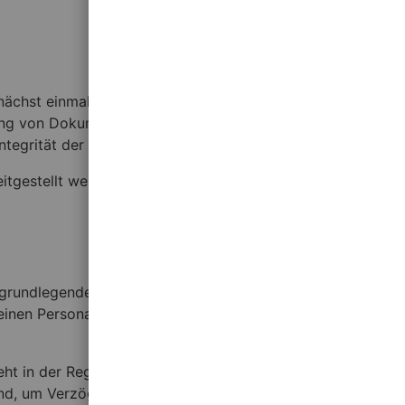
ächst einmal bezieht sich KYC auf die Verfahren, die
erung von Dokumenten wie Ausweisen oder
ntegrität der Nutzer zu gewährleisten.
tgestellt werden, korrekt und aktuell sind. Dies ist
nd grundlegende Informationen angeben. Anschließend
inen Personalausweis, Reisepass oder einen aktuellen
eht in der Regel innerhalb von 24 bis 48 Stunden, wobei
sind, um Verzögerungen im Verifizierungsprozess zu