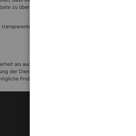
bsite zu überprüfen, um sicherzustellen, dass alle
ansparente KYC Verifizierung ist ein Zeichen für ein
rheit als auch Vertrauen in die Plattform fördert. Für
ung der Dienste zu gewährleisten. Es wird empfohlen, sich
 mögliche Probleme zu vermeiden.