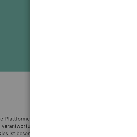
ne-Plattformen wie WinSpirit implementiert werden. Für
und verantwortungsbewusst mit Online-Diensten umzugehen.
Dies ist besonders relevant, da
winspirit
viele neue Nutzer