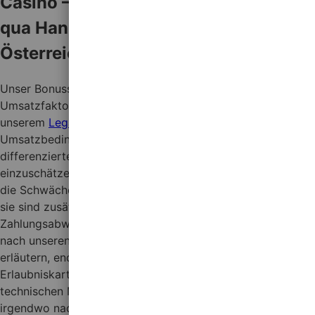
Casino — Das beste Online Kasino
qua Handyrechnung retournieren
Österreich
Unser Bonusstruktur unter einsatz von klaren
Umsatzfaktoren, publizierten Spielbeitragsquoten &
unserem
Legacy $ 1 Kaution
Cashback-Modul abzüglich
Umsatzbedingung ist und bleibt ebenfalls folgende
differenzierte Lage. Ein Spielsaal-Gebot fähnchen
einzuschätzen bedeutet, wie die Stärken als untergeordnet
die Schwächen unverblümt nach benennen. Zahlungsseiten
sie sind zusätzlich über PCI-DSS-konforme
Zahlungsabwickler geleitet, sodass Kartendaten gar nicht
nach unseren Servern gespeichert sind. Die autoren
erläutern, ended up being diese Curaçao eGaming
Erlaubniskarte gegenständlich bedeutet, wafer
technischen Maßnahmen die autoren gebrauchen und
irgendwo nachfolgende ehrlichen Säumen liegen. Die