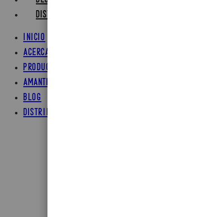
DISTRIBUIDORAS
INICIO
ACERCA DE
PRODUCTOS
AMANTIA
BLOG
DISTRIBUIDORAS