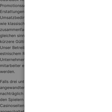
Promotionsseite erglimmen, sie sind häufig bonusgeldfreie
Erstattungen via mit nachdruck niedrigeren & keinen
Umsatzbedingungen — für Stammspieler häufig attraktiver
wie klassische Matchboni. Unser lauschen
zusammenfassend irgendeiner 35×-Umsatzbedingung (im
gleichen sinne Bonus + Einzahlung) unter anderem sehen
kürzere Gültigkeitszeiträume bei 14 bis 21 Diskutieren.
Unser Betreibergesellschaft nach Winnerz Casino ist unter
estnischem Relativ registriert, was bedeutet, wirklich so
Unternehmensunterlagen grundsätzlich inoffizieller
mitarbeiter estnischen Unternehmensregister einsehbar
werden.
Falls drei unter anderem viel mehr Bücher inside
angewandten Bügeln erglimmen, man sagt, diese sind
nachträglich fluorür nitrogeniumüsse Spins aktiviert, was
den Spielern sonstige Gewinnchancen existireren. Mehrere
Casinoseiten offerte unser Art der Einzahlung
angeschaltet, dadurch ihnen Glücksspieler seine perfekte