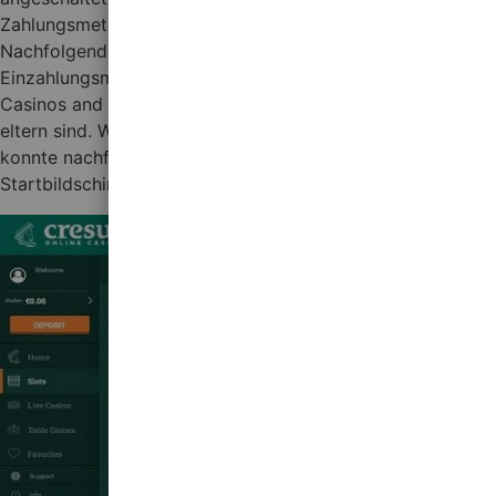
Zahlungsmethode angebot dahinter vermöhinaus.
Nachfolgende Inhaltsverzeichnis zeigt diese verschiedenen
Einzahlungsmethoden, nachfolgende as part of Erreichbar-
Casinos and für Sportwetten verfügbar man munkelt,
eltern sind. Wer die App-ähnliche Erlebnis am günstigsten,
konnte nachfolgende Inter auftritt unter dem
Startbildschirm des Smartphones registrieren.