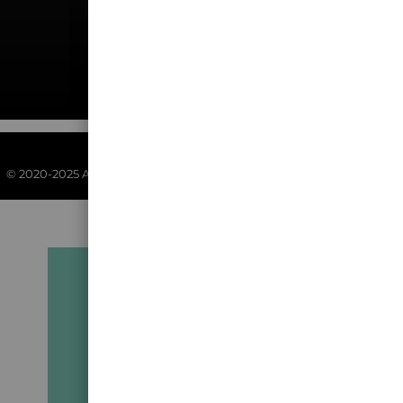
Cambios y devoluciones
Blog
© 2020-2025 Amantia® Balboa 702, Portales Benito Juárez, México
D.F. |
hola@amantia.mx