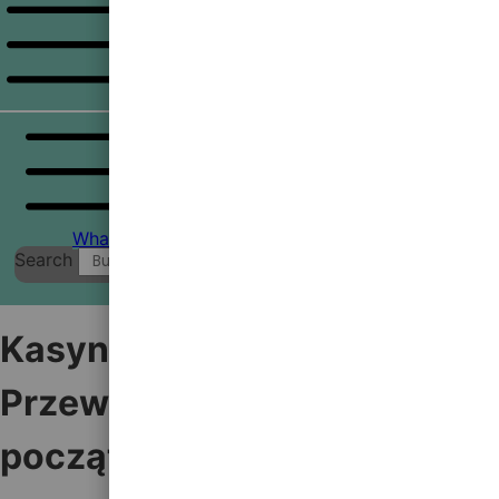
Whatsapp
Envelope
Facebook-f
Instagram
Search
$
0.00
0
Cart
Kasyno internetowe:
Przewodnik dla
początkujących