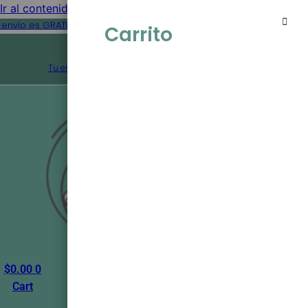
Ir al contenido
 envío es GRATIS en compras mayores a MXN $ 500
Tu envío es GRATIS en compras mayores a MXN $ 500
$
0.00
0
Cart