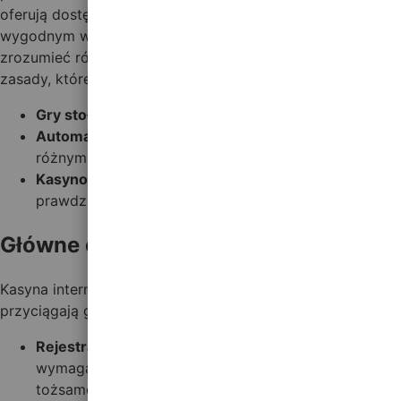
oferują dostęp do gier 24 godziny na dobę, co czyni je
wygodnym wyborem dla wielu osób. Ważne jest, aby
zrozumieć różnice między różnymi typami gier oraz
zasady, które nimi rządzą.
Gry stołowe:
Obejmuje ruletkę, blackjacka i pokera.
Automaty:
Gry oparte na losowości, często z
różnymi tematami i bonusami.
Kasyno na żywo:
Umożliwia interakcję z
prawdziwymi krupierami przez streaming wideo.
Główne cechy i szczegóły
Kasyna internetowe oferują szereg funkcji, które
przyciągają graczy. Kluczowe elementy to:
Rejestracja:
Proces zakupu konta, który zazwyczaj
wymaga podania danych osobowych i potwierdzenia
tożsamości.