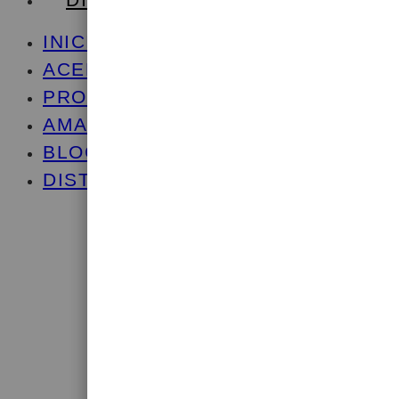
INICIO
ACERCA DE
PRODUCTOS
AMANTIA
BLOG
DISTRIBUIDORAS