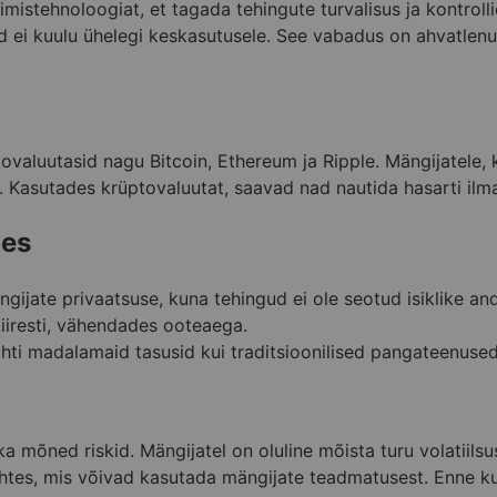
mistehnoloogiat, et tagada tehingute turvalisus ja kontroll
d ei kuulu ühelegi keskasutusele. See vabadus on ahvatlenu
ovaluutasid nagu Bitcoin, Ethereum ja Ripple. Mängijatele,
 Kasutades krüptovaluutat, saavad nad nautida hasarti ilma
des
ijate privaatsuse, kuna tehingud ei ole seotud isiklike a
iresti, vähendades ooteaega.
ti madalamaid tasusid kui traditsioonilised pangateenused
 mõned riskid. Mängijatel on oluline mõista turu volatiilsus
suhtes, mis võivad kasutada mängijate teadmatusest. Enne k