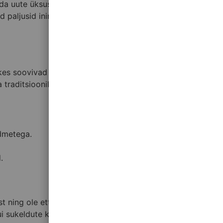
ida uute üksuste loomist. Need on detsentraliseeritud ja
d paljusid inimesi, kes soovivad mängida riskivabamalt ja
 kes soovivad madalamaid tehingutasusid ja kiiremat
 traditsiooniliste pangandusteenuste takistusteta.
ndmetega.
.
t ning ole ettevaatlik investeeringute ja panuste tegemisel.
ui sukeldute krüptovaluuta maailma, uurige kasiinode maine