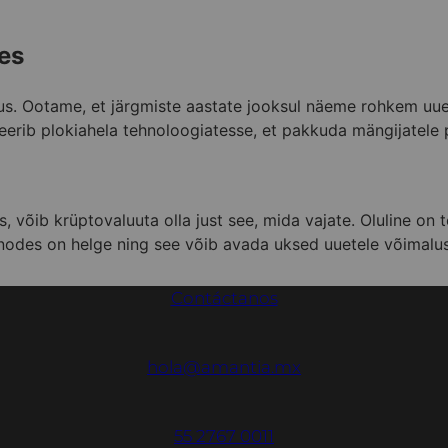
es
gus. Ootame, et järgmiste aastate jooksul näeme rohkem u
eerib plokiahela tehnoloogiatesse, et pakkuda mängijatele 
 võib krüptovaluuta olla just see, mida vajate. Oluline on t
siinodes on helge ning see võib avada uksed uuetele võimalu
Contáctanos
hola@amantia.mx
55 2767 0011