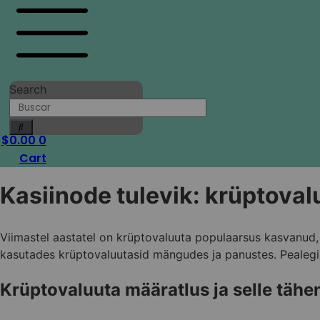
Search
$
0.00
0
Cart
Kasiinode tulevik: krüptova
Viimastel aastatel on krüptovaluuta populaarsus kasvanud,
kasutades krüptovaluutasid mängudes ja panustes. Pealegi
Krüptovaluuta määratlus ja selle täh