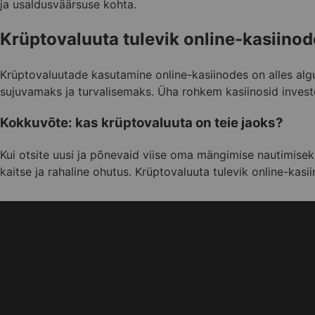
ja usaldusväärsuse kohta.
Krüptovaluuta tulevik online-kasiinod
Krüptovaluutade kasutamine online-kasiinodes on alles al
sujuvamaks ja turvalisemaks. Üha rohkem kasiinosid invest
Kokkuvõte: kas krüptovaluuta on teie jaoks?
Kui otsite uusi ja põnevaid viise oma mängimise nautimiseks,
kaitse ja rahaline ohutus. Krüptovaluuta tulevik online-ka