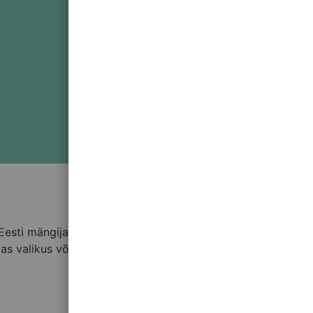
Eesti mängijad saavad nautida uue tehnoloogia eeliseid,
ias valikus võimalusi, et harutada krüptovaluutade eeliseid.