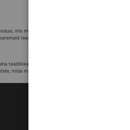
uendusi, mis muudavad mängijate jaoks kogemuse veelgi
paremaid teenuseid ja võimalusi.
eha teadlikke otsuseid ja olla ettevaatlik, et tagada oma
stele, mida mängijad saavad nautida.