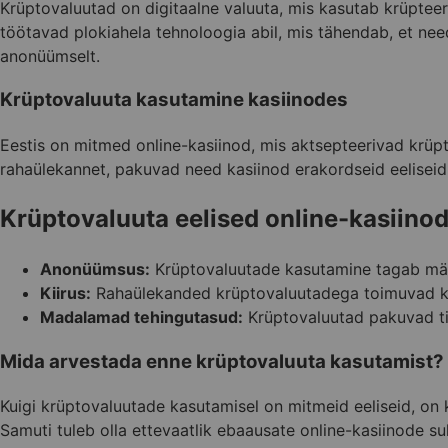
Krüptovaluutad on digitaalne valuuta, mis kasutab krüpteeri
töötavad plokiahela tehnoloogia abil, mis tähendab, et nee
anonüümselt.
Krüptovaluuta kasutamine kasiinodes
Eestis on mitmed online-kasiinod, mis aktsepteerivad krüpt
rahaülekannet, pakuvad need kasiinod erakordseid eeliseid.
Krüptovaluuta eelised online-kasiino
Anonüümsus:
Krüptovaluutade kasutamine tagab mäng
Kiirus:
Rahaülekanded krüptovaluutadega toimuvad ki
Madalamad tehingutasud:
Krüptovaluutad pakuvad tih
Mida arvestada enne krüptovaluuta kasutamist?
Kuigi krüptovaluutade kasutamisel on mitmeid eeliseid, on ka
Samuti tuleb olla ettevaatlik ebaausate online-kasiinode 