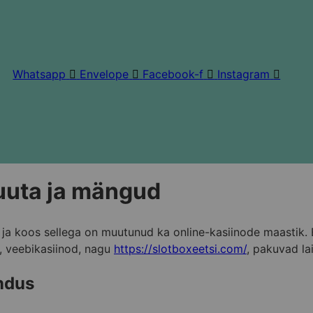
Whatsapp
Envelope
Facebook-f
Instagram
luuta ja mängud
 ja koos sellega on muutunud ka online-kasiinode maastik. 
, veebikasiinod, nagu
https://slotboxeetsi.com/
, pakuvad la
endus