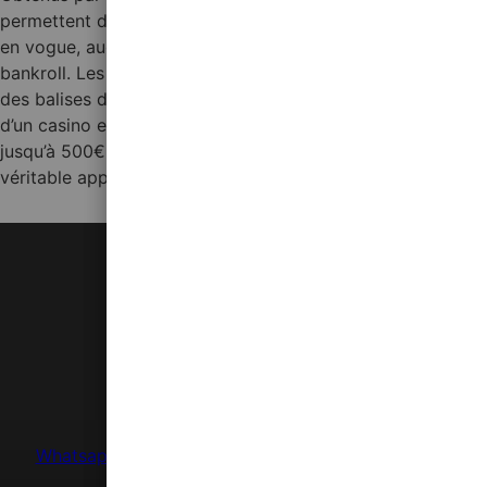
permettent de faire tourner les rouleaux des titres les plus
en vogue, augmentant vos chances sans toucher à votre
bankroll. Les échos de la communauté des joueurs sont
des balises dans la nuit, des indices précieux sur la qualité
d’un casino en ligne. Son bonus de bienvenue de 100%
jusqu’à 500€, accompagné de 20 Free Spins, est un
véritable appel au jeu.
Contáctanos
hola@amantia.mx
55 2767 0011
Whatsapp
Envelope
Facebook-f
Instagram