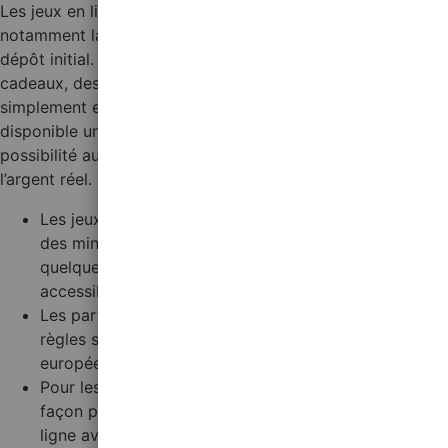
Les jeux en ligne gratuits offrent de nombreux avantages,
notamment la possibilité de gagner de l’argent réel sans
dépôt initial. Ces plateformes innovantes offrent des
cadeaux, des cashprizes ou des cartes cadeaux
simplement en jouant, sans mise initiale. Actuellement,
disponible uniquement sur l’App Store d’Apple, il donne la
possibilité aux utilisateurs de jouer à des jeux pour de
l’argent réel.
Les jeux de crash, de plinko, ou de mines font partie
des mini-jeux qui offrent des parties ultra-rapides de
quelques secondes avec des mécaniques simplifiées
accessibles à tous.
Les parties de roulette live sont assez simples et les
règles sont conformes à celles éditées par l’Union
européenne.
Pour les joueurs avec un petit budget, il existe de
façon plus rare les casinos dépôt 1€ et les casinos en
ligne avec dépôt minimum de 5€.