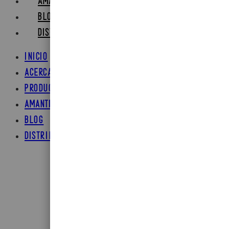
AMANTIA
BLOG
DISTRIBUIDORAS
INICIO
ACERCA DE
PRODUCTOS
AMANTIA
BLOG
DISTRIBUIDORAS