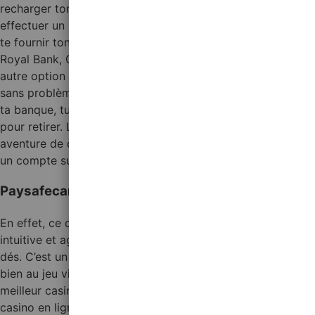
recharger ton compte MuchBetter et lorsque tu souhaites
effectuer un retrait, ils vont agir en tant qu’intermédiaire et
te fournir ton argent en 5 jours. Ainsi, des banques comme
Royal Bank, CIBC et TD Canada t’obligeront à utiliser une
autre option pour récupérer tes fonds. Tu peux déposer
sans problème avec toutes ces cartes, mais en fonction de
ta banque, tu devras peut-être choisir une autre option
pour retirer. Lorsque tu désires te lancer dans une
aventure de casino en ligne, la première étape est de créer
un compte sur le site.
Paysafecard
En effet, ce casino en ligne propose une plateforme
intuitive et agréable pour tous les amateurs de jeux de
dés. C’est un jeu de hasard qui se prête particulièrement
bien au jeu via des casinos en ligne.Mais quel est le
meilleur casino en ligne belge pour jouer à la roulette ? Le
casino en ligne Ladbrokes vous permet également