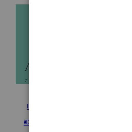
Inicio
ACERCA DE