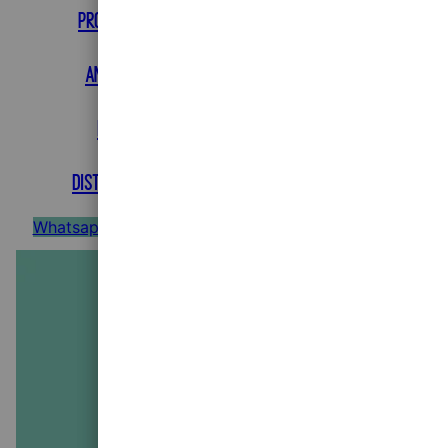
PRODUCTOS
AMANTIA
BLOG
DISTRIBUIDORA
Whatsapp
Envelope
Facebook-f
Instagram