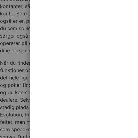
kontanter, så skal du i samme ombæring også oprette en
konto. Som spiller bør man tænke
gemler-dk.dk
på, at KYC
også er en proces, der er implementeret af casinoer, for at
du som spiller ikke bliver snydt. Et sikkert online casino
sørger også for at benytte de sikre https URL’er, så man
opererer på et verificeret og sikkert websted. Dermed er
dine personlige data kodet og ulæselig for tredjepart.
Når du finder et af de nye casinoer hvor både spil,
funktioner og stemning går op i en højere enhed, så føles
det hele lige en tand sjovere. Blackjack, roulette, baccarat
og poker findes i både standard og high roller-varianter,
og du kan som regel spille både mod software og live
dealere. Selvom automaterne stjæler rampelyset, er der
stadig plads til klassiske bordspil på de nye casinoer.
Evolution, Pragmatic Live og Playtech dominerer stadig
feltet, men nye casinoer sniger sig ind og tilbyder nicher
som speed-runder, lokaliserede værter og interaktive
shows. Du finder i høj grad spil med interaktive elementer,