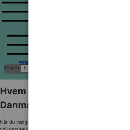
Whatsapp
Envelope
Facebook-f
Instagram
Search
$
0.00
0
Cart
Hvem gambler mest i
Danmark?
Når du vælger at indløse en casino bonus som
velkomstpakke på danske spillesider med gratis spins eller