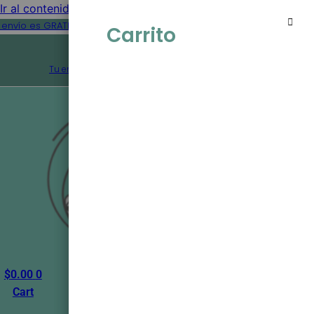
Ir al contenido
 envío es GRATIS en compras mayores a MXN $ 500
Tu envío es GRATIS en compras mayores a MXN $ 500
$
0.00
0
Cart