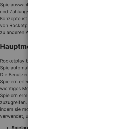
Spielauswahl, Benutzererfahrung, Sicherheitsmaßnahmen
und Zahlungsoptionen. Ein umfassendes Verständnis dieser
Konzepte ist notwendig, um die Stärken und Schwächen
von Rocketplay zu erkennen und wie sie sich im Vergleich
zu anderen Anbietern positioniert.
Hauptmerkmale und Details
Rocketplay bietet eine Vielzahl von Spielen, darunter
Spielautomaten, Tischspiele und Live-Casino-Optionen.
Die Benutzeroberfläche ist intuitiv gestaltet, was es
Spielern erleichtert, sich zurechtzufinden. Ein weiteres
wichtiges Merkmal ist die mobile Kompatibilität, die es
Spielern ermöglicht, von verschiedenen Geräten aus
zuzugreifen. Die Plattform legt großen Wert auf Sicherheit,
indem sie moderne Verschlüsselungstechnologien
verwendet, um die Daten der Spieler zu schützen.
Spielauswahl:
Eine breite Palette von Spielen, die