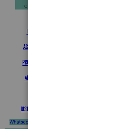
Inicio
ACERCA DE
PRODUCTOS
AMANTIA
BLOG
DISTRIBUIDORA
Whatsapp
Envelope
Facebook-f
Instagram