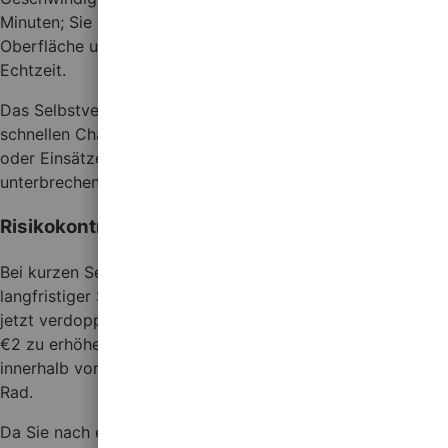
Minuten; Sie platzieren Ihre Einsätze über die mobile
Oberfläche und verfolgen die Bewegungen des Dealers in
Echtzeit.
Das Selbstvertrauen des Dealers spiegelt sich in einem
schnellen Chat-Fenster wider, mit dem Sie Fragen stellen
oder Einsätze bestätigen können, ohne den Fluss zu
unterbrechen.
Risikokontrolle bei Live-Tischen
Bei kurzen Sessions verschiebt sich der Fokus von
langfristiger Strategie auf Mikro-Entscheidungen: „Soll ich
jetzt verdoppeln?“ oder „Lohnt es sich, meinen Einsatz um
€2 zu erhöhen?“ Diese Entscheidungen treffen Sie
innerhalb von Sekunden nach dem Blick auf Karte oder
Rad.
Da Sie nach einer Hand oder zwei aussteigen können,