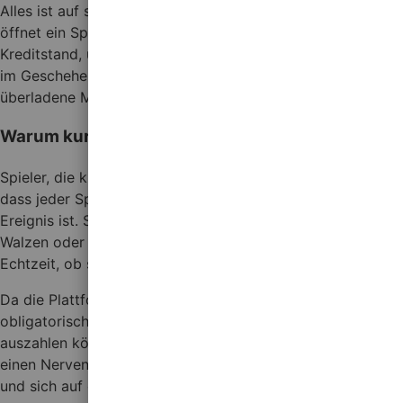
Alles ist auf sofortige Befriedigung ausgelegt: Ein Klick
öffnet ein Spiel, ein kurzer Splashscreen zeigt Ihren
Kreditstand, und innerhalb von Sekunden sind Sie wieder
im Geschehen. Die Oberfläche ist sauber gestaltet, ohne
überladene Menüs, die Entscheidungen verzögern.
Warum kurze Sessions gewinnen
Spieler, die kurze Burst-Sessions bevorzugen, schätzen,
dass jeder Spin oder Kartenhandel ein eigenständiges
Ereignis ist. Sie setzen eine Wette, beobachten, wie die
Walzen oder Karten sich entfalten, und entscheiden in
Echtzeit, ob sie den Einsatz erhöhen oder aufhören.
Da die Plattform Sie nicht zwingt, lange Runden oder
obligatorische Spielphasen durchzuhalten, bevor Sie
auszahlen können, bleibt das Erlebnis knackig. Sie können
einen Nervenkitzel in weniger als zehn Minuten beenden
und sich auf den nächsten vorbereiten.