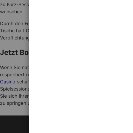
zu Kurz‑Session-Spielern, die schnelle Ergebnisse
wünschen.
Durch den Fokus auf High‑Payline-Slots und schnelle Live-
Tische hält Gunsbet die Spannung hoch, ohne lange
Verpflichtungen von seinen Nutzern zu verlangen.
Jetzt Bonus sichern!
Wenn Sie nach einem Online-Casino suchen, das Ihre Zeit
respektiert und sofortige Nervenkitzel bietet,
Gunsbet
Casino
schafft eine Umgebung für kurze, aber intensive
Spielsessions. Melden Sie sich noch heute an und sichern
Sie sich Ihren Willkommensbonus—bereit, direkt in Aktion
zu springen und in Minuten Ihr Glück zu testen.
Contáctanos