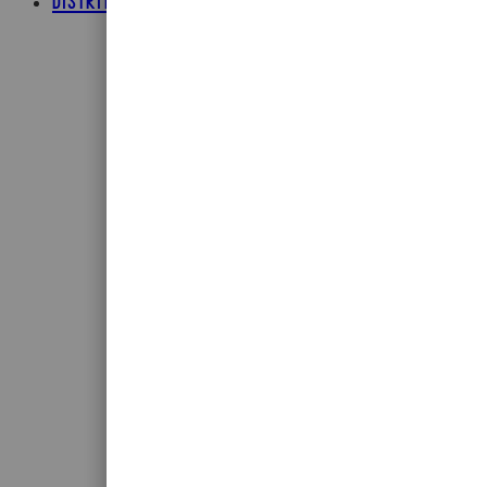
DISTRIBUIDORAS