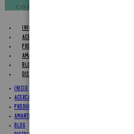
INICIO
ACERCA DE
PRODUCTOS
AMANTIA
BLOG
DISTRIBUIDORAS
INICIO
ACERCA DE
PRODUCTOS
AMANTIA
BLOG