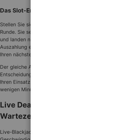
Das Slot-Erlebnis in Minuten
Stellen Sie sich vor, Sie drehen „Starfall“ für eine schnelle
Runde. Sie setzen €5 pro Spin, sehen die Walzen blitzen,
und landen nach sieben Spins einen großen Gewinn. Die
Auszahlung erscheint sofort auf Ihrem Guthaben, bereit für
Ihren nächsten Einsatz.
Der gleiche Ablauf wiederholt sich—Wette, Spin,
Entscheidung—damit können Sie Risiko steuern, indem Sie
Ihren Einsatz auf einen Betrag begrenzen, den Sie in
wenigen Minuten verlieren können.
Live Dealer: Sofortige Action ohne
Wartezeit
Live-Blackjack- und Roulette-Tische sind ebenfalls auf
Geschwindigkeit ausgelegt. Jede Hand dauert nur wenige