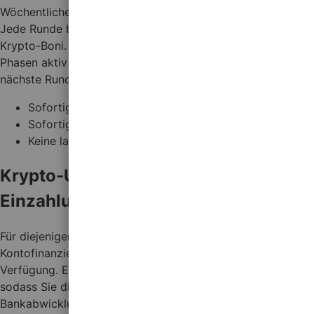
Wöchentliche Turniere laufen oft in halbstündigen Runden.
Jede Runde belohnt die besten Spieler mit Freispielen oder
Krypto-Boni. Das Format ermutigt die Spieler, in kurzen
Phasen aktiv zu bleiben und vor dem Wechsel auf die
nächste Runde die Top-Plätze anzustreben.
Sofortige Leaderboard-Updates.
Sofortige Auszahlung der Gewinne nach jeder Runde.
Keine langen Wartezeiten zwischen den Runden.
Krypto-Unterstützung: Sofortige
Einzahlungen und Auszahlungen
Für diejenigen, die auf Geschwindigkeit bei der
Kontofinanzierung Wert legen, stehen Krypto-Optionen zur
Verfügung. Einzahlungen werden sofort verarbeitet,
sodass Sie direkt in ein Spiel einsteigen können, ohne auf
Bankabwicklungen zu warten.