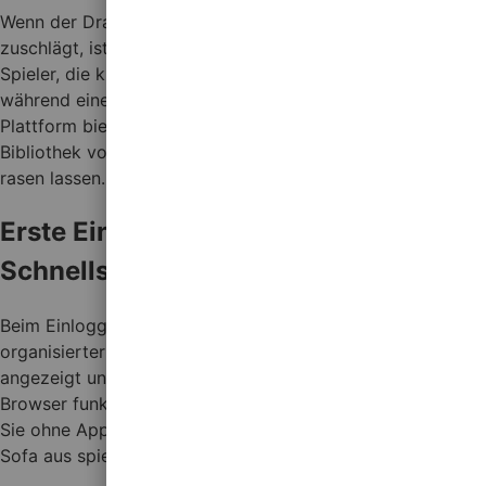
Wenn der Drang, Glück zu testen, schnell und heftig
zuschlägt, ist Gunsbet Casino die erste Anlaufstelle für
Spieler, die kurze, adrenalingeladene Sessions suchen. Ob
während einer Kaffeepause oder einer Mittagspause, die
Plattform bietet sofortigen Zugriff auf eine riesige
Bibliothek von Slots und Live-Dealer-Tischen, die das Herz
rasen lassen.
Erste Eindrücke: Eine
Schnellspur‑Oberfläche
Beim Einloggen fühlt sich das Layout an wie ein gut
organisierter gun rack—jeder Slot oder Tisch ist ordentlich
angezeigt und bereit für eine schnelle Auswahl. Der mobile
Browser funktioniert nahtlos auf iOS und Android, sodass
Sie ohne App-Download direkt vom Bus, Bürostuhl oder
Sofa aus spielen können.