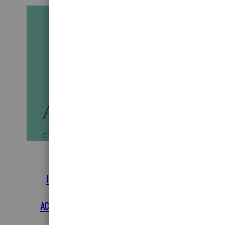
Inicio
ACERCA DE