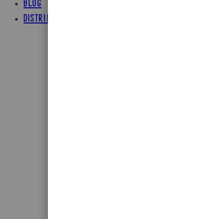
BLOG
DISTRIBUIDORAS