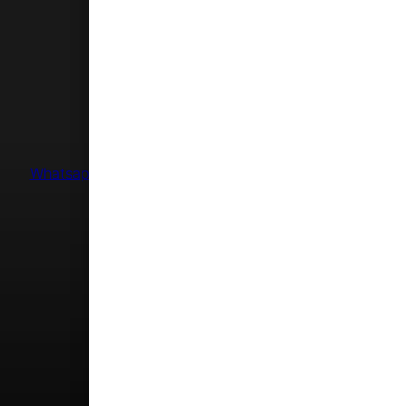
hola@amantia.mx
55 2767 0011
Whatsapp
Envelope
Facebook-f
Instagram
Inicio
Productos
Garantía
Acerca de