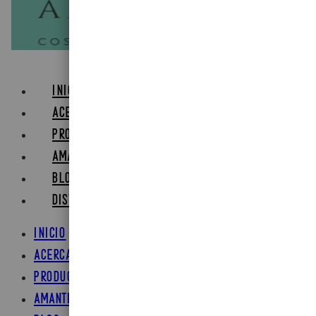
INICIO
ACERCA DE
PRODUCTOS
AMANTIA
BLOG
DISTRIBUIDORAS
INICIO
ACERCA DE
PRODUCTOS
AMANTIA