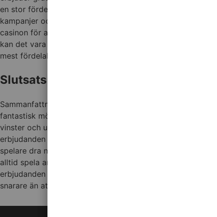
en stor fördel. Expert tips inkluderar att hålla ett öga på
kampanjer och att registrera sig för nyhetsbrev från
casinon för att inte missa några erbjudanden. Dessutom
kan det vara bra att jämföra olika casinon för att hitta de
mest fördelaktiga erbjudandena.
Slutsats
Sammanfattningsvis är gratis snurr erbjudanden en
fantastisk möjlighet för erfarna spelare att maximera sina
vinster och utforska nya spel. Genom att förstå hur dessa
erbjudanden fungerar och vara medveten om villkoren kan
spelare dra nytta av dem på bästa sätt. Det är viktigt att
alltid spela ansvarsfullt och att använda dessa
erbjudanden som ett sätt att förbättra spelupplevelsen
snarare än att se dem som en garanterad väg till vinster.
Contáctanos