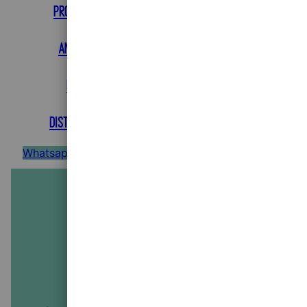
PRODUCTOS
AMANTIA
BLOG
DISTRIBUIDORA
Whatsapp
Envelope
Facebook-f
Instagram