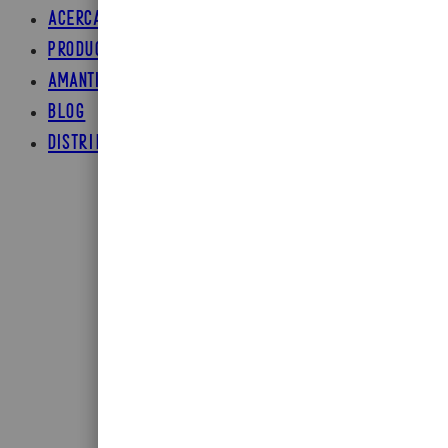
ACERCA DE
PRODUCTOS
AMANTIA
BLOG
DISTRIBUIDORAS