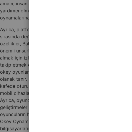
amacı, insanların keyifli bir şekilde zaman geçirmelerine
yardımcı olmak ve okey oyununu her yerde ve her zaman
oynamalarına olanak sağlamaktır.
Ayrıca, platformun sunduğu canlı bahis seçeneği ile maç
sırasında değişen oranlardan faydalanmak mümkün. Bu
özellikler, Bahis com’u diğer bookmakerlardan ayıran
önemli unsurlar arasında yer alıyor. Deneme bonusunu
almak için izlemeniz gereken adımları doğru bir şekilde
takip etmek oldukça önemlidir. Mobil okey oyunları, diğer
okey oyunlarının aksine, oyuncuların hareketliliklerine
olanak tanır. Oyuncular, dışarıda otobüs beklerken, bir
kafede otururken veya başka bir yerde zaman geçirirken,
mobil cihazlarını kullanarak okey oyunu oynayabilirler.
Ayrıca, oyuncuların oyunu özelleştirmelerine ve
geliştirmelerine olanak tanır. Canlı okey oyunları,
oyuncuların herhangi bir yerden herhangi bir zamanda
Okey Oynamalarına olanak tanır. Oyuncular,
bilgisayarlarından veya mobil cihazlarından oyunu açarak,