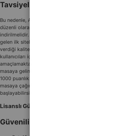
Tavsiyeler
Bu nedenle, APK dosyası ile yüklenen okey oyunları,
düzenli olarak güncelleştirilmeli ve güvenilir bir kaynaktan
indirilmelidir. En popüler bahis siteleri dendiğinde akla
gelen ilk sitelerden olan Hepsibahis, bu popülerliğini
verdiği kaliteli hizmete borçlu. Güvenli bahis sitesi,
kullanıcıları için en iyi bahis ortamını yaratmayı
amaçlamaktadır. Puan fark etmez karşınızdaki rakip
masaya gelince 2 kişi arasında bir anlaşma olur, örneğin
1000 puanlık bir oyun masaya ! Puan 1000 yazarak botu
masaya çağırarak bot masaya gelir, oyuna
başlayabilirsiniz.
Lisanslı Güvenli Bahis
Güvenilir bahis siteleri hangileri?