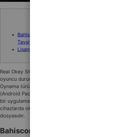
Content
Bahiscom Mobil Giriş İçin Ekstra
Tavsiyeler
Lisanslı Güvenli Bahis
Real Okey Sitesine girildikten sonra önce salon sonra da
oyuncu durumuna göre oda seçilir. Sonrasında Okey
Oynama türü, bitiş puanı, süre gibi detaylar belirlenir. APK
(Android Package Kit) dosyası, Android işletim sistemi için
bir uygulama paketidir. Okey APK dosyası da, Android
cihazlarda okey oyununu yüklemek için kullanılan bir APK
dosyasıdır.
Bahiscom Mobil Giriş İçin Ekstra