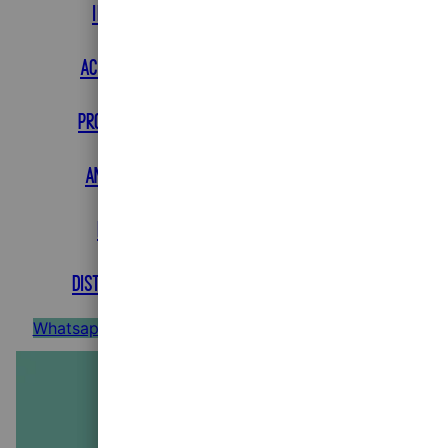
Inicio
ACERCA DE
PRODUCTOS
AMANTIA
BLOG
DISTRIBUIDORA
Whatsapp
Envelope
Facebook-f
Instagram