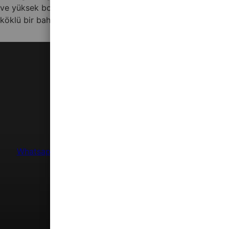
ve yüksek bonus oranları ile kazancınızı arttırabileceğiniz,
köklü bir bahis sitesidir.
Contáctanos
hola@amantia.mx
55 2767 0011
Whatsapp
Envelope
Facebook-f
Instagram
Inicio
Productos