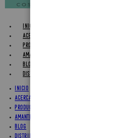
INICIO
ACERCA DE
PRODUCTOS
AMANTIA
BLOG
DISTRIBUIDORAS
INICIO
ACERCA DE
PRODUCTOS
AMANTIA
BLOG
DISTRIBUIDORAS