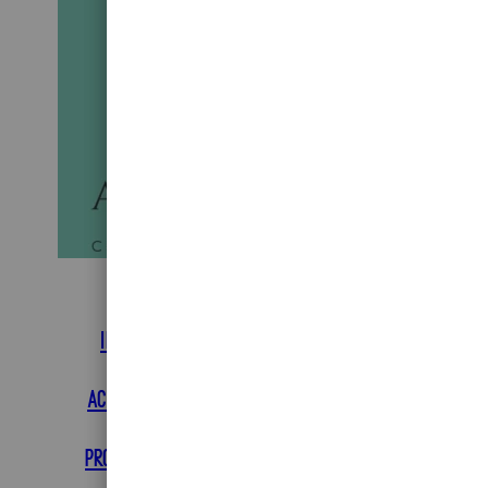
Inicio
ACERCA DE
PRODUCTOS