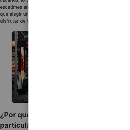
usuarios, lo que añade una capa extra de seguridad. No
escatimes en investigar antes de realizar depósitos, ya
que elegir un casino confiable es fundamental para
disfrutar de tu experiencia de juego sin preocupaciones.
¿Por qué elegir un casino en
particular?