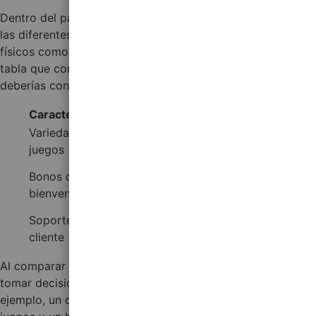
Dentro del panorama del casino, es fundamental analizar
las diferentes características que ofrecen, tanto en casinos
físicos como en línea. A continuación, se presenta una
tabla que compara diferentes aspectos esenciales que
deberías considerar:
Característica
Casino A
Casino B
Casino C
Variedad de
200+
150+
300+
juegos
100%
Bonos de
50% hasta
150% hasta
hasta
bienvenida
$200
$600
$500
Soporte al
Lunes a
24/7
24/7
cliente
viernes
Al comparar las características de los casinos, puedes
tomar decisiones más informadas sobre dónde jugar. Por
ejemplo, un casino que ofrezca una amplia variedad de