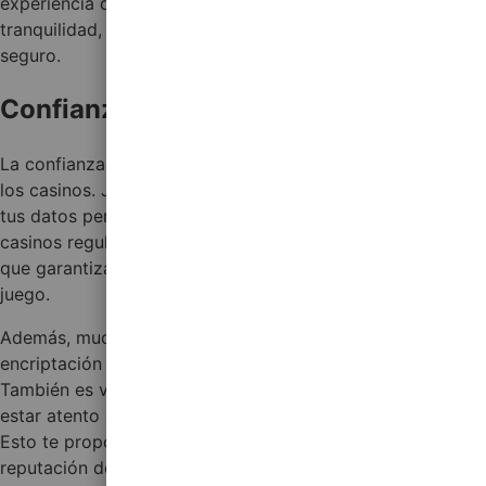
experiencia de juego, sino que también te proporciona
tranquilidad, sabiendo que estás jugando en un entorno
seguro.
Confianza y seguridad en los casinos
La confianza es un aspecto fundamental en el mundo de
los casinos. Jugar en un casino regulado te asegura que
tus datos personales y financieros están protegidos. Los
casinos regulados deben cumplir con estrictas normativas
que garantizan la seguridad del jugador y la integridad del
juego.
Además, muchos casinos utilizan tecnología avanzada de
encriptación para proteger la información sensible.
También es vital leer las reseñas de otros jugadores y
estar atento a las acusaciones de fraude o mala conducta.
Esto te proporcionará una visión más clara de la
reputación del casino y te ayudará a tomar decisiones