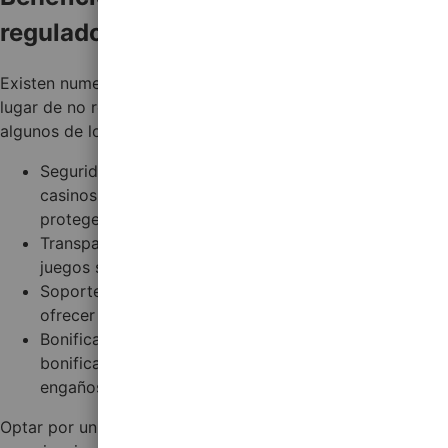
regulados
Existen numerosas ventajas de elegir casinos regulados en
lugar de no regulados. A continuación, se presentan
algunos de los beneficios más destacados:
Seguridad de los fondos — Al estar regulados, estos
casinos cuentan con medidas de seguridad para
proteger tu dinero.
Transparencia — La regulación asegura que los
juegos sean justos y que los pagos sean fiables.
Soporte al cliente — Los casinos regulados suelen
ofrecer un servicio al cliente más eficiente.
Bonificaciones claras — Las promociones y
bonificaciones son claras, sin letras pequeñas
engañosas.
Optar por un casino regulado no solo mejora tu