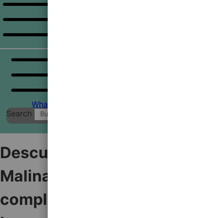
Whatsapp
Envelope
Facebook-f
Instagram
Search
$
0.00
0
Cart
Descubre los secretos de
Malina Casino: guía
completa para principiantes