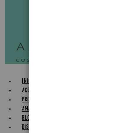
INICIO
ACERCA DE
PRODUCTOS
AMANTIA
BLOG
DISTRIBUIDORAS