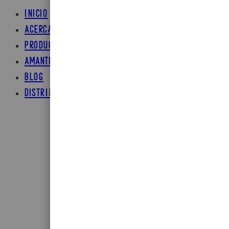
INICIO
ACERCA DE
PRODUCTOS
AMANTIA
BLOG
DISTRIBUIDORAS