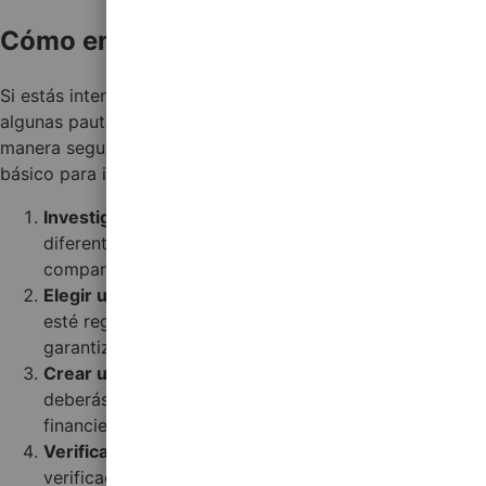
Cómo empezar en los casinos
Si estás interesado en entrar al mundo de los casinos, hay
algunas pautas que puedes seguir para comenzar de
manera segura y fácil. Aquí te presentamos un proceso
básico para iniciarte:
Investigar Casinos:
Antes de comenzar, investiga
diferentes casinos, tanto en línea como físicos, y
compara sus características.
Elegir un Casino Regulador:
Opta por un casino que
esté regulado y tenga buena reputación para
garantizar un entorno de juego seguro.
Crear una Cuenta:
Si eliges un casino en línea,
deberás crear una cuenta con información personal y
financiera.
Verificar la Identidad:
Algunos casinos requieren
verificación de identidad antes de permitir retiros, lo