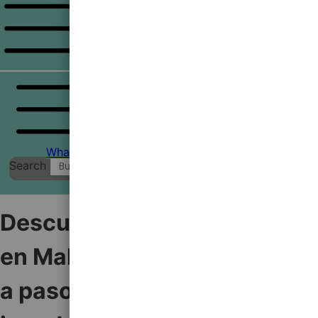
Whatsapp
Envelope
Facebook-f
Instagram
Search
$
0.00
0
Cart
Descubre cómo registrarte
en Malina Casino: guía paso
a paso para nuevos