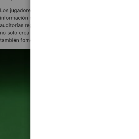
Los jugadores pueden sentirse seguros sabiendo que su
información está protegida y que el casino realiza
auditorías regulares para garantizar un juego justo. Esto
no solo crea un entorno seguro para jugar, sino que
también fomenta la confianza en la plataforma.