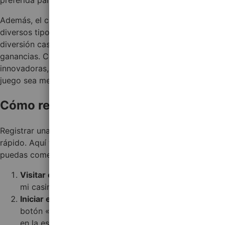
Además, el casino se adapta a las necesidades de
diversos tipos de jugadores, desde aquellos que buscan
diversión casual hasta los que quieren maximizar sus
ganancias. Con una interfaz amigable y funciones
innovadoras, mi casino se asegura de que cada sesión de
juego sea memorable.
Cómo registrarte en mi casino
Registrar una cuenta en mi casino es un proceso sencillo y
rápido. Aquí te mostramos los pasos necesarios para que
puedas comenzar a jugar lo antes posible:
Visitar el sitio web:
Accede a la página principal de
mi casino desde tu navegador favorito.
Iniciar el proceso de registro:
Busca y haz clic en el
botón «Registrarse» que generalmente se encuentra
en la esquina superior derecha de la pantalla.