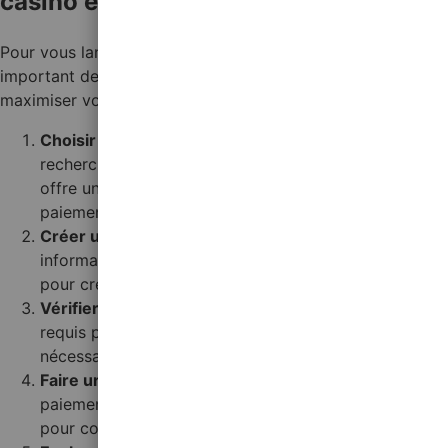
casino en ligne
Pour vous lancer dans l’univers des casinos en ligne, il est
important de suivre certaines étapes clés afin de
maximiser votre expérience de jeu.
Choisir un casino de confiance :
Faites des
recherches pour trouver une plateforme réputée qui
offre une variété de jeux et de méthodes de
paiement.
Créer un compte :
Inscrivez-vous en fournissant vos
informations personnelles et suivez les instructions
pour créer votre profil.
Vérifier votre identité :
Soumettez les documents
requis pour vérifier votre identité, ce qui est
nécessaire pour garantir la sécurité de votre compte.
Faire un dépôt :
Choisissez une méthode de
paiement et déposez des fonds sur votre compte
pour commencer à jouer.