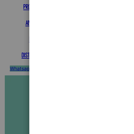
PRODUCTOS
AMANTIA
BLOG
DISTRIBUIDORA
Whatsapp
Envelope
Facebook-f
Instagram