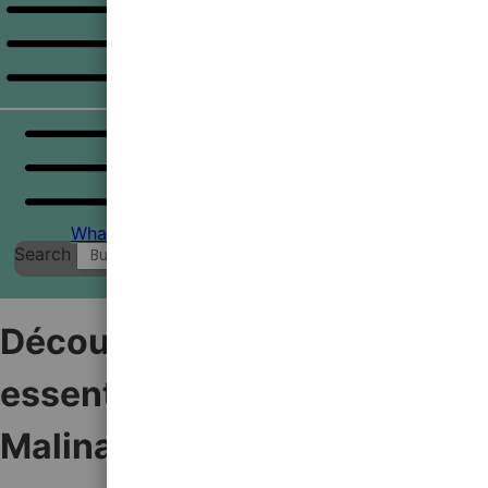
Whatsapp
Envelope
Facebook-f
Instagram
Search
$
0.00
0
Cart
Découvrez les secrets
essentiels pour maîtriser
Malina Casino en ligne