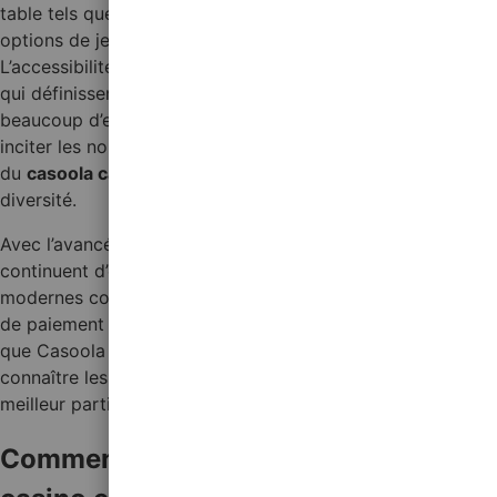
table tels que le blackjack et la roulette, ainsi que des
options de jeux en direct pour une immersion totale.
L’accessibilité et la diversité des jeux sont deux aspects
qui définissent l’attrait des casinos en ligne. De plus,
beaucoup d’entre eux offrent des bonus attractifs pour
inciter les nouveaux joueurs à s’inscrire et à jouer. L’univers
du
casoola casino
est un exemple parfait de cette
diversité.
Avec l’avancée de la technologie, les casinos en ligne
continuent d’évoluer, intégrant des fonctionnalités
modernes comme les applications mobiles et les systèmes
de paiement sécurisés. Que vous choisissiez un casino tel
que Casoola ou d’autres plateformes, il est crucial de
connaître les stratégies et les astuces pour en tirer le
meilleur parti.
Comment commencer à jouer au