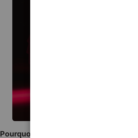
Pourquoi choisir Casoola ?