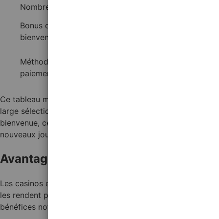
Nombre de jeux
2,000+
1,500+
2,300+
100%
100%
Bonus de
50% jusqu’à
jusqu’à
jusqu’à
bienvenue
200€
300€
250€
Cartes,
Méthodes de
Cartes,
Cartes, e-
e-
paiement
virements
wallets
wallets
Ce tableau montre que Casoola se démarque par une
large sélection de jeux et un généreux bonus de
bienvenue, ce qui en fait un choix attractif pour les
nouveaux joueurs.
Avantages clés des casinos en ligne
Les casinos en ligne offrent de nombreux avantages qui
les rendent particulièrement attrayants. Voici quelques
bénéfices notables :