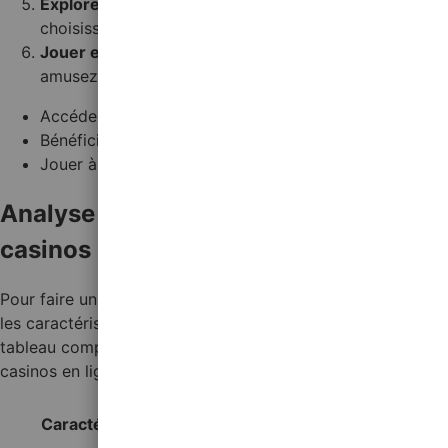
Explorer les jeux :
Parcourez la sélection de jeux et
choisissez ceux qui vous intéressent le plus.
Jouer et s’amuser :
Lancez-vous dans le jeu,
amusez-vous et n’oubliez pas de gérer votre budget.
Accéder facilement à des jeux variés
Bénéficier de bonus et promotions attractives
Jouer à tout moment, depuis n’importe où
Analyse des fonctionnalités des
casinos en ligne
Pour faire un choix éclairé, il est important de comprendre
les caractéristiques des différents casinos. Voici un
tableau comparatif mettant en lumière les aspects clés des
casinos en ligne populaires.
Concurrent
Concurrent
Caractéristiques
Casoola
A
B