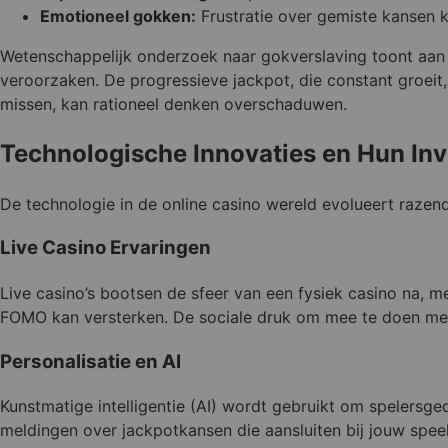
Emotioneel gokken:
Frustratie over gemiste kansen k
Wetenschappelijk onderzoek naar gokverslaving toont aan da
veroorzaken. De progressieve jackpot, die constant groeit,
missen, kan rationeel denken overschaduwen.
Technologische Innovaties en Hun In
De technologie in de online casino wereld evolueert raze
Live Casino Ervaringen
Live casino’s bootsen de sfeer van een fysiek casino na, m
FOMO kan versterken. De sociale druk om mee te doen met de
Personalisatie en AI
Kunstmatige intelligentie (AI) wordt gebruikt om spelersg
meldingen over jackpotkansen die aansluiten bij jouw spee