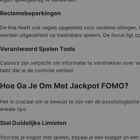
Reclamebeperkingen
De Ksa heeft ook regels opgesteld voor reclame-uitingen.
worden uitgeoefend op kwetsbare spelers. De focus ligt op
Verantwoord Spelen Tools
Casino’s zijn verplicht om informatie te verstrekken over v
hebt dat je de controle verliest.
Hoe Ga Je Om Met Jackpot FOMO?
Het is cruciaal om je bewust te zijn van de psychologisch
enkele tips:
Stel Duidelijke Limieten
Voordat je begint met spelen, bepaal je een budget en een 