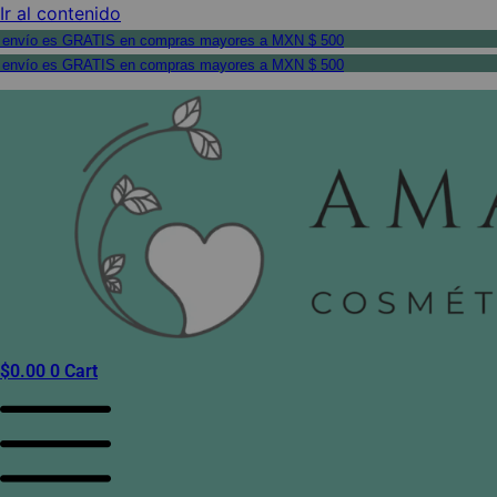
Ir al contenido
 envío es GRATIS en compras mayores a MXN $ 500
 envío es GRATIS en compras mayores a MXN $ 500
$
0.00
0
Cart