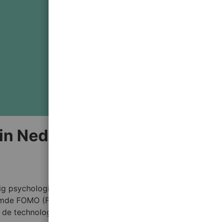
in Nederlandse Online
ig psychologisch wapen dat online casino’s in Nederland
mde FOMO (Fear Of Missing Out), leiden tot impulsieve
 de technologie erachter, de regelgeving en hoe je als