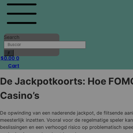
Search
$
0.00
0
Cart
De Jackpotkoorts: Hoe FOMO
Casino’s
De opwinding van een naderende jackpot, de flitsende aan
meesterlijk inzetten. Vooral voor de regelmatige speler k
beslissingen en een verhoogd risico op problematisch speel