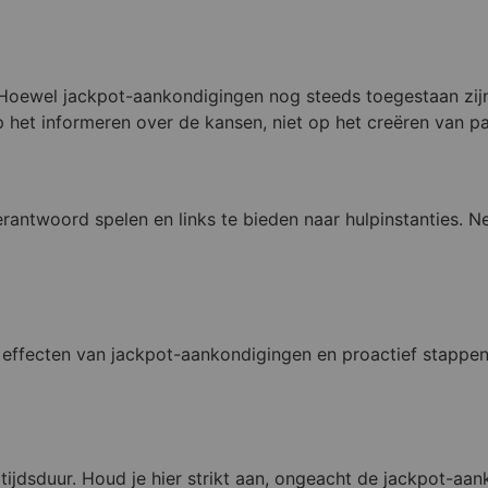
 Hoewel jackpot-aankondigingen nog steeds toegestaan zijn
 het informeren over de kansen, niet op het creëren van pa
erantwoord spelen en links te bieden naar hulpinstanties. N
e effecten van jackpot-aankondigingen en proactief stappe
tijdsduur. Houd je hier strikt aan, ongeacht de jackpot-aa