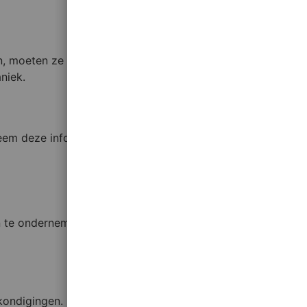
, moeten ze niet misleidend zijn en mag er geen druk
niek.
eem deze informatie serieus en zoek hulp als je het gevoel
n te ondernemen om je speelgedrag te beheersen. Hier zijn
nkondigingen. Gebruik de tools die het casino biedt om