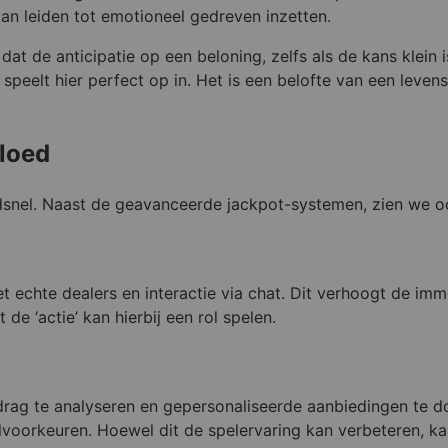
an leiden tot emotioneel gedreven inzetten.
t de anticipatie op een beloning, zelfs als de kans klein 
 speelt hier perfect op in. Het is een belofte van een lev
vloed
ndsnel. Naast de geavanceerde jackpot-systemen, zien we o
et echte dealers en interactie via chat. Dit verhoogt de i
 ‘actie’ kan hierbij een rol spelen.
edrag te analyseren en gepersonaliseerde aanbiedingen te d
lvoorkeuren. Hoewel dit de spelervaring kan verbeteren, k