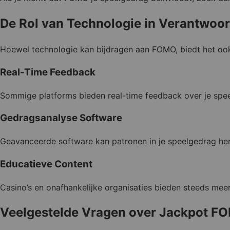
De Rol van Technologie in Verantwoo
Hoewel technologie kan bijdragen aan FOMO, biedt het ook
Real-Time Feedback
Sommige platforms bieden real-time feedback over je speelg
Gedragsanalyse Software
Geavanceerde software kan patronen in je speelgedrag herken
Educatieve Content
Casino’s en onafhankelijke organisaties bieden steeds mee
Veelgestelde Vragen over Jackpot F