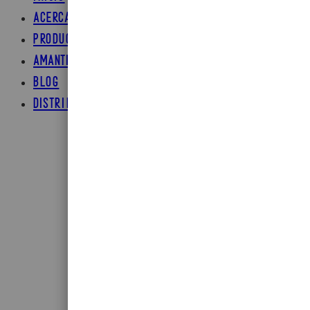
ACERCA DE
PRODUCTOS
AMANTIA
BLOG
DISTRIBUIDORAS