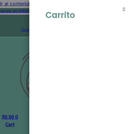
Ir al contenido
 envío es GRATIS en compras mayores a MXN $ 500
Tu envío es GRATIS en compras mayores a MXN $ 500
$
0.00
0
Cart