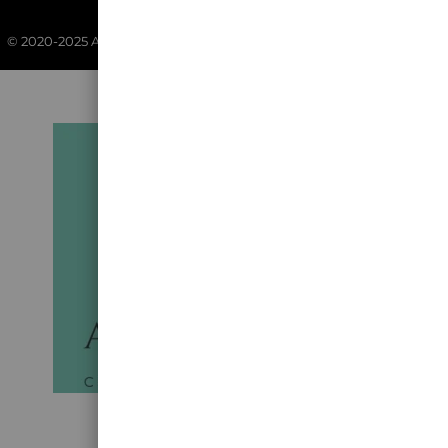
© 2020-2025 Amantia® Balboa 702, Portales Benito Juárez, México
D.F. |
hola@amantia.mx