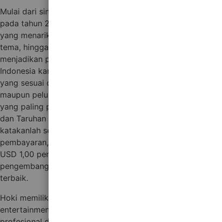
Mulai dari sini dan temukan tips, bonus, dan situs terbaik
pada tahun 2020. Setiap penyedia memiliki kelebihan unik
yang menarik pemain, mulai dari grafis, RTP tinggi, variasi
tema, hingga fitur-fitur bonus yang menguntungkan. Hal ini
menjadikan permainan slot online semakin populer di
Indonesia karena pemain dapat menemukan permainan
yang sesuai dengan preferensi mereka, baik dari segi tema
maupun peluang menang. Biasanya permainan judi online
yang paling populer adalah Poker Virtual, Kasino,
dan Taruhan Olahraga (Sportbook). Jadi, misalnya,
katakanlah sebuah mesin judi slot online memiliki 25 garis
pembayaran, dan taruhan berkisar dari USD 0,01 hingga
USD 1,00 per koin. Banyak judi slot online dari
pengembang terbesar dapat ditemukan di casino online
terbaik.
Hoki memiliki jalur resmi dengan lisensi sah sebagai
entertainment city, menyediakan platform hiburan
profesional dan terstandar untuk memberikan pengalaman