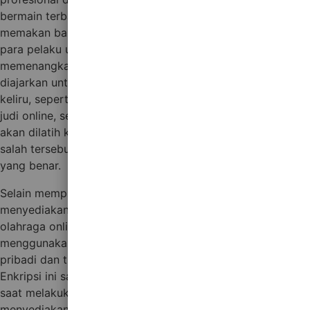
bermain terbaik bagi para anggota. Sayangnya, meski
memakan banyak korban, hal ini tidak menyurutkan aksi
para pelaku untuk terus menghamburkan uang demi
memenangkan slot judi online. Melalui terapi ini, penderita
diajarkan untuk mengidentifikasi pikiran dan perilaku yang
keliru, seperti “saya pasti akan menang dalam permainan
judi online, setelah berkali-kali kalah”. Setelah itu, penderita
akan dilatih keterampilan untuk mengubah pola pikir yang
salah tersebut dan menggantinya dengan cara berpikir
yang benar.
Selain memproduksi permainan slot terbaik, Playtech juga
menyediakan permainan poker, bingo, dan taruhan
olahraga online. Situs yang terpercaya biasanya
menggunakan enkripsi SSL untuk melindungi informasi
pribadi dan transaksi pemain dari akses pihak ketiga.
Enkripsi ini sangat penting agar data pemain tetap aman
saat melakukan deposit atau penarikan. Situs yang
menyediakan layanan pelanggan 24/7 juga menjadi tanda