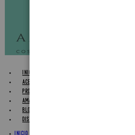
INICIO
ACERCA DE
PRODUCTOS
AMANTIA
BLOG
DISTRIBUIDORAS
INICIO