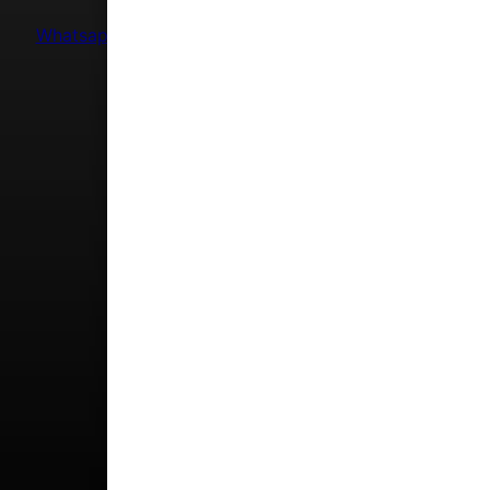
Whatsapp
Envelope
Facebook-f
Instagram
Inicio
Productos
Garantía
Acerca de
Distribuidoras
Aviso de Privacidad