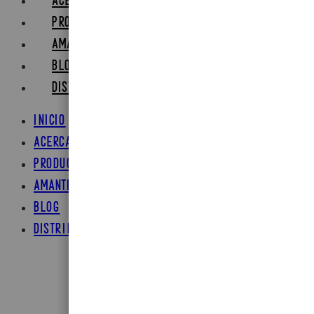
PRODUCTOS
AMANTIA
BLOG
DISTRIBUIDORAS
INICIO
ACERCA DE
PRODUCTOS
AMANTIA
BLOG
DISTRIBUIDORAS