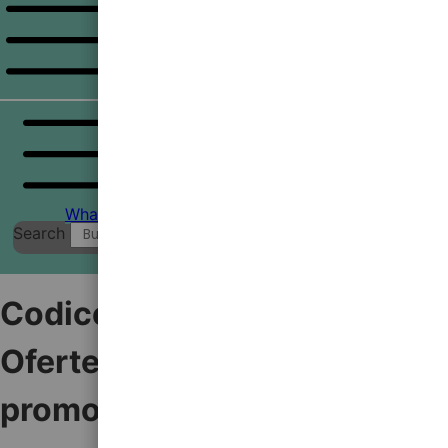
Whatsapp
Envelope
Facebook-f
Instagram
Search
$
0.00
0
Cart
Codice bonus Player Casino
Oferte și coduri
promoționale