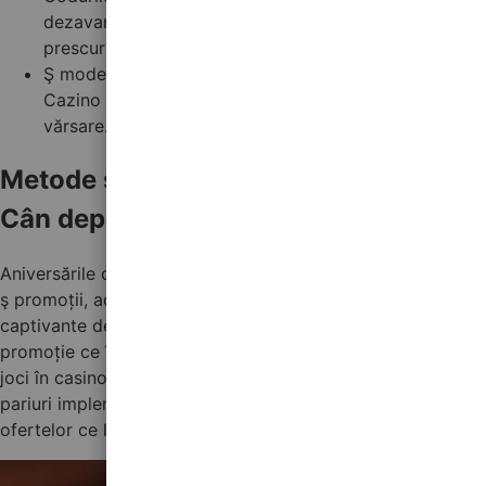
dezavantaje, așa că am decis să îți fac un restrâns
prescurtare deasupra ăst problemă.
Ş model, deasupra 23 Prie și 30 Apăsător, Las Vegas
Cazino oferă 333 rotiri gratuite de Shining Crown ci
vărsare.
Metode ş Depunere Casino Royale –
Cân depui și retragi + detalii esențiale
Aniversările cazinourilor online sunt și ele ocazii conj astfel
ş promoții, aducând câștiguri suplimentare și oferte
captivante de le ești muşteriu. Un bonus dar vărsare este o
promoție ce îți oferă rotiri gratuite of bani bonus conj de
joci în casino dar de depui bani. De impozi, casele de
pariuri implementa coduri promoționale deasupra paginile
ofertelor ce le cer, pentru a a merg dăinui activate.